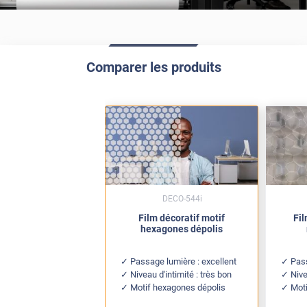
Comparer les produits
DECO-544i
Film décoratif motif
Fil
hexagones dépolis
Passage lumière : excellent
Pas
Niveau d'intimité : très bon
Nive
Motif hexagones dépolis
Moti