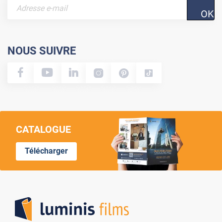
OK
NOUS SUIVRE
CATALOGUE
Télécharger
Lumi