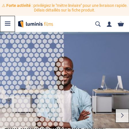
⚠️
Forte activité
: privilégiez le "mètre linéaire" pour une livraison rapide.
Délais détaillés sur la fiche produit.
Film décoratif motif hexagones