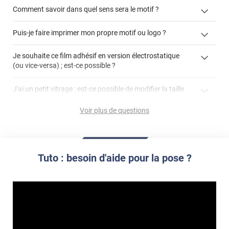
Comment savoir dans quel sens sera le motif ?
enlever un film adhésif pour vitre
Puis-je faire imprimer mon propre motif ou logo ?
cet article
enlever et stocker
cet
votre film électrostatique pour vitre
films à
Je souhaite ce film adhésif en version électrostatique
article
personnaliser
(ou vice-versa) ; est-ce possible ?
demander un devis de pose
faire un devis
J'ai un petit vitrage : est-ce possible de modifier la taille
du motif pour l'adapter ?
Voir plus de questions
impression personnalisée
film à personnaliser
Tuto : besoin d'aide pour la pose ?