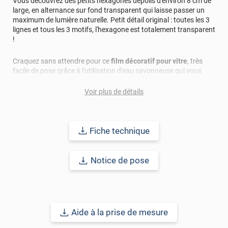
Vous découvrez des petits hexagones dépolis d'environ 8 cm de
large, en alternance sur fond transparent qui laisse passer un
maximum de lumière naturelle. Petit détail original : toutes les 3
lignes et tous les 3 motifs, l'hexagone est totalement transparent
!
Craquez sans attendre pour ce
film décoratif pour vitre
, très
facile de pose grâce à l'utilisation d'eau savonneuse qui vous
permettra d'avoir le temps afin d'appliquer correctement le film.
Voir plus de détails
Durabilité : 15 à 20 ans pour une application verticale en Europe
Centrale.
Fiche technique
Astuce Luminis Films
: Avant toute commande, n'hésitez pas à
faire une demande d'échantillon gratuite, pour tester le film que
vous souhaitez en situation réelle !
Notice de pose
Réussir sa pose
: Avant d'appliquer votre film décoratif pour
vitrage, la surface à coller doit être nettoyée de toutes
poussières, tâches, graisse, résidus.. afin d'éviter les bulles, plis
et risques de décollement.
Aide à la prise de mesure