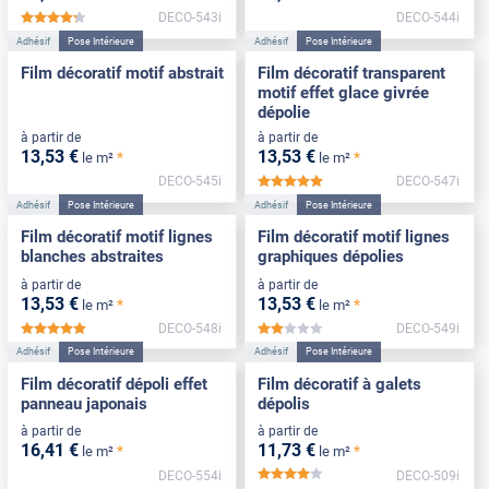
DECO-543i
DECO-544i
*****
Adhésif
Pose Intérieure
Adhésif
Pose Intérieure
Film décoratif motif abstrait
Film décoratif transparent
motif effet glace givrée
dépolie
à partir de
à partir de
13
,53
€
13
,53
€
*
*
le m²
le m²
DECO-545i
DECO-547i
*****
Adhésif
Pose Intérieure
Adhésif
Pose Intérieure
Film décoratif motif lignes
Film décoratif motif lignes
blanches abstraites
graphiques dépolies
à partir de
à partir de
13
,53
€
13
,53
€
*
*
le m²
le m²
DECO-548i
DECO-549i
*****
*****
Adhésif
Pose Intérieure
Adhésif
Pose Intérieure
Film décoratif dépoli effet
Film décoratif à galets
panneau japonais
dépolis
à partir de
à partir de
16
,41
€
11
,73
€
*
*
le m²
le m²
DECO-554i
DECO-509i
*****