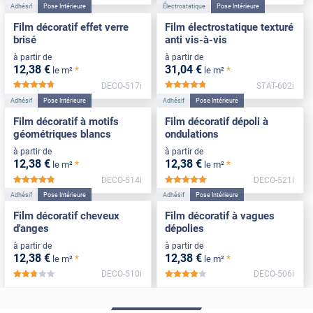
Adhésif
Pose Intérieure
Électrostatique
Pose Intérieure
Film décoratif effet verre
Film électrostatique texturé
brisé
anti vis-à-vis
à partir de
à partir de
12
,38
€
31
,04
€
*
*
le m²
le m²
DECO-517i
STAT-602i
*****
*****
Adhésif
Pose Intérieure
Adhésif
Pose Intérieure
Film décoratif à motifs
Film décoratif dépoli à
géométriques blancs
ondulations
à partir de
à partir de
12
,38
€
12
,38
€
*
*
le m²
le m²
DECO-514i
DECO-521i
*****
*****
Adhésif
Pose Intérieure
Adhésif
Pose Intérieure
Film décoratif cheveux
Film décoratif à vagues
d'anges
dépolies
à partir de
à partir de
12
,38
€
12
,38
€
*
*
le m²
le m²
DECO-510i
DECO-506i
*****
*****