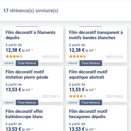
17
référence(s) similaire(s)
Adhésif
Pose Intérieure
Adhésif
Pose Intérieure
Film décoratif à filaments
Film décoratif transparent à
dépolis
motifs bandes blanches
à partir de
à partir de
12
,38
€
12
,38
€
*
*
le m²
le m²
DECO-525i
DECO-533i
*****
*****
Adhésif
Pose Intérieure
Adhésif
Pose Intérieure
Film décoratif motif
Film décoratif motif
imitation pierre géode
aquatique abstrait
à partir de
à partir de
13
,53
€
13
,53
€
*
*
le m²
le m²
DECO-541i
DECO-542i
*****
Adhésif
Pose Intérieure
Adhésif
Pose Intérieure
Film décoratif effet
Film décoratif motif
kaléidoscope blanc
hexagones dépolis
à partir de
à partir de
13
,53
€
13
,53
€
*
*
le m²
le m²