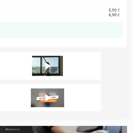
5,90
€
6,90
€