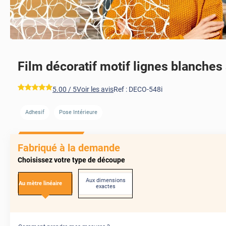
Film décoratif motif lignes blanches 
*****
5.00
/ 5
Voir les avis
Ref :
DECO-548i
Adhesif
Pose Intérieure
Fabriqué à la demande
Choisissez votre type de découpe
Aux dimensions
Au mètre linéaire
exactes