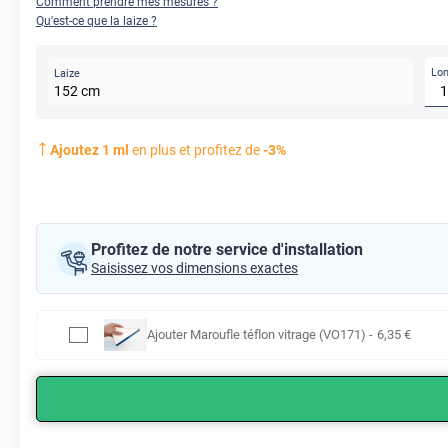
Comment prendre mes mesures ?
Qu'est-ce que la laize ?
Lo
Laize
152
cm
Ajoutez
1
ml
en plus et profitez de
-
3
%
Profitez de notre service d'installation
Saisissez vos dimensions exactes
Ajouter
Maroufle téflon vitrage (VO171)
-
6
,35
€