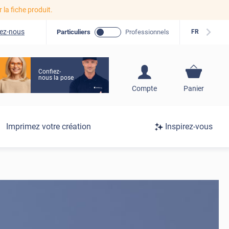
r la fiche produit.
ez-nous
Particuliers
Professionnels
FR
Confiez-
nous la pose
S'inscrire / Se
Compte
Panier
connecter
Connexion
Imprimez votre création
Inspirez-vous
/
Inscription