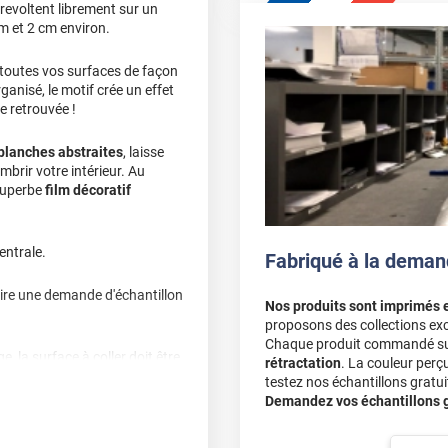
revoltent librement sur un
cm et 2 cm environ.
 toutes vos surfaces de façon
anisé, le motif crée un effet
re retrouvée !
 blanches abstraites
, laisse
mbrir votre intérieur. Au
 superbe
film décoratif
entrale.
Fabriqué à la deman
ire une demande d'échantillon
Nos produits sont imprimés 
proposons des collections exc
Chaque produit commandé sur 
e, la surface à coller doit être
rétractation
. La couleur perç
r les bulles, plis et risques de
testez nos échantillons gratuit
Demandez vos échantillons gr