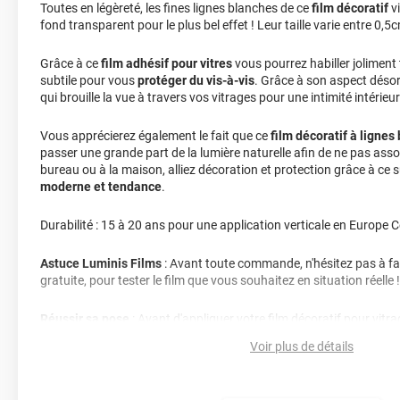
Toutes en légèreté, les fines lignes blanches de ce
film décoratif
vi
fond transparent pour le plus bel effet ! Leur taille varie entre 0,5
Grâce à ce
film adhésif pour vitres
vous pourrez habiller joliment
subtile pour vous
protéger du vis-à-vis
. Grâce à son aspect désorg
qui brouille la vue à travers vos vitrages pour une intimité intérieu
Vous apprécierez également le fait que ce
film décoratif à lignes
passer une grande part de la lumière naturelle afin de ne pas asso
bureau ou à la maison, alliez décoration et protection grâce à ce
moderne et tendance
.
Durabilité : 15 à 20 ans pour une application verticale en Europe C
Astuce Luminis Films
: Avant toute commande, n'hésitez pas à fa
gratuite, pour tester le film que vous souhaitez en situation réelle !
Réussir sa pose
: Avant d'appliquer votre film décoratif pour vitrag
nettoyée de toutes poussières, tâches, graisse, résidus.. afin d'évite
Voir plus de détails
décollement.