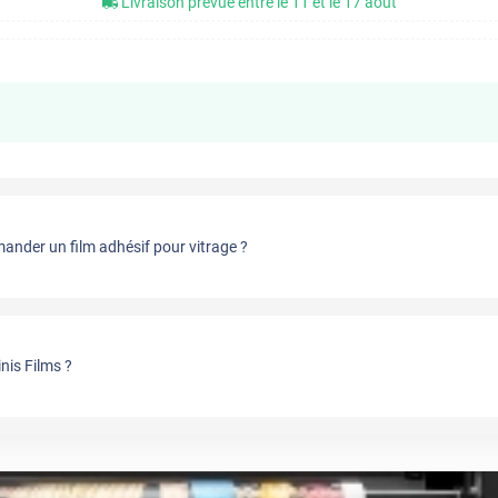
Livraison prévue entre le 11 et le 17 août
nder un film adhésif pour vitrage ?
nis Films ?