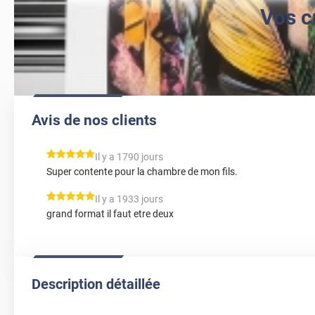
Vos c
Avis de nos clients
*****
Il y a 1790 jours
Super contente pour la chambre de mon fils.
*****
Il y a 1933 jours
grand format il faut etre deux
Description détaillée