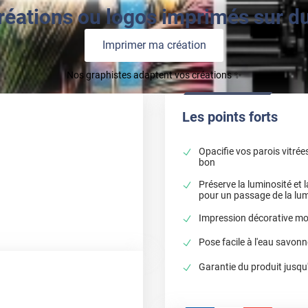
réations ou logos imprimés sur du 
Imprimer ma création
Nos graphistes adaptent vos créations ✨
Les points forts
Opacifie vos parois vitrées
bon
Préserve la luminosité et la
pour un passage de la lumi
Impression décorative mot
Pose facile à l'eau savonn
Garantie du produit jusqu