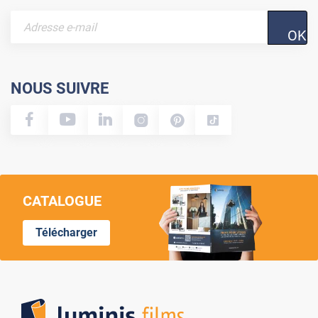
OK
NOUS SUIVRE
CATALOGUE
Télécharger
Lumi