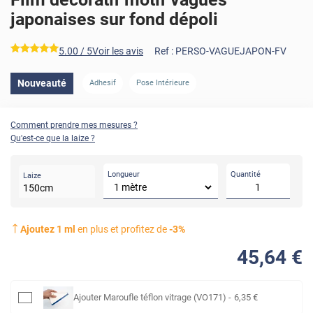
japonaises sur fond dépoli
*****
5.00
/ 5
Voir les avis
Ref :
PERSO-VAGUEJAPON-FV
Nouveauté
Adhesif
Pose Intérieure
Comment prendre mes mesures ?
Qu'est-ce que la laize ?
Longueur
Quantité
Laize
150
cm
Ajoutez
1
ml
en plus et profitez de
-
3
%
45
,64
€
Ajouter
Maroufle téflon vitrage (VO171)
-
6
,35
€