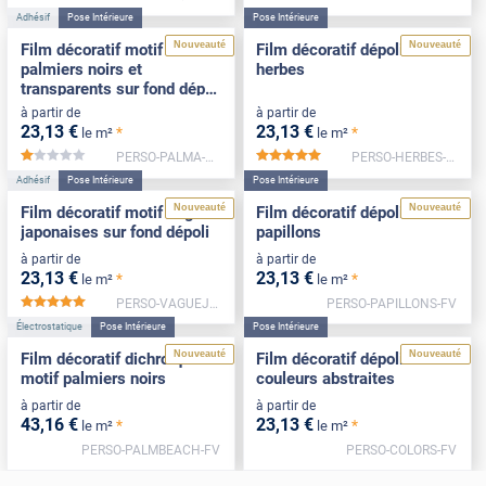
Adhésif
Pose Intérieure
Pose Intérieure
Nouveauté
Nouveauté
Film décoratif motif
Film décoratif dépoli motif
palmiers noirs et
herbes
transparents sur fond dépoli
blanc
à partir de
à partir de
23
,13
€
23
,13
€
*
*
le m²
le m²
PERSO-PALMA-FV
PERSO-HERBES-FV
*****
*****
Adhésif
Pose Intérieure
Pose Intérieure
Nouveauté
Nouveauté
Film décoratif motif vagues
Film décoratif dépoli motif
japonaises sur fond dépoli
papillons
à partir de
à partir de
23
,13
€
23
,13
€
*
*
le m²
le m²
PERSO-VAGUEJAPON-FV
PERSO-PAPILLONS-FV
*****
Électrostatique
Pose Intérieure
Pose Intérieure
Nouveauté
Nouveauté
Film décoratif dichroïque
Film décoratif dépoli motif
motif palmiers noirs
couleurs abstraites
à partir de
à partir de
43
,16
€
23
,13
€
*
*
le m²
le m²
PERSO-PALMBEACH-FV
PERSO-COLORS-FV