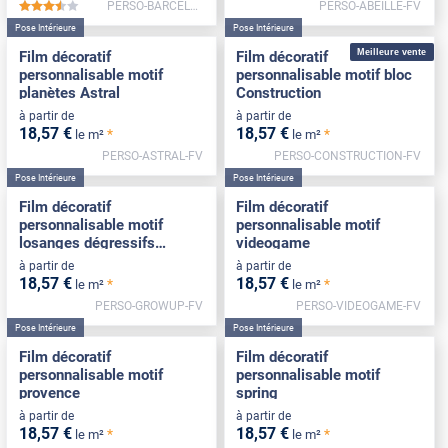
PERSO-BARCELONE-FV
PERSO-ABEILLE-FV
*****
Pose Intérieure
Pose Intérieure
Meilleure vente
Film décoratif
Film décoratif
personnalisable motif
personnalisable motif bloc
planètes Astral
Construction
à partir de
à partir de
18
,57
€
18
,57
€
*
*
le m²
le m²
PERSO-ASTRAL-FV
PERSO-CONSTRUCTION-FV
Pose Intérieure
Pose Intérieure
Film décoratif
Film décoratif
personnalisable motif
personnalisable motif
losanges dégressifs
videogame
Growup
à partir de
à partir de
18
,57
€
18
,57
€
*
*
le m²
le m²
PERSO-GROWUP-FV
PERSO-VIDEOGAME-FV
Pose Intérieure
Pose Intérieure
Film décoratif
Film décoratif
personnalisable motif
personnalisable motif
provence
spring
à partir de
à partir de
18
,57
€
18
,57
€
*
*
le m²
le m²