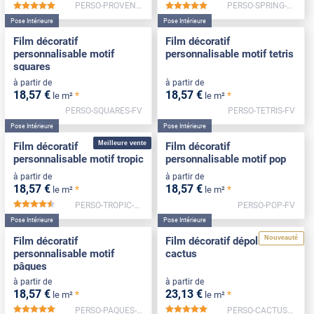
PERSO-PROVENCE-FV
PERSO-SPRING-FV
*****
*****
Pose Intérieure
Pose Intérieure
Film décoratif
Film décoratif
personnalisable motif
personnalisable motif tetris
squares
à partir de
à partir de
18
,57
€
18
,57
€
*
*
le m²
le m²
PERSO-SQUARES-FV
PERSO-TETRIS-FV
Pose Intérieure
Pose Intérieure
Meilleure vente
Film décoratif
Film décoratif
personnalisable motif tropic
personnalisable motif pop
à partir de
à partir de
18
,57
€
18
,57
€
*
*
le m²
le m²
PERSO-TROPIC-FV
PERSO-POP-FV
*****
Pose Intérieure
Pose Intérieure
Nouveauté
Film décoratif
Film décoratif dépoli motif
personnalisable motif
cactus
pâques
à partir de
à partir de
18
,57
€
23
,13
€
*
*
le m²
le m²
PERSO-PAQUES-FV
PERSO-CACTUS-FV
*****
*****