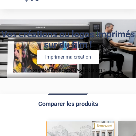
Vos créations ou logos imprimés
sur du film !
Imprimer ma création
Nos graphistes adaptent vos créations ✨
Comparer les produits
Nouveauté