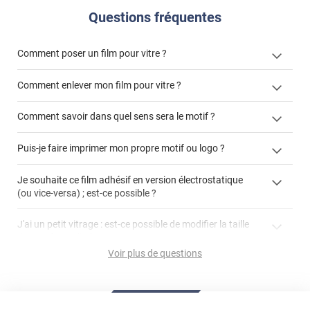
Questions fréquentes
Comment poser un film pour vitre ?
Comment enlever mon film pour vitre ?
Comment savoir dans quel sens sera le motif ?
enlever un film adhésif pour vitre
Puis-je faire imprimer mon propre motif ou logo ?
cet article
enlever et stocker
cet
votre film électrostatique pour vitre
films à
Je souhaite ce film adhésif en version électrostatique
article
personnaliser
(ou vice-versa) ; est-ce possible ?
demander un devis de pose
faire un devis
J'ai un petit vitrage : est-ce possible de modifier la taille
du motif pour l'adapter ?
Voir plus de questions
impression personnalisée
film à personnaliser