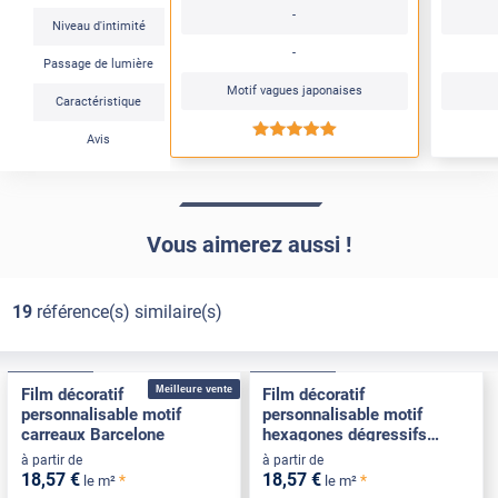
-
Niveau d'intimité
-
Passage de lumière
Motif vagues japonaises
Caractéristique
*****
Avis
Vous aimerez aussi !
19
référence(s) similaire(s)
Pose Intérieure
Pose Intérieure
Meilleure vente
Film décoratif
Film décoratif
personnalisable motif
personnalisable motif
carreaux Barcelone
hexagones dégressifs
Abeille
à partir de
à partir de
18
,57
€
18
,57
€
*
*
le m²
le m²