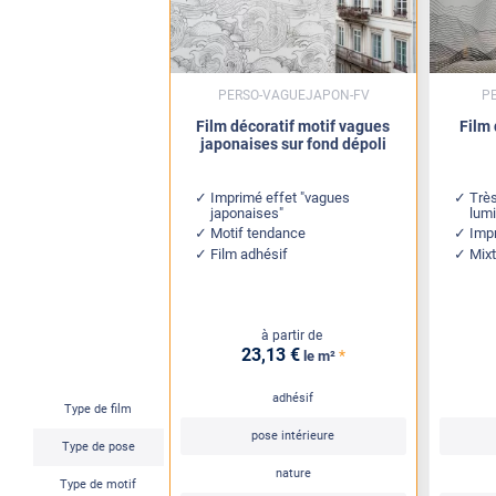
PERSO-VAGUEJAPON-FV
P
Film décoratif motif vagues
Film 
japonaises sur fond dépoli
Imprimé effet "vagues
Trè
japonaises"
lum
Motif tendance
Imp
Film adhésif
Mixt
à partir de
23
,13
€
*
le m²
adhésif
Type de film
pose intérieure
Type de pose
nature
Type de motif