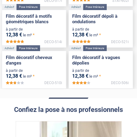
DECO-517i
STAT-602i
*****
*****
Adhésif
Pose Intérieure
Adhésif
Pose Intérieure
Film décoratif à motifs
Film décoratif dépoli à
géométriques blancs
ondulations
à partir de
à partir de
12
,38
€
12
,38
€
*
*
le m²
le m²
DECO-514i
DECO-521i
*****
*****
Adhésif
Pose Intérieure
Adhésif
Pose Intérieure
Film décoratif cheveux
Film décoratif à vagues
d'anges
dépolies
à partir de
à partir de
12
,38
€
12
,38
€
*
*
le m²
le m²
DECO-510i
DECO-506i
*****
*****
Confiez la pose à nos professionnels