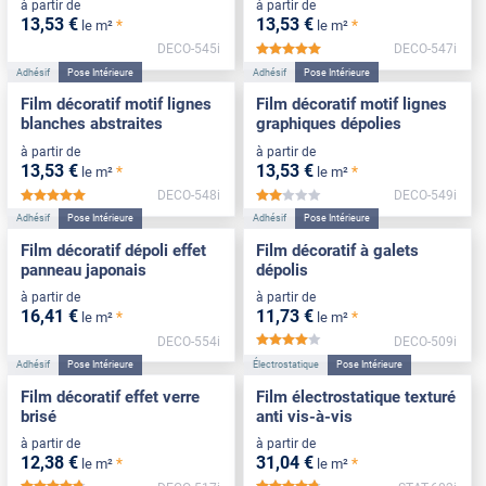
à partir de
à partir de
13
,53
€
13
,53
€
*
*
le m²
le m²
DECO-545i
DECO-547i
*****
Adhésif
Pose Intérieure
Adhésif
Pose Intérieure
Film décoratif motif lignes
Film décoratif motif lignes
blanches abstraites
graphiques dépolies
à partir de
à partir de
13
,53
€
13
,53
€
*
*
le m²
le m²
DECO-548i
DECO-549i
*****
*****
Adhésif
Pose Intérieure
Adhésif
Pose Intérieure
Film décoratif dépoli effet
Film décoratif à galets
panneau japonais
dépolis
à partir de
à partir de
16
,41
€
11
,73
€
*
*
le m²
le m²
DECO-554i
DECO-509i
*****
Adhésif
Pose Intérieure
Électrostatique
Pose Intérieure
Film décoratif effet verre
Film électrostatique texturé
brisé
anti vis-à-vis
à partir de
à partir de
12
,38
€
31
,04
€
*
*
le m²
le m²