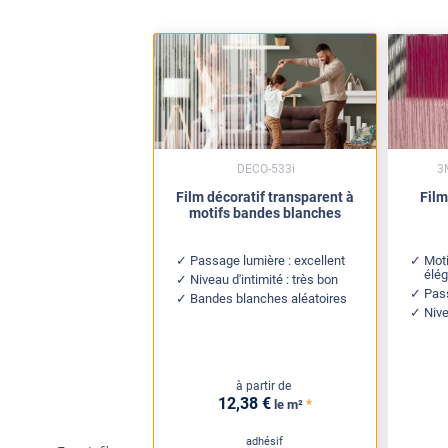
DECO-533i
3
Film décoratif transparent à
Film
motifs bandes blanches
Passage lumière : excellent
Moti
élé
Niveau d'intimité : très bon
Pass
Bandes blanches aléatoires
Nive
à partir de
12
,38
€
*
le m²
adhésif