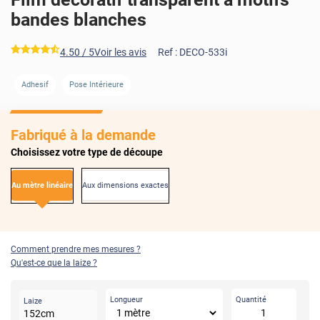
bandes blanches
*****
4.50
/ 5
Voir les avis
Ref :
DECO-533i
Adhesif
Pose Intérieure
Fabriqué à la demande
Choisissez votre type de découpe
Au mètre linéaire
Aux dimensions exactes
Comment prendre mes mesures ?
Qu'est-ce que la laize ?
Longueur
Quantité
Laize
152
cm