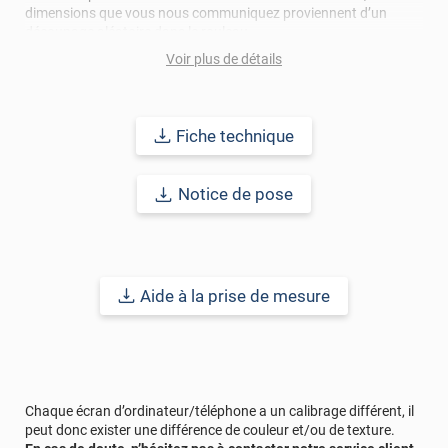
dimensions que vous nous communiquez proviennent d’un
découpage aléatoire dans le rouleau.
Voir plus de détails
Durabilité :
15 à 20 ans
pour une application verticale en Europe
Centrale.
Fiche technique
Référence produit :
DECO533i
Notice de pose
Aide à la prise de mesure
Chaque écran d’ordinateur/téléphone a un calibrage différent, il
peut donc exister une différence de couleur et/ou de texture.