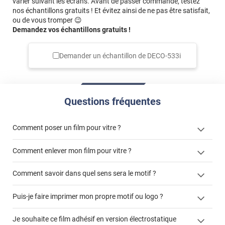
varier suivant les écrans. Avant de passer commande, testez
nos échantillons gratuits ! Et évitez ainsi de ne pas être satisfait,
ou de vous tromper 😉
Demandez vos échantillons gratuits !
Demander un échantillon de
DECO-533i
Questions fréquentes
Comment poser un film pour vitre ?
Comment enlever mon film pour vitre ?
Comment savoir dans quel sens sera le motif ?
enlever un film adhésif pour vitre
Puis-je faire imprimer mon propre motif ou logo ?
cet article
enlever et stocker
cet
votre film électrostatique pour vitre
films à
Je souhaite ce film adhésif en version électrostatique
article
personnaliser