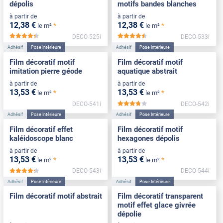
dépolis
motifs bandes blanches
à partir de
à partir de
12
,38
€
12
,38
€
*
*
le m²
le m²
DECO-525i
DECO-533i
*****
*****
Adhésif
Pose Intérieure
Adhésif
Pose Intérieure
Film décoratif motif
Film décoratif motif
imitation pierre géode
aquatique abstrait
à partir de
à partir de
13
,53
€
13
,53
€
*
*
le m²
le m²
DECO-541i
DECO-542i
*****
Adhésif
Pose Intérieure
Adhésif
Pose Intérieure
Film décoratif effet
Film décoratif motif
kaléidoscope blanc
hexagones dépolis
à partir de
à partir de
13
,53
€
13
,53
€
*
*
le m²
le m²
DECO-543i
DECO-544i
*****
Adhésif
Pose Intérieure
Adhésif
Pose Intérieure
Film décoratif motif abstrait
Film décoratif transparent
motif effet glace givrée
dépolie