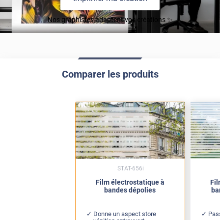
Nos graphistes adaptent vos créations ✨
Comparer les produits
STAT-656i
Film électrostatique à
Fil
bandes dépolies
ba
Donne un aspect store
Pass