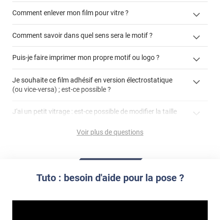
Comment enlever mon film pour vitre ?
Comment savoir dans quel sens sera le motif ?
enlever un film adhésif pour vitre
Puis-je faire imprimer mon propre motif ou logo ?
cet article
enlever et stocker
cet
votre film électrostatique pour vitre
films à
Je souhaite ce film adhésif en version électrostatique
article
personnaliser
(ou vice-versa) ; est-ce possible ?
demander un devis de pose
faire un devis
J'ai un petit vitrage : est-ce possible de modifier la taille
du motif pour l'adapter ?
Voir plus de questions
impression personnalisée
film à personnaliser
Tuto : besoin d'aide pour la pose ?