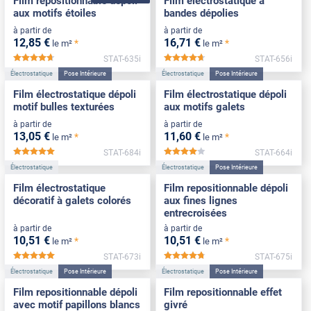
Film repositionnable dépoli
Film électrostatique à
aux motifs étoiles
bandes dépolies
à partir de
à partir de
12
,85
€
16
,71
€
*
*
le m²
le m²
STAT-635i
STAT-656i
*****
*****
Électrostatique
Pose Intérieure
Électrostatique
Pose Intérieure
Film électrostatique dépoli
Film électrostatique dépoli
motif bulles texturées
aux motifs galets
à partir de
à partir de
13
,05
€
11
,60
€
*
*
le m²
le m²
STAT-684i
STAT-664i
*****
*****
Électrostatique
Électrostatique
Pose Intérieure
Film électrostatique
Film repositionnable dépoli
décoratif à galets colorés
aux fines lignes
entrecroisées
à partir de
à partir de
10
,51
€
10
,51
€
*
*
le m²
le m²
STAT-673i
STAT-675i
*****
*****
Électrostatique
Pose Intérieure
Électrostatique
Pose Intérieure
Film repositionnable dépoli
Film repositionnable effet
avec motif papillons blancs
givré