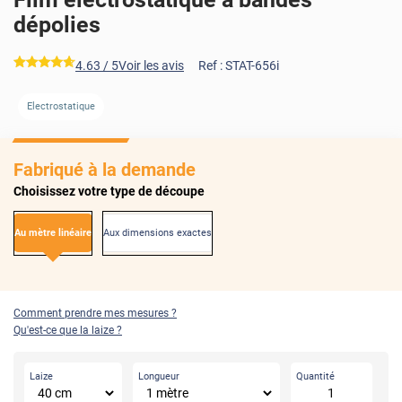
dépolies
*****
4.63
/ 5
Voir les avis
Ref :
STAT-656i
Electrostatique
Fabriqué à la demande
Choisissez votre type de découpe
Au mètre linéaire
Aux dimensions exactes
Comment prendre mes mesures ?
Qu'est-ce que la laize ?
Laize
Longueur
Quantité