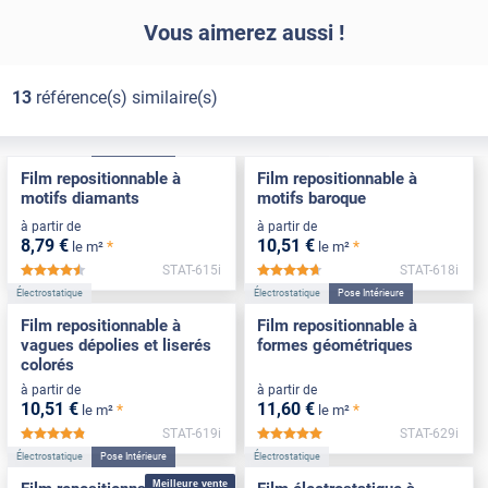
Vous aimerez aussi !
13
référence(s) similaire(s)
Électrostatique
Pose Intérieure
Électrostatique
Film repositionnable à
Film repositionnable à
motifs diamants
motifs baroque
à partir de
à partir de
8
,79
€
10
,51
€
*
*
le m²
le m²
STAT-615i
STAT-618i
*****
*****
Électrostatique
Électrostatique
Pose Intérieure
Film repositionnable à
Film repositionnable à
vagues dépolies et liserés
formes géométriques
colorés
à partir de
à partir de
10
,51
€
11
,60
€
*
*
le m²
le m²
STAT-619i
STAT-629i
*****
*****
Électrostatique
Pose Intérieure
Électrostatique
Meilleure vente