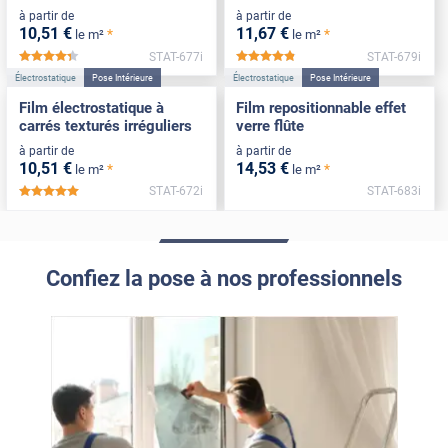
à partir de
à partir de
10
,51
€
11
,67
€
*
*
le m²
le m²
STAT-677i
STAT-679i
*****
*****
Électrostatique
Pose Intérieure
Électrostatique
Pose Intérieure
Film électrostatique à
Film repositionnable effet
carrés texturés irréguliers
verre flûte
à partir de
à partir de
10
,51
€
14
,53
€
*
*
le m²
le m²
STAT-672i
STAT-683i
*****
Confiez la pose à nos professionnels