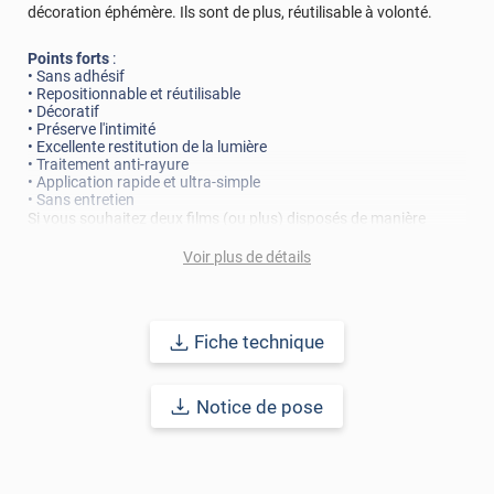
décoration éphémère. Ils sont de plus, réutilisable à volonté.
Points forts
:
• Sans adhésif
• Repositionnable et réutilisable
• Décoratif
• Préserve l'intimité
• Excellente restitution de la lumière
• Traitement anti-rayure
• Application rapide et ultra-simple
• Sans entretien
Si vous souhaitez deux films (ou plus) disposés de manière
symétrique, merci d’ajouter 4 cm supplémentaires en hauteur.
Voir plus de détails
Cela vous permettra de réaliser les finitions vous-même, car les
dimensions que vous nous communiquez proviennent d’un
découpage aléatoire dans le rouleau.
Fiche technique
Remarque importante
: Pour un meilleur aperçu des films,
n’hésitez pas à nous contacter pour une demande d’échantillon
gratuit.
Notice de pose
Référence produit :
STAT656i