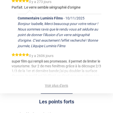
*****
Il y a 273 jours
Parfait. Le verre semble sérigraphié d'origine
Commentaire Luminis Films
-
10/11/2025
Bonjour Isabelle, Merci beaucoup pour votre retour !
Nous sommes ravis que le rendu vous ait séduite au
point de donner l’illusion d’un verre sérigraphié
d’origine. C’est exactement l’effet recherché ! Bonne
journée, L'équipe Luminis Films
*****
Il y a 2606 jours
super film qui rempli ses promesses. il permet de limiter le
voyeurisme. Sur 2 de mes fenêtres grâce à la découpe 2/3
1/3 de la 1er et dernière bande j'ai pu doubler la surface
de pose. le motif est bluffant on dirait que mes vitres son
sérigraphiées et la luminosité est peu impacté.
Voir plus d'avis
*****
Il y a 1893 jours
Correct, mini bulles restantes après mise en place
Les points forts
*****
Il y a 2859 jours
rasfffffffffffffffffffffffffffffffffffffffffffffffffffffffffffffffffffffffffffff