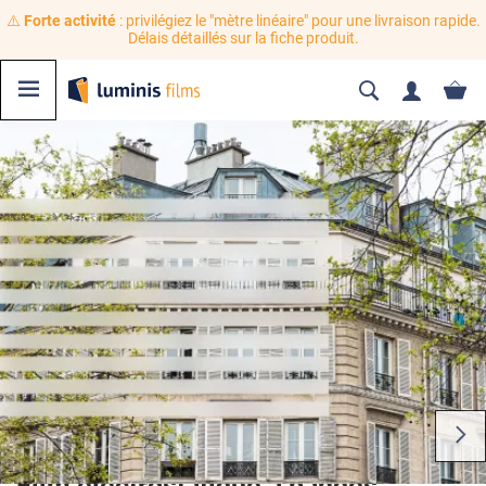
⚠️
Forte activité
: privilégiez le "mètre linéaire" pour une livraison rapide.
Délais détaillés sur la fiche produit.
Film électrostatique à bandes