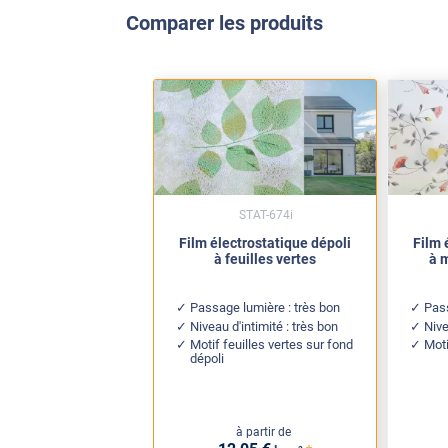
Comparer les produits
STAT-674i
Film électrostatique dépoli
Film 
à feuilles vertes
à m
Passage lumière : très bon
Pass
Niveau d'intimité : très bon
Nive
Motif feuilles vertes sur fond
Moti
dépoli
à partir de