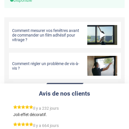
Disponible
Comment mesurer vos fenêtres avant
de commander un film adhésif pour
vitrage ?
Comment régler un problème de vis-à-
vis ?
Avis de nos clients
*****
Il y a 232 jours
Joli effet décoratif.
*****
Il y a 664 jours