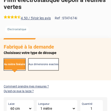
vertes
*****
4.50
/ 5
Voir les avis
Ref :
STAT-674i
Electrostatique
Fabriqué à la demande
Choisissez votre type de découpe
Au mètre linéaire
Aux dimensions exactes
Comment prendre mes mesures ?
Qu'est-ce que la laize ?
Laize
Longueur
Quantité