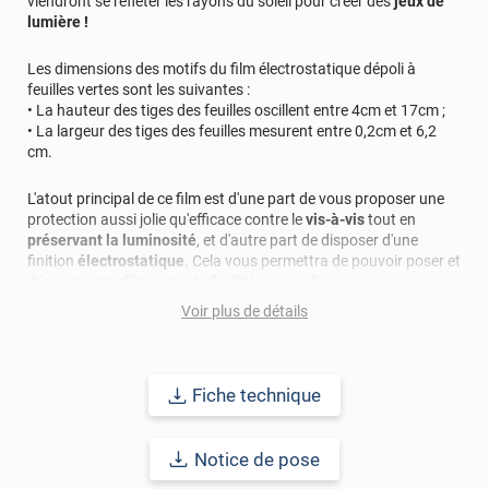
viendront se refléter les rayons du soleil pour créer des
jeux de
lumière !
Les dimensions des motifs du film électrostatique dépoli à
feuilles vertes sont les suivantes :
• La hauteur des tiges des feuilles oscillent entre 4cm et 17cm ;
• La largeur des tiges des feuilles mesurent entre 0,2cm et 6,2
cm.
L'atout principal de ce film est d'une part de vous proposer une
protection aussi jolie qu'efficace contre le
vis-à-vis
tout en
préservant la luminosité
, et d'autre part de disposer d'une
finition
électrostatique
. Cela vous permettra de pouvoir poser et
déposer votre film en toute facilité sans colle !
Voir plus de détails
A noter que la largeur du rouleau vous est proposée sur une
hauteur de 120 cm (laize) et sur une longueur pouvant courir
jusqu'à 50 m.
Fiche technique
Référence produit :
STAT674i
.
Notice de pose