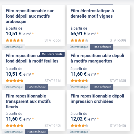
Électrostatique
Électrostatique
Pose Intérieure
Film repositionnable sur
Film électrostatique à
fond dépoli aux motifs
dentelle motif vignes
arabesque
à partir de
à partir de
10
,51
€
56
,91
€
*
*
le m²
le m²
STAT-655i
STAT-609i
*****
*****
Électrostatique
Électrostatique
Pose Intérieure
Meilleure vente
Film repositionnable sur
Film repositionnable dépoli
fond dépoli à motif feuilles
à motifs marguerites
à partir de
à partir de
10
,51
€
11
,60
€
*
*
le m²
le m²
STAT-616i
STAT-630i
*****
*****
Électrostatique
Pose Intérieure
Électrostatique
Pose Intérieure
Film repositionnable
Film repositionnable dépoli
transparent aux motifs
impression orchidées
fleuris
à partir de
à partir de
11
,60
€
12
,02
€
*
*
le m²
le m²
STAT-640i
STAT-645i
*****
*****
Électrostatique
Pose Intérieure
Électrostatique