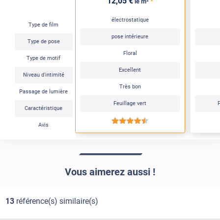
12
,05
€
*
le m²
électrostatique
Type de film
pose intérieure
Type de pose
Floral
Type de motif
Excellent
Niveau d'intimité
Très bon
Passage de lumière
Feuillage vert
P
Caractéristique
*****
Avis
Vous aimerez aussi !
13
référence(s) similaire(s)