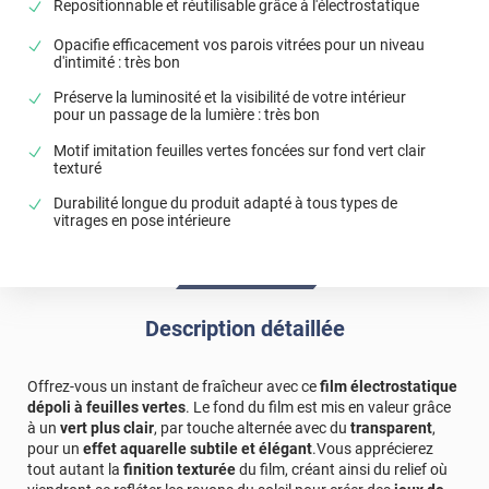
Repositionnable et réutilisable grâce à l'électrostatique
*****
Il y a 2006 jours
Opacifie efficacement vos parois vitrées pour un niveau
Conforme a la description.
d'intimité : très bon
Préserve la luminosité et la visibilité de votre intérieur
pour un passage de la lumière : très bon
Motif imitation feuilles vertes foncées sur fond vert clair
texturé
Durabilité longue du produit adapté à tous types de
vitrages en pose intérieure
Description détaillée
Offrez-vous un instant de fraîcheur avec ce
film électrostatique
dépoli à feuilles vertes
. Le fond du film est mis en valeur grâce
à un
vert plus clair
, par touche alternée avec du
transparent
,
pour un
effet aquarelle subtile et élégant
.Vous apprécierez
tout autant la
finition texturée
du film, créant ainsi du relief où