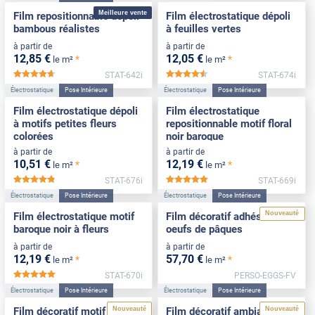
Meilleure vente
Film repositionnable dépoli
Film électrostatique dépoli
bambous réalistes
à feuilles vertes
à partir de
à partir de
12
,85
€
12
,05
€
*
*
le m²
le m²
STAT-642i
STAT-674i
*****
*****
Électrostatique
Pose Intérieure
Électrostatique
Pose Intérieure
Film électrostatique dépoli
Film électrostatique
à motifs petites fleurs
repositionnable motif floral
colorées
noir baroque
à partir de
à partir de
10
,51
€
12
,19
€
*
*
le m²
le m²
STAT-676i
STAT-669i
*****
*****
Électrostatique
Pose Intérieure
Électrostatique
Pose Intérieure
Nouveauté
Film électrostatique motif
Film décoratif adhésif motif
baroque noir à fleurs
oeufs de pâques
à partir de
à partir de
12
,19
€
57
,70
€
*
*
le m²
le m²
STAT-670i
PERSO-EGGS-FV
*****
Électrostatique
Pose Intérieure
Électrostatique
Pose Intérieure
Nouveauté
Nouveauté
Film décoratif motif lapins
Film décoratif ambiance