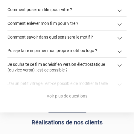
Comment poser un film pour vitre ?
Comment enlever mon film pour vitre ?
Comment savoir dans quel sens sera le motif ?
enlever un film adhésif pour vitre
Puis-je faire imprimer mon propre motif ou logo ?
cet article
enlever et stocker
cet
votre film électrostatique pour vitre
films à
Je souhaite ce film adhésif en version électrostatique
article
personnaliser
(ou vice-versa) ; est-ce possible ?
demander un devis de pose
faire un devis
J'ai un petit vitrage : est-ce possible de modifier la taille
du motif pour l'adapter ?
Voir plus de questions
impression personnalisée
film à personnaliser
Réalisations de nos clients