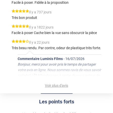
Facile à poser. Fidèle à la proposition
*****
Il y a 737 jours
Très bon produit
*****
Il y a 1822 jours
Facile à poser Cache bien la vue sans obscurcir la pièce
*****
Il y a 22 jours
Très beau rendu. Par contre, odeur de plastique très forte.
Commentaire Luminis Films
-
16/07/2026
Bonjour, merci pour avoir pris le temps de partager
votre avis en ligne. Nous sommes ravis de vous savoir
satisfait ! 🥰 N'hésitez pas à parler de nous autour de
vous. 😊 Bonne journée, L'équipe Luminis Films
Voir plus d'avis
*****
Il y a 963 jours
sdxfcgvhbijnk,l;mù
Les points forts
*****
Il y a 1781 jours
Film très bien solide à voir dans le temps