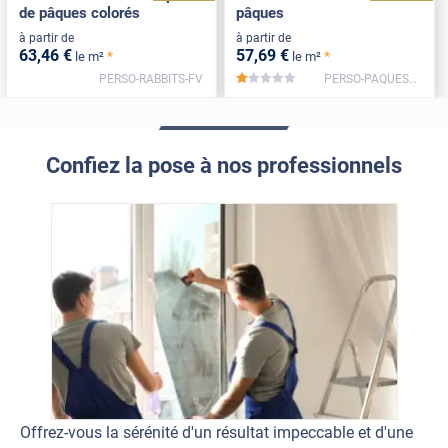
de pâques colorés
pâques
à partir de
à partir de
63
,46
€
57
,69
€
*
*
le m²
le m²
PERSO-RABBITS-FV
PERSO-PAQUES2-FV
*****
Confiez la pose à nos professionnels
Offrez-vous la sérénité d'un résultat impeccable et d'une