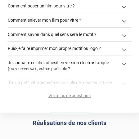
Comment poser un film pour vitre ?
Comment enlever mon film pour vitre ?
Comment savoir dans quel sens sera le motif ?
enlever un film adhésif pour vitre
Puis-je faire imprimer mon propre motif ou logo ?
cet article
enlever et stocker
cet
votre film électrostatique pour vitre
films à
Je souhaite ce film adhésif en version électrostatique
article
personnaliser
(ou vice-versa) ; est-ce possible ?
demander un devis de pose
faire un devis
J'ai un petit vitrage : est-ce possible de modifier la taille
du motif pour l'adapter ?
Voir plus de questions
impression personnalisée
film à personnaliser
Réalisations de nos clients