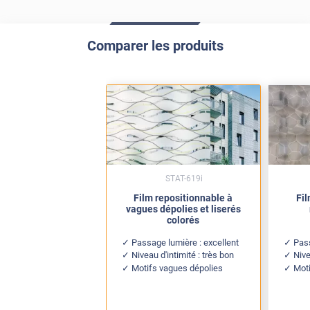
Comparer les produits
STAT-619i
Film repositionnable à
Fil
vagues dépolies et liserés
colorés
Passage lumière : excellent
Pas
Niveau d'intimité : très bon
Nive
Motifs vagues dépolies
Moti