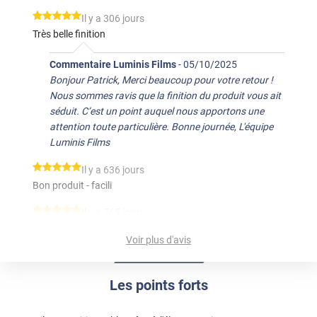
*****
Il y a 306 jours
Très belle finition
Commentaire Luminis Films
-
05/10/2025
Bonjour Patrick, Merci beaucoup pour votre retour !
Nous sommes ravis que la finition du produit vous ait
séduit. C’est un point auquel nous apportons une
attention toute particulière. Bonne journée, L'équipe
Luminis Films
*****
Il y a 636 jours
Bon produit - facili
*****
Il y a 765 jours
Top
Voir plus d'avis
*****
Il y a 1172 jours
L emballage au top livraison nickel et pose facile
Les points forts
*****
Il y a 1579 jours
Bonne qualité