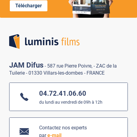
Télécharger
Lumi
JAM Difus
- 587 rue Pierre Poivre, - ZAC de la
Tuilerie - 01330 Villars-les-dombes - FRANCE
04.72.41.06.60
du lundi au vendredi de 09h à 12h
Contactez nos experts
par
e-mail