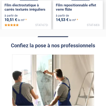
Film électrostatique à
Film repositionnable effet
carrés texturés irréguliers
verre flûte
à partir de
à partir de
10
,51
€
14
,53
€
*
*
le m²
le m²
STAT-672i
STAT-683i
*****
Confiez la pose à nos professionnels