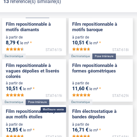
13
référence(s) similaire(s)
Électrostatique
Pose Intérieure
Électrostatique
Film repositionnable à
Film repositionnable à
motifs diamants
motifs baroque
à partir de
à partir de
8
,79
€
10
,51
€
*
*
le m²
le m²
STAT-615i
STAT-618i
*****
*****
Électrostatique
Électrostatique
Pose Intérieure
Film repositionnable à
Film repositionnable à
vagues dépolies et liserés
formes géométriques
colorés
à partir de
à partir de
10
,51
€
11
,60
€
*
*
le m²
le m²
STAT-619i
STAT-629i
*****
*****
Électrostatique
Pose Intérieure
Électrostatique
Meilleure vente
Film repositionnable dépoli
Film électrostatique à
aux motifs étoiles
bandes dépolies
à partir de
à partir de
12
,85
€
16
,71
€
*
*
le m²
le m²
STAT-635i
STAT-656i