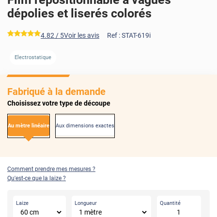
dépolies et liserés colorés
*****
4.82
/ 5
Voir les avis
Ref :
STAT-619i
Electrostatique
Fabriqué à la demande
Choisissez votre type de découpe
Au mètre linéaire
Aux dimensions exactes
Comment prendre mes mesures ?
Qu'est-ce que la laize ?
Laize
Longueur
Quantité