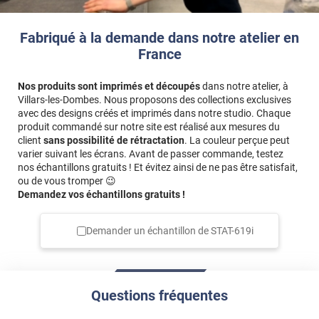
*****
Il y a 2162 jours
Les liserets ne correspondent pas au descriptif.
Fabriqué à la demande dans notre atelier en
Normalement noir et vert, reçu noir et organisations.
France
*****
Il y a 2275 jours
Produit plus fin Moins facile à manipuler et à
Nos produits sont imprimés et découpés
dans notre atelier, à
repositionner Pas facile pour séparer les deux feuilles
Villars-les-Dombes. Nous proposons des collections exclusives
avec des designs créés et imprimés dans notre studio. Chaque
*****
Il y a 2378 jours
produit commandé sur notre site est réalisé aux mesures du
client
sans possibilité de rétractation
. La couleur perçue peut
Extérieur comme intérieur : très bien
varier suivant les écrans. Avant de passer commande, testez
nos échantillons gratuits ! Et évitez ainsi de ne pas être satisfait,
*****
Il y a 2469 jours
ou de vous tromper 😉
Le film vitrage n'est pas mal.
Demandez vos échantillons gratuits !
*****
Il y a 2702 jours
Pas encore posé le film , difficile de donner mon avis
Demander un échantillon de
STAT-619i
Questions fréquentes