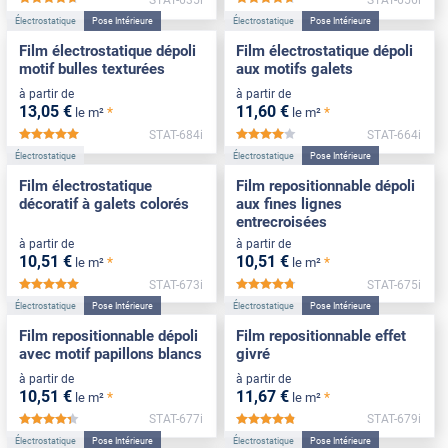
*****
*****
Électrostatique
Pose Intérieure
Électrostatique
Pose Intérieure
Film électrostatique dépoli
Film électrostatique dépoli
motif bulles texturées
aux motifs galets
à partir de
à partir de
13
,05
€
11
,60
€
*
*
le m²
le m²
STAT-684i
STAT-664i
*****
*****
Électrostatique
Électrostatique
Pose Intérieure
Film électrostatique
Film repositionnable dépoli
décoratif à galets colorés
aux fines lignes
entrecroisées
à partir de
à partir de
10
,51
€
10
,51
€
*
*
le m²
le m²
STAT-673i
STAT-675i
*****
*****
Électrostatique
Pose Intérieure
Électrostatique
Pose Intérieure
Film repositionnable dépoli
Film repositionnable effet
avec motif papillons blancs
givré
à partir de
à partir de
10
,51
€
11
,67
€
*
*
le m²
le m²
STAT-677i
STAT-679i
*****
*****
Électrostatique
Pose Intérieure
Électrostatique
Pose Intérieure