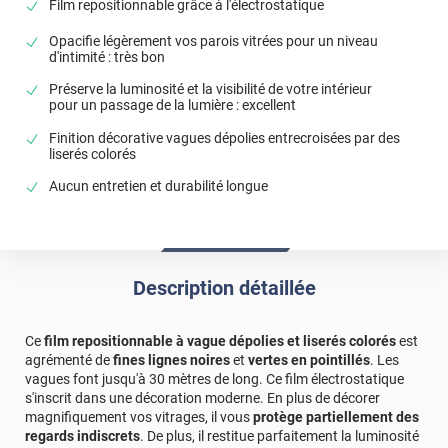
Film repositionnable grâce à l'électrostatique
*****
Il y a 1674 jours
Opacifie légèrement vos parois vitrées pour un niveau
Correspond à ce que je voulais pour remplacer mes
d'intimité : très bon
rideaux
Préserve la luminosité et la visibilité de votre intérieur
pour un passage de la lumière : excellent
*****
Il y a 1748 jours
Rien à dire, parfait. Pose très facile
Finition décorative vagues dépolies entrecroisées par des
liserés colorés
*****
Il y a 1760 jours
Aucun entretien et durabilité longue
Bien lire le mode d'emploi, explications claires. Produit
facilement posé
*****
Il y a 1793 jours
Convient pour l'utilisation prevue
Description détaillée
*****
Il y a 1955 jours
Le motif. La luminosité et le service de la Découpe qui a
Ce
film repositionnable à vague dépolies et liserés colorés
est
été parfaite au mm
agrémenté de
fines lignes noires
et
vertes en pointillés
. Les
vagues font jusqu'à 30 mètres de long. Ce film électrostatique
*****
Il y a 2247 jours
s'inscrit dans une décoration moderne. En plus de décorer
Excellent rendu dans la cuisine et le bureau
magnifiquement vos vitrages, il vous
protège partiellement des
regards indiscrets
. De plus, il restitue parfaitement la luminosité