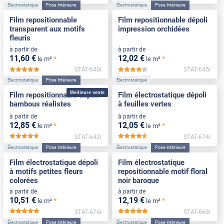
Électrostatique
Pose Intérieure
Électrostatique
Pose Intérieure
Film repositionnable
Film repositionnable dépoli
transparent aux motifs
impression orchidées
fleuris
à partir de
à partir de
11
,60
€
12
,02
€
*
*
le m²
le m²
STAT-640i
STAT-645i
*****
*****
Électrostatique
Pose Intérieure
Électrostatique
Meilleure vente
Film repositionnable dépoli
Film électrostatique dépoli
bambous réalistes
à feuilles vertes
à partir de
à partir de
12
,85
€
12
,05
€
*
*
le m²
le m²
STAT-642i
STAT-674i
*****
*****
Électrostatique
Pose Intérieure
Électrostatique
Pose Intérieure
Film électrostatique dépoli
Film électrostatique
à motifs petites fleurs
repositionnable motif floral
colorées
noir baroque
à partir de
à partir de
10
,51
€
12
,19
€
*
*
le m²
le m²
STAT-676i
STAT-669i
*****
*****
Électrostatique
Pose Intérieure
Électrostatique
Pose Intérieure