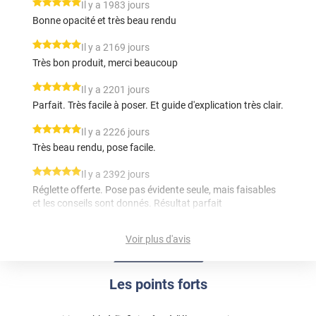
*****
Il y a 1983 jours
Bonne opacité et très beau rendu
*****
Il y a 2169 jours
Très bon produit, merci beaucoup
*****
Il y a 2201 jours
Parfait. Très facile à poser. Et guide d'explication très clair.
*****
Il y a 2226 jours
Très beau rendu, pose facile.
*****
Il y a 2392 jours
Réglette offerte. Pose pas évidente seule, mais faisables
et les conseils sont donnés. Résultat parfait
*****
Il y a 2634 jours
Voir plus d'avis
la découpe personnalisée et son prix très attractif et le
paiement en plusieurs fois
Les points forts
*****
Il y a 2750 jours
facile à poser laisse bien passer la lumiere