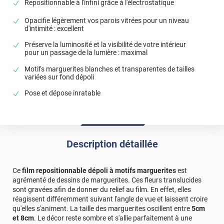
Repositionnable à l'infini grâce à l'électrostatique
*****
Il y a 3079 jours
produit conforme à la description.
Opacifie légèrement vos parois vitrées pour un niveau
d'intimité : excellent
*****
Il y a 1484 jours
Préserve la luminosité et la visibilité de votre intérieur
Protége bien du vis à vis
pour un passage de la lumière : maximal
*****
Il y a 2210 jours
Motifs marguerites blanches et transparentes de tailles
variées sur fond dépoli
conforme à l'échantillon à voir apres la pause
Pose et dépose inratable
*****
Il y a 2947 jours
Marguerite et ma maison est Villa Marguerite
*****
Il y a 2485 jours
malgré tous les conseils de pose et mme la vidéo le film va
Description détaillée
partir à la poubelle:chère dépense pour un résultat
décevant
Ce
film repositionnable dépoli à motifs marguerites
est
agrémenté de dessins de marguerites. Ces fleurs translucides
sont gravées afin de donner du relief au film. En effet, elles
réagissent différemment suivant l'angle de vue et laissent croire
qu'elles s'animent. La taille des marguerites oscillent entre
5cm
et 8cm
. Le décor reste sombre et s'allie parfaitement à une