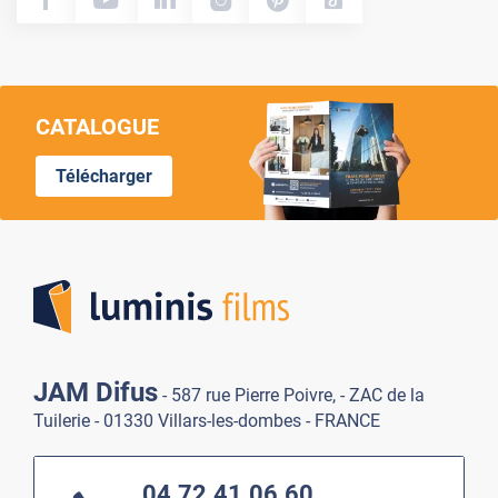
CATALOGUE
Télécharger
Lumi
JAM Difus
- 587 rue Pierre Poivre, - ZAC de la
Tuilerie - 01330 Villars-les-dombes - FRANCE
04.72.41.06.60