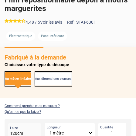
marguerites
*****
4.48
/ 5
Voir les avis
Ref :
STAT-630i
AVANT
APRÈS
Electrostatique
Pose Intérieure
Fabriqué à la demande
Choisissez votre type de découpe
Au mètre linéaire
Aux dimensions exactes
Comment prendre mes mesures ?
Qu'est-ce que la laize ?
Longueur
Quantité
Laize
120
cm