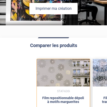
Imprimer ma création
Nos graphistes adaptent vos créations ✨
Comparer les produits
STAT-630i
Film repositionnable dépoli
Fi
à motifs marguerites
tra