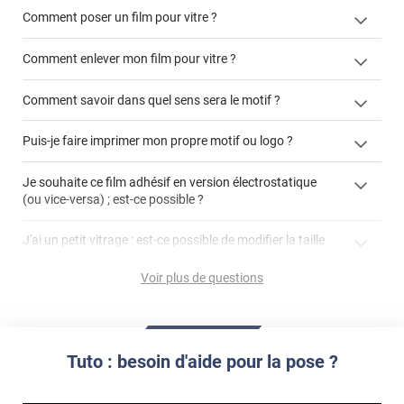
Comment poser un film pour vitre ?
Comment enlever mon film pour vitre ?
Comment savoir dans quel sens sera le motif ?
enlever un film adhésif pour vitre
Puis-je faire imprimer mon propre motif ou logo ?
cet article
enlever et stocker
cet
votre film électrostatique pour vitre
films à
Je souhaite ce film adhésif en version électrostatique
article
personnaliser
(ou vice-versa) ; est-ce possible ?
demander un devis de pose
faire un devis
J'ai un petit vitrage : est-ce possible de modifier la taille
du motif pour l'adapter ?
Voir plus de questions
impression personnalisée
film à personnaliser
Tuto : besoin d'aide pour la pose ?