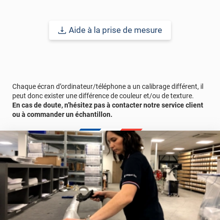
• Excellente restitution de la lumière ;
• Traitement anti-rayure ;
• Application rapide et ultra-simple ;
Aide à la prise de mesure
• Sans entretien.
Remarque importante
: pour un meilleur aperçu des films
n’hésitez pas à faire une demande d’
échantillon gratuit
.
Référence produit :
STAT630i
.
Chaque écran d’ordinateur/téléphone a un calibrage différent, il
peut donc exister une différence de couleur et/ou de texture.
En cas de doute, n’hésitez pas à contacter notre service client
ou à commander un échantillon.