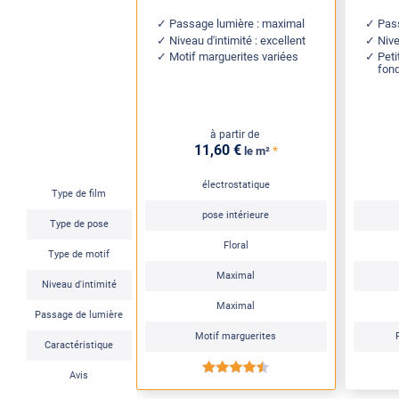
Passage lumière : maximal
Pas
Niveau d'intimité : excellent
Nive
Motif marguerites variées
Peti
fond
à partir de
11
,60
€
*
le m²
électrostatique
Type de film
pose intérieure
Type de pose
Floral
Type de motif
Maximal
Niveau d'intimité
Maximal
Passage de lumière
Motif marguerites
Caractéristique
*****
Avis