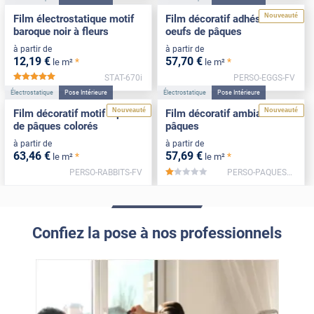
Nouveauté
Film électrostatique motif
Film décoratif adhésif motif
baroque noir à fleurs
oeufs de pâques
à partir de
à partir de
12
,19
€
57
,70
€
*
*
le m²
le m²
STAT-670i
PERSO-EGGS-FV
*****
Électrostatique
Pose Intérieure
Électrostatique
Pose Intérieure
Nouveauté
Nouveauté
Film décoratif motif lapins
Film décoratif ambiance
de pâques colorés
pâques
à partir de
à partir de
63
,46
€
57
,69
€
*
*
le m²
le m²
PERSO-RABBITS-FV
PERSO-PAQUES2-FV
*****
Confiez la pose à nos professionnels