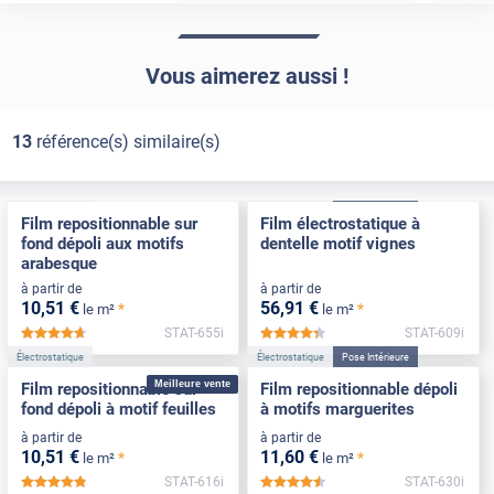
Vous aimerez aussi !
13
référence(s) similaire(s)
Électrostatique
Électrostatique
Pose Intérieure
Film repositionnable sur
Film électrostatique à
fond dépoli aux motifs
dentelle motif vignes
arabesque
à partir de
à partir de
10
,51
€
56
,91
€
*
*
le m²
le m²
STAT-655i
STAT-609i
*****
*****
Électrostatique
Électrostatique
Pose Intérieure
Meilleure vente
Film repositionnable sur
Film repositionnable dépoli
fond dépoli à motif feuilles
à motifs marguerites
à partir de
à partir de
10
,51
€
11
,60
€
*
*
le m²
le m²
STAT-616i
STAT-630i
*****
*****