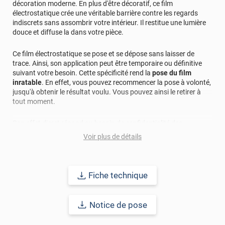
décoration moderne. En plus d'être décoratif, ce film
électrostatique crée une véritable barrière contre les regards
indiscrets sans assombrir votre intérieur. Il restitue une lumière
douce et diffuse la dans votre pièce.
Ce film électrostatique se pose et se dépose sans laisser de
trace. Ainsi, son application peut être temporaire ou définitive
suivant votre besoin. Cette spécificité rend la
pose du film
inratable
. En effet, vous pouvez recommencer la pose à volonté,
jusqu'à obtenir le résultat voulu. Vous pouvez ainsi le retirer à
tout moment.
Son effet dicret répond au besoin de confidentialité des
entreprises pour leurs locaux, ateliers, cloisonnements vitrés,
Voir plus de détails
vitrines. Mais aussi aux envies d'intimité du particulier qui
souhaite ne plus être gêné par le voisinage dans sa salle de bain,
sa chambre ou ses pièces de vie.
Fiche technique
Points forts
:
• Sans adhésif ;
• Repositionnable et réutilisable ;
Notice de pose
• Décoratif ;
• Préserve l'intimité ;