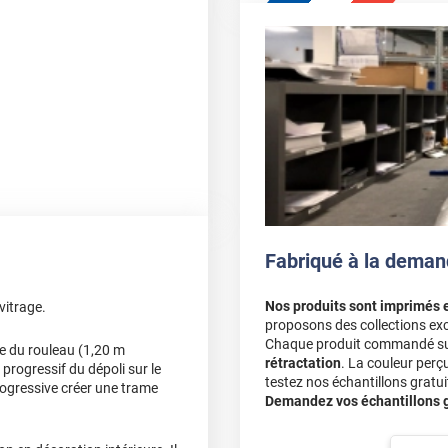
 film semble suffisamment
Fabriqué à la deman
Nos produits sont imprimés 
vitrage.
erci
proposons des collections exc
Chaque produit commandé sur 
ze du rouleau (1,20 m
rétractation
. La couleur perç
rogressif du dépoli sur le
nir un résultat "qui a de
testez nos échantillons gratuit
rogressive créer une trame
x-pli avant la pose empêche
Demandez vos échantillons gr
'aide d'un sèche-cheveux, en