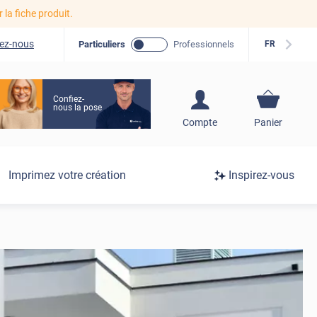
r la fiche produit.
ez-nous
Particuliers
Professionnels
FR
Confiez-
nous la pose
S'inscrire / Se
Compte
Panier
connecter
Connexion
Imprimez votre création
Inspirez-vous
/
Inscription