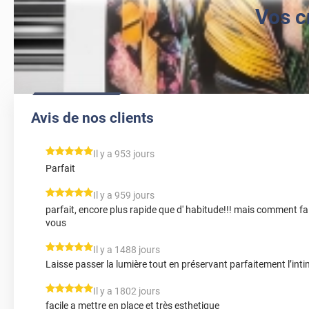
Vos c
Avis de nos clients
*****
Il y a 953 jours
Parfait
*****
Il y a 959 jours
parfait, encore plus rapide que d' habitude!!! mais comment fa
vous
*****
Il y a 1488 jours
Laisse passer la lumière tout en préservant parfaitement l’inti
*****
Il y a 1802 jours
facile a mettre en place et très esthetique