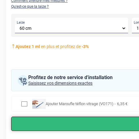
Comment prendre mes mesures ?
Qu'est-ce que la laize ?
Laize
Lo
AVANT
Ajoutez
1
ml
en plus et profitez de
-
3
%
Profitez de notre service d'installation
Saisissez vos dimensions exactes
Ajouter
Maroufle téflon vitrage (VO171)
-
6
,35
€