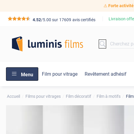
⚠️
Forte activité
Livraison offe
*****
4.52
/5.00 sur
17609
avis certifiés
Film pour vitrage
Revêtement adhésif
Menu
Accueil
Films pour vitrages
Film décoratif
Film à motifs
Film