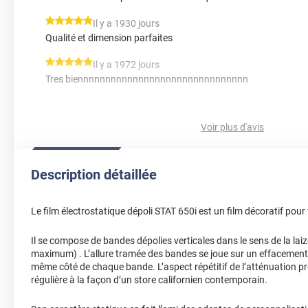
*****
Il y a 1930 jours
Qualité et dimension parfaites
*****
Il y a 1972 jours
Tres biennnnnnnnnnnnnnnnnnnnnnnnnnnnnnn
*****
Il y a 2129 jours
Difficile de donner un avis ne l'ayant pas encore posé, mais le
Voir plus d'avis
épais et solide.
*****
Il y a 2563 jours
Description détaillée
Facilités commandé et pose
*****
Il y a 2576 jours
Le film électrostatique dépoli STAT 650i est un film décoratif pour 
Les effets sont encore plus beaux que sur la photo. superbe m
Il se compose de bandes dépolies verticales dans le sens de la lai
*****
Il y a 2254 jours
maximum) . L’allure tramée des bandes se joue sur un effacement p
La méthode de pose est parfaitement expliquée et permet d'obte
même côté de chaque bande. L’aspect répétitif de l’atténuation p
la gueule" Toutefois, le film est un peu épais et le moindre fau
régulière à la façon d’un store californien contemporain.
une adhérence parfaite : le problème doit pouvoir se régler à l
chauffant la zone concernée juste ce qu'il faut...