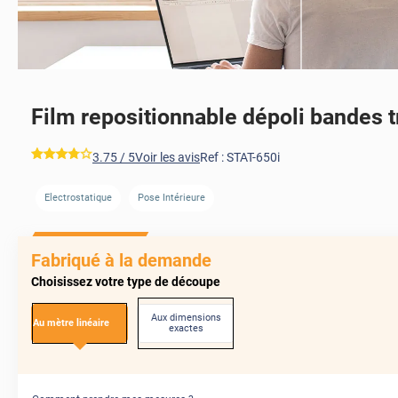
Film repositionnable dépoli bandes
AVANT
*****
3.75
/ 5
Voir les avis
Ref :
STAT-650i
Electrostatique
Pose Intérieure
Fabriqué à la demande
Choisissez votre type de découpe
Aux dimensions
Au mètre linéaire
exactes