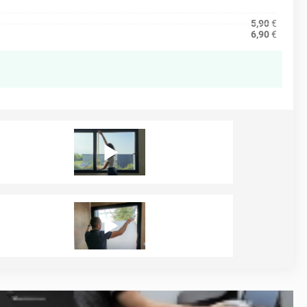
5,90
€
6,90
€