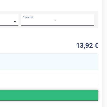
Quantité
APRÈS
13
,92
€