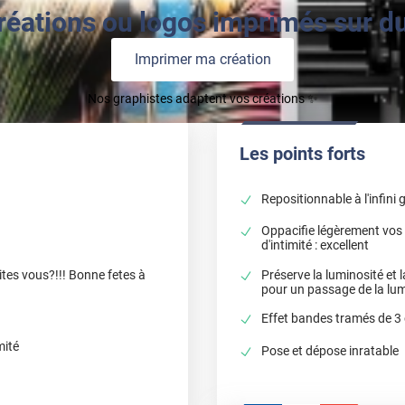
réations ou logos imprimés sur du 
Imprimer ma création
Nos graphistes adaptent vos créations ✨
Les points forts
Repositionnable à l'infini 
Oppacifie légèrement vos 
d'intimité : excellent
Préserve la luminosité et la
ites vous?!!! Bonne fetes à
pour un passage de la lumi
Effet bandes tramés de 3
mité
Pose et dépose inratable