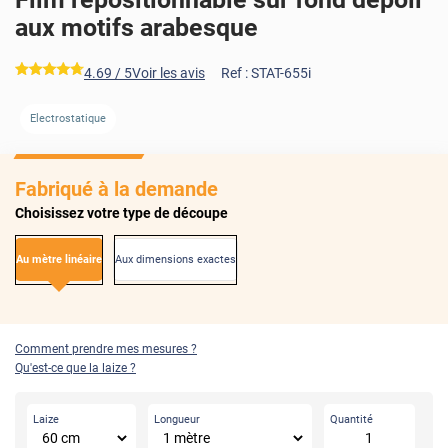
aux motifs arabesque
*****
4.69
/ 5
Voir les avis
Ref :
STAT-655i
Electrostatique
Fabriqué à la demande
Choisissez votre type de découpe
Au mètre linéaire
Aux dimensions exactes
Comment prendre mes mesures ?
Qu'est-ce que la laize ?
Laize
Longueur
Quantité