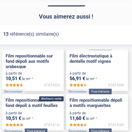
Vous aimerez aussi !
13
référence(s) similaire(s)
Électrostatique
Électrostatique
Pose Intérieure
Film repositionnable sur
Film électrostatique à
fond dépoli aux motifs
dentelle motif vignes
arabesque
à partir de
à partir de
10
,51
€
56
,91
€
*
*
le m²
le m²
STAT-655i
STAT-609i
*****
*****
Électrostatique
Électrostatique
Pose Intérieure
Meilleure vente
Film repositionnable sur
Film repositionnable dépoli
fond dépoli à motif feuilles
à motifs marguerites
à partir de
à partir de
10
,51
€
11
,60
€
*
*
le m²
le m²
STAT-616i
STAT-630i
*****
*****
Électrostatique
Pose Intérieure
Électrostatique
Pose Intérieure