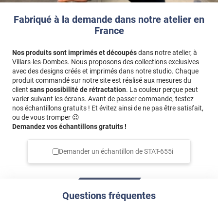
*****
Il y a 1963 jours
j'ai choisi ce motif pour le décor
Fabriqué à la demande dans notre atelier en
France
*****
Il y a 1968 jours
Conforme à les attentes .. et
Nos produits sont imprimés et découpés
dans notre atelier, à
Villars-les-Dombes. Nous proposons des collections exclusives
*****
Il y a 1971 jours
avec des designs créés et imprimés dans notre studio. Chaque
Produit conforme à la description et pose facile surtout
produit commandé sur notre site est réalisé aux mesures du
quand comme moi on commande avec les mesures des
client
sans possibilité de rétractation
. La couleur perçue peut
endroits ou poser
varier suivant les écrans. Avant de passer commande, testez
nos échantillons gratuits ! Et évitez ainsi de ne pas être satisfait,
*****
Il y a 1971 jours
ou de vous tromper 😉
Facile à poser . Les explications sont claires
Demandez vos échantillons gratuits !
*****
Il y a 2010 jours
Demander un échantillon de
STAT-655i
Nous avons changé la déco et je ne voulais plus de
rideaux qui rapetissaient nos petites pièces. Les
arabesques s'intègrent bien à notre intérieur et j'ai pu
positionner le film sur les vitres de façon à couper la vue
de l'extérieur mais en nous permettant quand même de
Questions fréquentes
voir dehors..
*****
Il y a 2072 jours