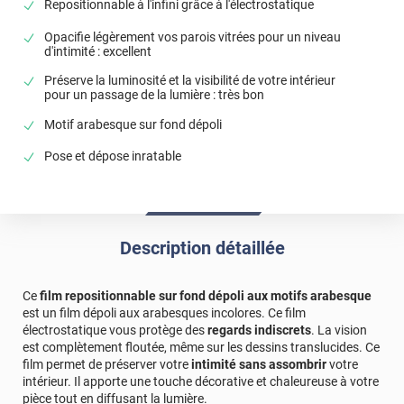
Repositionnable à l'infini grâce à l'électrostatique
*****
Il y a 906 jours
Film très facile à poser et de très bonne qualité
Opacifie légèrement vos parois vitrées pour un niveau
d'intimité : excellent
*****
Il y a 907 jours
Préserve la luminosité et la visibilité de votre intérieur
Installation facile. Résultat attendu impeccable.
pour un passage de la lumière : très bon
*****
Il y a 1164 jours
Motif arabesque sur fond dépoli
Facile à poser
Pose et dépose inratable
*****
Il y a 1179 jours
Très joli rendu et bonne intimité
*****
Il y a 1222 jours
Description détaillée
Livraison rapide, installation du film facile et rendu
totalement conforme à la description, je recommande !
Ce
film repositionnable sur fond dépoli aux motifs arabesque
*****
Il y a 1405 jours
est un film dépoli aux arabesques incolores. Ce film
Le rendu est super, et surtout on garde la luminosité tout
électrostatique vous protège des
regards indiscrets
. La vision
en se cachant du vis-à-vis.
est complètement floutée, même sur les dessins translucides. Ce
film permet de préserver votre
intimité sans assombrir
votre
*****
Il y a 1411 jours
intérieur. Il apporte une touche décorative et chaleureuse à votre
Facilité de pose et super rendu ????
pièce tout en diffusant la lumière.