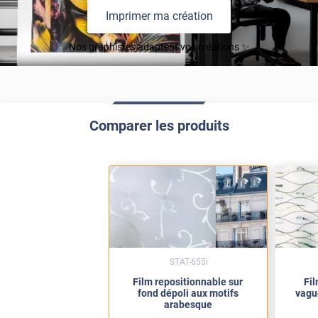
Imprimer ma création
Nos graphistes adaptent vos créations ✨
Comparer les produits
STAT-655i
Film repositionnable sur
Fil
fond dépoli aux motifs
vagu
arabesque