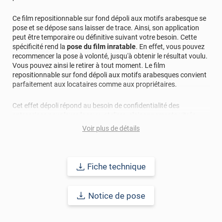
*****
Il y a 1468 jours
Ce film repositionnable sur fond dépoli aux motifs arabesque se
Top
pose et se dépose sans laisser de trace. Ainsi, son application
peut être temporaire ou définitive suivant votre besoin. Cette
*****
Il y a 1524 jours
spécificité rend la
pose du film inratable
. En effet, vous pouvez
TOP !!!!!!
recommencer la pose à volonté, jusqu'à obtenir le résultat voulu.
Vous pouvez ainsi le retirer à tout moment. Le film
*****
Il y a 1785 jours
repositionnable sur fond dépoli aux motifs arabesques convient
Facile à installer. Correspond parfaitement à la
parfaitement aux locataires comme aux propriétaires.
description.
Cet effet dépoli répond au besoin de confidentialité des
*****
Il y a 1789 jours
entreprises pour leurs locaux, ateliers, cloisonnements vitrés,
Produit comme attendu, joli rendu, la pose n’est pas
vitrines. Mais aussi aux envies d'intimité du particulier qui
Voir plus de détails
forcément simple au départ mais comme repositionnable,
souhaite ne plus être gêné par le voisinage dans sa salle de bain,
pas de souci
sa chambre ou ses pièces de vie.
*****
Il y a 1829 jours
Les
dimensions des motifs
du film repositionnable sur fond
Fiche technique
Je conseille ces fils , il sont occultant et la notice très
dépoli aux motifs arabesque sont les suivantes :
explicite pour la pose en plusieurs étapes. Je le conseille
• Les tiges courbées font 0,5 cm de largeur ;
vivement. Très bien couper à la dimension. Produit de
• Les petits "boutons" sur les fleurs mesurent entre 0,7 et 1 cm de
Notice de pose
bonne qualité.
largeur ;
*****
Il y a 1866 jours