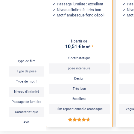
Passage lumière : excellent
Pass
Niveau d'intimité : très bon
Nive
Motif arabesque fond dépoli
Mot
à partir de
10
,51
€
*
le m²
électrostatique
Type de film
pose intérieure
Type de pose
Design
Type de motif
Très bon
Niveau d'intimité
Excellent
Passage de lumière
Film repositionnable arabesque
Vague
Caractéristique
*****
Avis