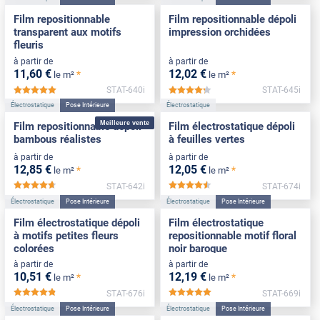
Film repositionnable
Film repositionnable dépoli
transparent aux motifs
impression orchidées
fleuris
à partir de
à partir de
11
,60
€
12
,02
€
*
*
le m²
le m²
STAT-640i
STAT-645i
*****
*****
Électrostatique
Pose Intérieure
Électrostatique
Meilleure vente
Film repositionnable dépoli
Film électrostatique dépoli
bambous réalistes
à feuilles vertes
à partir de
à partir de
12
,85
€
12
,05
€
*
*
le m²
le m²
STAT-642i
STAT-674i
*****
*****
Électrostatique
Pose Intérieure
Électrostatique
Pose Intérieure
Film électrostatique dépoli
Film électrostatique
à motifs petites fleurs
repositionnable motif floral
colorées
noir baroque
à partir de
à partir de
10
,51
€
12
,19
€
*
*
le m²
le m²
STAT-676i
STAT-669i
*****
*****
Électrostatique
Pose Intérieure
Électrostatique
Pose Intérieure