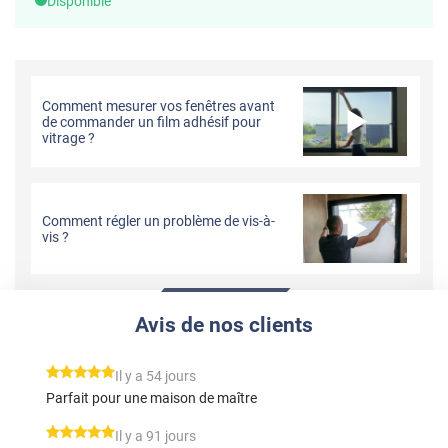
Disponible
Comment mesurer vos fenêtres avant
de commander un film adhésif pour
vitrage ?
Comment régler un problème de vis-à-
vis ?
Avis de nos clients
*****
Il y a 54 jours
Parfait pour une maison de maître
*****
Il y a 91 jours