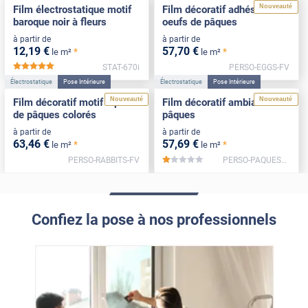
Nouveauté
Film électrostatique motif
Film décoratif adhésif motif
baroque noir à fleurs
oeufs de pâques
à partir de
à partir de
12
,19
€
57
,70
€
*
*
le m²
le m²
STAT-670i
PERSO-EGGS-FV
*****
Électrostatique
Pose Intérieure
Électrostatique
Pose Intérieure
Nouveauté
Nouveauté
Film décoratif motif lapins
Film décoratif ambiance
de pâques colorés
pâques
à partir de
à partir de
63
,46
€
57
,69
€
*
*
le m²
le m²
PERSO-RABBITS-FV
PERSO-PAQUES2-FV
*****
Confiez la pose à nos professionnels