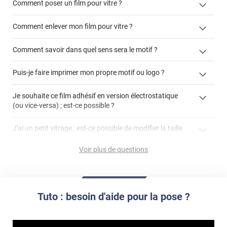
Comment poser un film pour vitre ?
joli dessin correspond bien au style de la maison.....
Comment enlever mon film pour vitre ?
Comment savoir dans quel sens sera le motif ?
enlever un film adhésif pour vitre
Puis-je faire imprimer mon propre motif ou logo ?
cet article
enlever et stocker
cet
votre film électrostatique pour vitre
films à
Je souhaite ce film adhésif en version électrostatique
article
personnaliser
(ou vice-versa) ; est-ce possible ?
demander un devis de pose
faire un devis
J'ai un petit vitrage : est-ce possible de modifier la taille
du motif pour l'adapter ?
Voir plus de questions
impression personnalisée
film à personnaliser
Tuto : besoin d'aide pour la pose ?