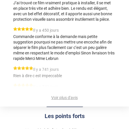
J’ai trouvé ce film vraiment pratique à installer, il se met
en place très vite et adhère bien. Le rendu est élégant,
avec un bel effet décoratif, et il apporte aussi une bonne
protection visuelle sans assombrir inutilement la pièce.
*****
Il y a 450 jours
Commande conforme à la demande mais petite
suggestion pourquoi ne pas mettre une encoche afin de
séparer le film plus facilement car c’est un peu galère
même en respectant le mode d’emploi Sinon livraison très
rapide Merci Mme Lebrun
*****
Il y a 741 jours
Rien à dire c est impeccable
*****
Il y a 742 jours
Du plus bel effet 👌🏻
Voir plus d'avis
*****
Il y a 854 jours
Article conforme à la présentation sur le site, pose facile
Les points forts
un fois que l'on a pris le coup. Bel effet une fois sur les
vitres.