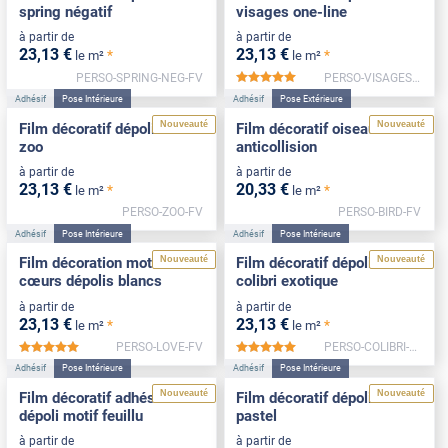
spring négatif
visages one-line
à partir de
à partir de
23
,13
€
23
,13
€
*
*
le m²
le m²
PERSO-SPRING-NEG-FV
PERSO-VISAGES-FV
*****
Adhésif
Pose Intérieure
Adhésif
Pose Extérieure
Nouveauté
Nouveauté
Film décoratif dépoli motif
Film décoratif oiseaux
zoo
anticollision
à partir de
à partir de
23
,13
€
20
,33
€
*
*
le m²
le m²
PERSO-ZOO-FV
PERSO-BIRD-FV
Adhésif
Pose Intérieure
Adhésif
Pose Intérieure
Nouveauté
Nouveauté
Film décoration motif
Film décoratif dépoli motif
cœurs dépolis blancs
colibri exotique
à partir de
à partir de
23
,13
€
23
,13
€
*
*
le m²
le m²
PERSO-LOVE-FV
PERSO-COLIBRI-FV
*****
*****
Adhésif
Pose Intérieure
Adhésif
Pose Intérieure
Nouveauté
Nouveauté
Film décoratif adhésif
Film décoratif dépoli motif
dépoli motif feuillu
pastel
à partir de
à partir de