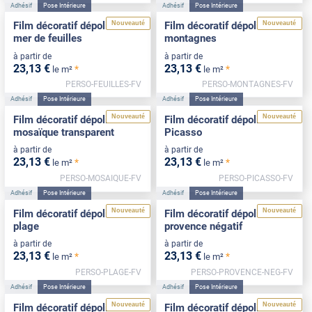
Adhésif
Pose Intérieure
Adhésif
Pose Intérieure
Nouveauté
Nouveauté
Film décoratif dépoli motif
Film décoratif dépoli motif
mer de feuilles
montagnes
à partir de
à partir de
23
,13
€
23
,13
€
*
*
le m²
le m²
PERSO-FEUILLES-FV
PERSO-MONTAGNES-FV
Adhésif
Pose Intérieure
Adhésif
Pose Intérieure
Nouveauté
Nouveauté
Film décoratif dépoli motif
Film décoratif dépoli motif
mosaïque transparent
Picasso
à partir de
à partir de
23
,13
€
23
,13
€
*
*
le m²
le m²
PERSO-MOSAIQUE-FV
PERSO-PICASSO-FV
Adhésif
Pose Intérieure
Adhésif
Pose Intérieure
Nouveauté
Nouveauté
Film décoratif dépoli motif
Film décoratif dépoli motif
plage
provence négatif
à partir de
à partir de
23
,13
€
23
,13
€
*
*
le m²
le m²
PERSO-PLAGE-FV
PERSO-PROVENCE-NEG-FV
Adhésif
Pose Intérieure
Adhésif
Pose Intérieure
Nouveauté
Nouveauté
Film décoratif dépoli motif
Film décoratif dépoli motif