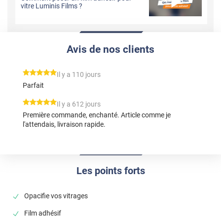
vitre Luminis Films ?
Avis de nos clients
*****
Il y a 110 jours
Parfait
*****
Il y a 612 jours
Première commande, enchanté. Article comme je
l'attendais, livraison rapide.
Les points forts
Opacifie vos vitrages
Film adhésif