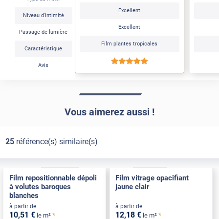
Excellent
Niveau d'intimité
Excellent
Passage de lumière
Film plantes tropicales
Caractéristique
*****
Avis
Vous aimerez aussi !
25
référence(s) similaire(s)
Électrostatique
Pose Intérieure
Adhésif
Pose Int / Ext
Film repositionnable dépoli
Film vitrage opacifiant
à volutes baroques
jaune clair
blanches
à partir de
à partir de
10
,51
€
12
,18
€
*
*
le m²
le m²