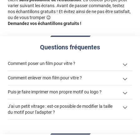
varier suivant les écrans. Avant de passer commande, testez
nos échantillons gratuits ! Et évitez ainsi de ne pas être satisfait,
ou de vous tromper 😉
Demandez vos échantillons gratuits !
Questions fréquentes
Comment poser un film pour vitre ?
Comment enlever mon film pour vitre ?
Puis-je faire imprimer mon propre motif ou logo ?
enlever un film adhésif pour vitre
films à
J'ai un petit vitrage : est-ce possible de modifier la taille
cet article
enlever et stocker
personnaliser
du motif pour l'adapter ?
cet
votre film électrostatique pour vitre
article
impression personnalisée
film à personnaliser
demander un devis de pose