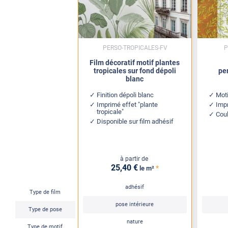
PERSO-TROPICALES-FV
P
Film décoratif motif plantes
tropicales sur fond dépoli
pe
blanc
Finition dépoli blanc
Mot
Imprimé effet "plante
Impr
tropicale"
Coul
Disponible sur film adhésif
à partir de
25
,40
€
*
le m²
adhésif
Type de film
pose intérieure
Type de pose
nature
Type de motif