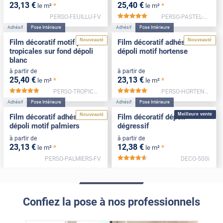
23
,13
€
25
,40
€
*
*
le m²
le m²
PERSO-FEUILLU-FV
PERSO-PASTEL-FV
*****
Adhésif
Pose Intérieure
Adhésif
Pose Intérieure
Nouveauté
Nouveauté
Film décoratif motif plantes
Film décoratif adhésif
tropicales sur fond dépoli
dépoli motif hortense
blanc
à partir de
à partir de
25
,40
€
23
,13
€
*
*
le m²
le m²
PERSO-TROPICALES-FV
PERSO-HORTENSE-FV
*****
*****
Adhésif
Pose Intérieure
Adhésif
Pose Intérieure
Meilleure vente
Nouveauté
Film décoratif adhésif
Film décoratif dépoli
dépoli motif palmiers
dégressif
à partir de
à partir de
23
,13
€
12
,38
€
*
*
le m²
le m²
PERSO-PALMIERS-FV
DECO-500i
*****
Confiez la pose à nos professionnels