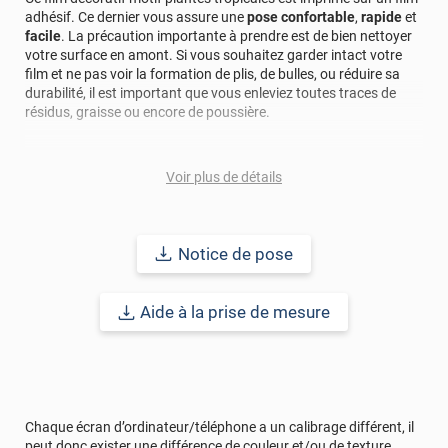
adhésif. Ce dernier vous assure une
pose confortable
,
rapide
et
facile
. La précaution importante à prendre est de bien nettoyer
votre surface en amont. Si vous souhaitez garder intact votre
film et ne pas voir la formation de plis, de bulles, ou réduire sa
durabilité, il est important que vous enleviez toutes traces de
résidus, graisse ou encore de poussière.
Ce film est idéal pour les amoureux des voyages et de la nature
verdoyante.
Voir plus de détails
Le terme "laize" est équivalent à la hauteur.
Notice de pose
Référence :
PERSOTROPICALESFV
.
Aide à la prise de mesure
Chaque écran d’ordinateur/téléphone a un calibrage différent, il
peut donc exister une différence de couleur et/ou de texture.