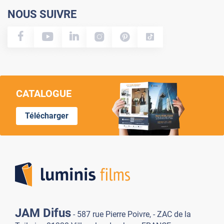
NOUS SUIVRE
CATALOGUE
Télécharger
Lumi
JAM Difus
- 587 rue Pierre Poivre, - ZAC de la