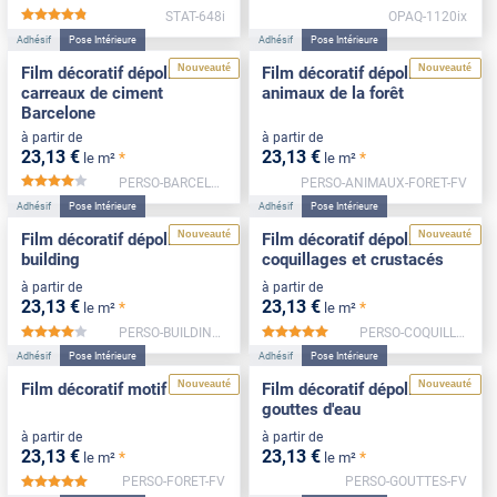
STAT-648i
OPAQ-1120ix
*****
Adhésif
Pose Intérieure
Adhésif
Pose Intérieure
Nouveauté
Nouveauté
Film décoratif dépoli
Film décoratif dépoli motif
carreaux de ciment
animaux de la forêt
Barcelone
à partir de
à partir de
23
,13
€
23
,13
€
*
*
le m²
le m²
PERSO-BARCELONE-NEG-FV
PERSO-ANIMAUX-FORET-FV
*****
Adhésif
Pose Intérieure
Adhésif
Pose Intérieure
Nouveauté
Nouveauté
Film décoratif dépoli motif
Film décoratif dépoli motif
building
coquillages et crustacés
à partir de
à partir de
23
,13
€
23
,13
€
*
*
le m²
le m²
PERSO-BUILDING-FV
PERSO-COQUILLAGES-FV
*****
*****
Adhésif
Pose Intérieure
Adhésif
Pose Intérieure
Nouveauté
Nouveauté
Film décoratif motif forêt
Film décoratif dépoli motif
gouttes d'eau
à partir de
à partir de
23
,13
€
23
,13
€
*
*
le m²
le m²
PERSO-FORET-FV
PERSO-GOUTTES-FV
*****