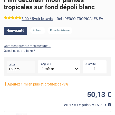
tropicales sur fond dépoli blanc
*****
5.00
/ 5
Voir les avis
Ref :
PERSO-TROPICALES-FV
Nouveauté
Adhesif
Pose Intérieure
Comment prendre mes mesures ?
Qu'est-ce que la laize ?
Longueur
Quantité
Laize
150
cm
Ajoutez
1
ml
en plus et profitez de
-
3
%
50
,13
€
ou
17.57
€ puis 2 x
16.71
€