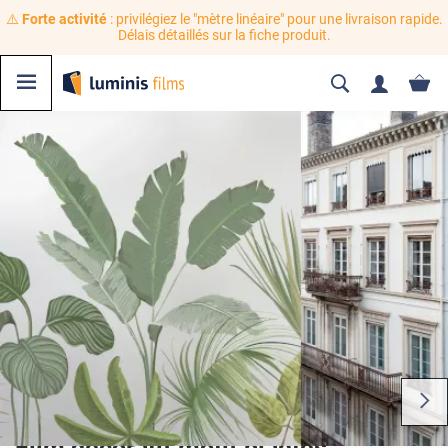
⚠️
Forte activité
: privilégiez le "mètre linéaire" pour une livraison rapide.
Délais détaillés sur la fiche produit.
Film décoratif motif plantes