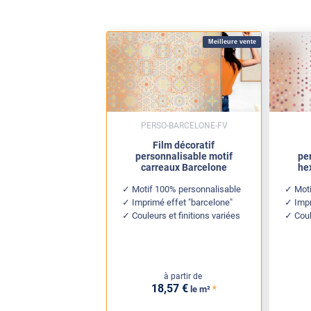
Meilleure vente
PERSO-BARCELONE-FV
Film décoratif
personnalisable motif
pe
carreaux Barcelone
he
Motif 100% personnalisable
Mot
Imprimé effet "barcelone"
Impr
Couleurs et finitions variées
Coul
à partir de
18
,57
€
*
le m²