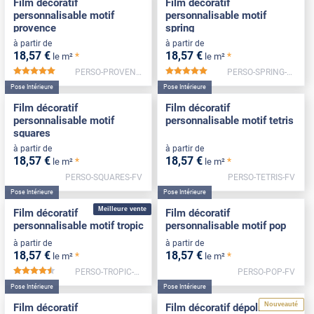
Film décoratif
Film décoratif
personnalisable motif
personnalisable motif
provence
spring
à partir de
à partir de
18
,57
€
18
,57
€
*
*
le m²
le m²
PERSO-PROVENCE-FV
PERSO-SPRING-FV
*****
*****
Pose Intérieure
Pose Intérieure
Film décoratif
Film décoratif
personnalisable motif
personnalisable motif tetris
squares
à partir de
à partir de
18
,57
€
18
,57
€
*
*
le m²
le m²
PERSO-SQUARES-FV
PERSO-TETRIS-FV
Pose Intérieure
Pose Intérieure
Meilleure vente
Film décoratif
Film décoratif
personnalisable motif tropic
personnalisable motif pop
à partir de
à partir de
18
,57
€
18
,57
€
*
*
le m²
le m²
PERSO-TROPIC-FV
PERSO-POP-FV
*****
Pose Intérieure
Pose Intérieure
Nouveauté
Film décoratif
Film décoratif dépoli motif