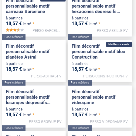
Film décoratif
Film décoratif
personnalisable motif
personnalisable motif
carreaux Barcelone
hexagones dégressifs
Abeille
à partir de
à partir de
18
,57
€
18
,57
€
*
*
le m²
le m²
PERSO-BARCELONE-FV
PERSO-ABEILLE-FV
*****
Pose Intérieure
Pose Intérieure
Meilleure vente
Film décoratif
Film décoratif
personnalisable motif
personnalisable motif bloc
planètes Astral
Construction
à partir de
à partir de
18
,57
€
18
,57
€
*
*
le m²
le m²
PERSO-ASTRAL-FV
PERSO-CONSTRUCTION-FV
Pose Intérieure
Pose Intérieure
Film décoratif
Film décoratif
personnalisable motif
personnalisable motif
losanges dégressifs
videogame
Growup
à partir de
à partir de
18
,57
€
18
,57
€
*
*
le m²
le m²
PERSO-GROWUP-FV
PERSO-VIDEOGAME-FV
Pose Intérieure
Pose Intérieure