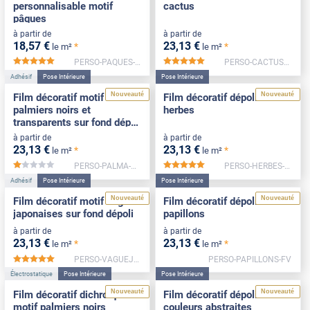
personnalisable motif
cactus
pâques
à partir de
à partir de
18
,57
€
23
,13
€
*
*
le m²
le m²
PERSO-PAQUES-FV
PERSO-CACTUS-FV
*****
*****
Adhésif
Pose Intérieure
Pose Intérieure
Nouveauté
Nouveauté
Film décoratif motif
Film décoratif dépoli motif
palmiers noirs et
herbes
transparents sur fond dépoli
blanc
à partir de
à partir de
23
,13
€
23
,13
€
*
*
le m²
le m²
PERSO-PALMA-FV
PERSO-HERBES-FV
*****
*****
Adhésif
Pose Intérieure
Pose Intérieure
Nouveauté
Nouveauté
Film décoratif motif vagues
Film décoratif dépoli motif
japonaises sur fond dépoli
papillons
à partir de
à partir de
23
,13
€
23
,13
€
*
*
le m²
le m²
PERSO-VAGUEJAPON-FV
PERSO-PAPILLONS-FV
*****
Électrostatique
Pose Intérieure
Pose Intérieure
Nouveauté
Nouveauté
Film décoratif dichroïque
Film décoratif dépoli motif
motif palmiers noirs
couleurs abstraites