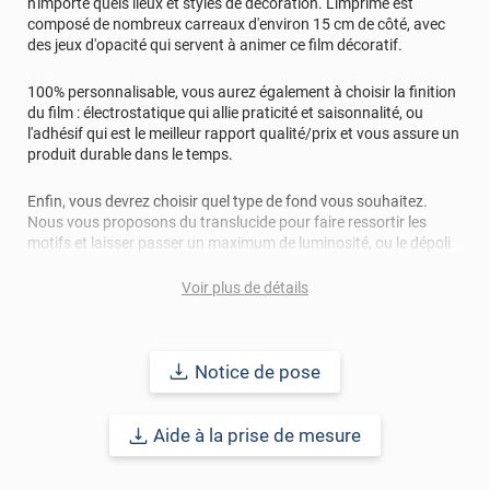
n'importe quels lieux et styles de décoration. L'imprimé est
composé de nombreux carreaux d'environ 15 cm de côté, avec
des jeux d'opacité qui servent à animer ce film décoratif.
100% personnalisable, vous aurez également à choisir la finition
du film : électrostatique qui allie praticité et saisonnalité, ou
l'adhésif qui est le meilleur rapport qualité/prix et vous assure un
produit durable dans le temps.
Enfin, vous devrez choisir quel type de fond vous souhaitez.
Nous vous proposons du translucide pour faire ressortir les
motifs et laisser passer un maximum de luminosité, ou le dépoli
qui permettra au film d'être encore plus efficace contre le vis-à-
vis !
Voir plus de détails
A noter que ce motif n'a pas de sens de pose.
Notice de pose
Réussir sa pose
: Avant d'appliquer votre film décoratif pour
vitrage, la surface à coller doit être nettoyée de toutes
poussières, tâches, graisse, résidus.. afin d'éviter les bulles, plis
Aide à la prise de mesure
et risques de décollement.
Le terme "laize" est équivalent à la hauteur.