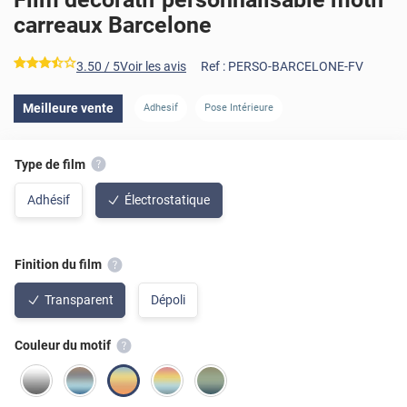
carreaux Barcelone
*****
3.50
/ 5
Voir les avis
Ref :
PERSO-BARCELONE-FV
Meilleure vente
Adhesif
Pose Intérieure
Type de film
Adhésif
Électrostatique
Finition du film
Transparent
Dépoli
Couleur du motif