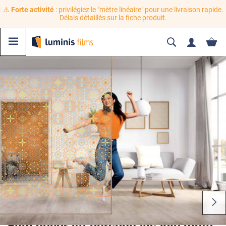
⚠️
Forte activité
: privilégiez le "mètre linéaire" pour une livraison rapide.
Délais détaillés sur la fiche produit.
Film décoratif personnalisable motif