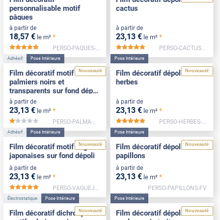
personnalisable motif
cactus
pâques
à partir de
à partir de
18
,57
€
23
,13
€
*
*
le m²
le m²
PERSO-PAQUES-FV
PERSO-CACTUS-FV
*****
*****
Adhésif
Pose Intérieure
Pose Intérieure
Nouveauté
Nouveauté
Film décoratif motif
Film décoratif dépoli motif
palmiers noirs et
herbes
transparents sur fond dépoli
blanc
à partir de
à partir de
23
,13
€
23
,13
€
*
*
le m²
le m²
PERSO-PALMA-FV
PERSO-HERBES-FV
*****
*****
Adhésif
Pose Intérieure
Pose Intérieure
Nouveauté
Nouveauté
Film décoratif motif vagues
Film décoratif dépoli motif
japonaises sur fond dépoli
papillons
à partir de
à partir de
23
,13
€
23
,13
€
*
*
le m²
le m²
PERSO-VAGUEJAPON-FV
PERSO-PAPILLONS-FV
*****
Électrostatique
Pose Intérieure
Pose Intérieure
Nouveauté
Nouveauté
Film décoratif dichroïque
Film décoratif dépoli motif