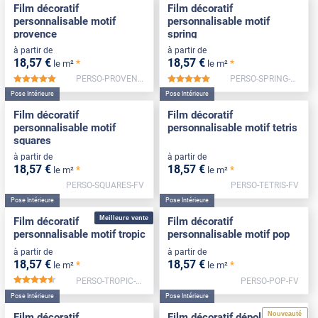
Film décoratif
Film décoratif
personnalisable motif
personnalisable motif
provence
spring
à partir de
à partir de
18
,57
€
18
,57
€
*
*
le m²
le m²
PERSO-PROVENCE-FV
PERSO-SPRING-FV
*****
*****
Pose Intérieure
Pose Intérieure
Film décoratif
Film décoratif
personnalisable motif
personnalisable motif tetris
squares
à partir de
à partir de
18
,57
€
18
,57
€
*
*
le m²
le m²
PERSO-SQUARES-FV
PERSO-TETRIS-FV
Pose Intérieure
Pose Intérieure
Meilleure vente
Film décoratif
Film décoratif
personnalisable motif tropic
personnalisable motif pop
à partir de
à partir de
18
,57
€
18
,57
€
*
*
le m²
le m²
PERSO-TROPIC-FV
PERSO-POP-FV
*****
Pose Intérieure
Pose Intérieure
Nouveauté
Film décoratif
Film décoratif dépoli motif