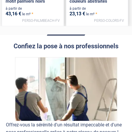
motif palmiers noirs
couleurs abstraites
à partir de
à partir de
43
,16
€
23
,13
€
*
*
le m²
le m²
PERSO-PALMBEACH-FV
PERSO-COLORS-FV
Confiez la pose à nos professionnels
Offrez-vous la sérénité d'un résultat impeccable et d'une