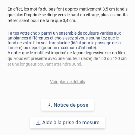
En effet, les motifs du bas font approximativement 3,5 cm tandis
que plus l'imprimé se dirige vers le haut du vitrage, plus les motifs
rétrécissent pour ne faire que 0,4 cm.
Faites votre choix parmi un ensemble de couleurs variées aux
ambiances différentes et choisissez si vous souhaitez que le
fond de votre film soit translucide (idéal pour le passage de la
lumière) ou dépoli (pour un maximum d'intimité).
A noter que le motif est imprimé de façon dégressive sur un film
qui vous est présenté avec une hauteur (laize) de 150 ou 120 cm
et une longueur pouvant atteindre 30ml.
La version électrostatique aussi appelé repositionnable, est une
Voir plus de détails
solution très pratique car elle permet une
application inratable
,
mais aussi saisonnière car le film peut s'enlever à tout moment.
Quant à la version adhésive, c'est sa
durabilité
qui est son plus
grand atout !
Notice de pose
Réussir sa pose
: Avant d'appliquer votre film décoratif pour
vitrage, la surface à coller doit être nettoyée de toutes
Aide à la prise de mesure
poussières, tâches, graisse, résidus.. afin d'éviter les bulles, plis
et risques de décollement.