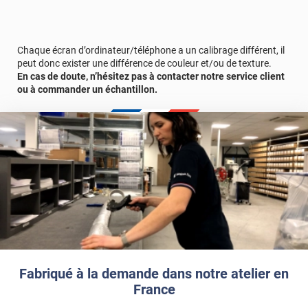
Le terme "laize" est équivalent à la hauteur.
REF :
PERSOGROWUPFV
.
Chaque écran d’ordinateur/téléphone a un calibrage différent, il
peut donc exister une différence de couleur et/ou de texture.
En cas de doute, n’hésitez pas à contacter notre service client
ou à commander un échantillon.
Fabriqué à la demande dans notre atelier en
France