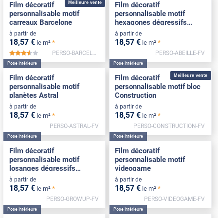
Meilleure vente
Film décoratif
Film décoratif
personnalisable motif
personnalisable motif
carreaux Barcelone
hexagones dégressifs
Abeille
à partir de
à partir de
18
,57
€
18
,57
€
*
*
le m²
le m²
PERSO-BARCELONE-FV
PERSO-ABEILLE-FV
*****
Pose Intérieure
Pose Intérieure
Meilleure vente
Film décoratif
Film décoratif
personnalisable motif
personnalisable motif bloc
planètes Astral
Construction
à partir de
à partir de
18
,57
€
18
,57
€
*
*
le m²
le m²
PERSO-ASTRAL-FV
PERSO-CONSTRUCTION-FV
Pose Intérieure
Pose Intérieure
Film décoratif
Film décoratif
personnalisable motif
personnalisable motif
losanges dégressifs
videogame
Growup
à partir de
à partir de
18
,57
€
18
,57
€
*
*
le m²
le m²
PERSO-GROWUP-FV
PERSO-VIDEOGAME-FV
Pose Intérieure
Pose Intérieure