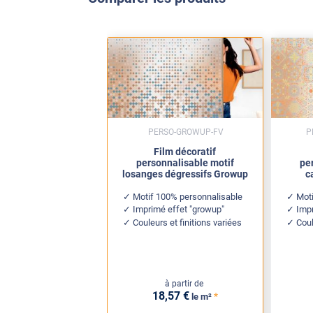
PERSO-GROWUP-FV
P
Film décoratif
personnalisable motif
pe
losanges dégressifs Growup
c
Motif 100% personnalisable
Mot
Imprimé effet "growup"
Impr
Couleurs et finitions variées
Coul
à partir de
18
,57
€
*
le m²