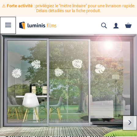
⚠️
Forte activité
: privilégiez le "mètre linéaire" pour une livraison rapide.
Délais détaillés sur la fiche produit.
Stickers pour vitre motif feuilles