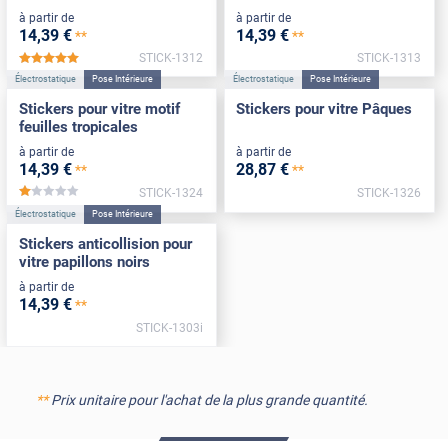
à partir de
à partir de
14
,39
€
14
,39
€
**
**
STICK-1312
STICK-1313
*****
Électrostatique
Pose Intérieure
Électrostatique
Pose Intérieure
Stickers pour vitre motif
Stickers pour vitre Pâques
feuilles tropicales
à partir de
à partir de
14
,39
€
28
,87
€
**
**
STICK-1324
STICK-1326
*****
Électrostatique
Pose Intérieure
Stickers anticollision pour
vitre papillons noirs
à partir de
14
,39
€
**
STICK-1303i
**
Prix unitaire pour l'achat de la plus grande quantité.