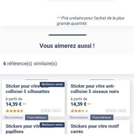
**
Prix unitaire pour l'achat de la plus
grande quantité.
Vous aimerez aussi !
6
référence(s) similaire(s)
Électrostatique
Pose Intérieure
Électrostatique
Pose Intérieure
Meilleure vente
Sticker pour vitre anti-
Sticker pour vitre anti-
collision 5 silhouettes
collision 5 oiseaux noirs
à partir de
à partir de
14
,39
€
14
,39
€
**
**
STICK-1301i
STICK-1302i
*****
*****
Électrostatique
Pose Intérieure
Électrostatique
Pose Intérieure
Meilleure vente
Stickers pour vitre motif
Stickers pour vitre motif
papillons
carrés