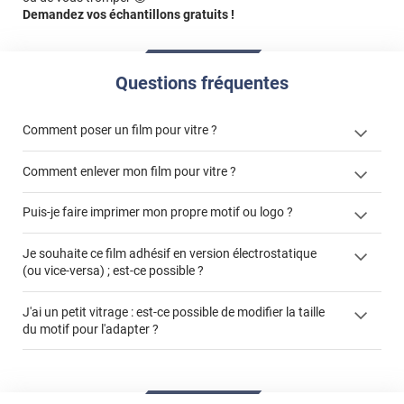
Demandez vos échantillons gratuits !
Questions fréquentes
Comment poser un film pour vitre ?
Comment enlever mon film pour vitre ?
Puis-je faire imprimer mon propre motif ou logo ?
enlever un film adhésif pour vitre
films à
Je souhaite ce film adhésif en version électrostatique
cet article
enlever et stocker
personnaliser
(ou vice-versa) ; est-ce possible ?
cet
votre film électrostatique pour vitre
article
faire un devis
J'ai un petit vitrage : est-ce possible de modifier la taille
du motif pour l'adapter ?
demander un devis de pose
impression personnalisée
film à personnaliser