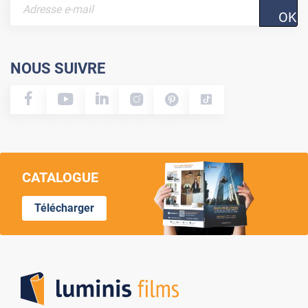
OK
NOUS SUIVRE
CATALOGUE
Télécharger
Lumi