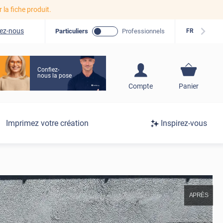
r la fiche produit.
ez-nous
Particuliers
Professionnels
FR
Confiez-
nous la pose
S'inscrire / Se
Compte
Panier
connecter
Connexion
Imprimez votre création
Inspirez-vous
/
Inscription
APRÈS