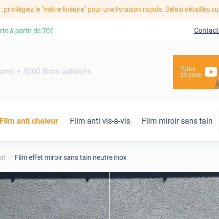
: privilégiez le "mètre linéaire" pour une livraison rapide. Délais détaillés su
Contact
rte à partir de
70€
Tutos
de pose
Film anti chaleur
Film anti vis-à-vis
Film miroir sans tain
oir
Film effet miroir sans tain neutre inox