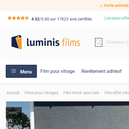
⚠️
Forte activité
Livraison offe
*****
4.52
/5.00 sur
17623
avis certifiés
Film pour vitrage
Revêtement adhésif
Menu
Accueil
Films pour vitrages
Film miroir sans tain
Film effet mir
AVANT