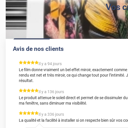
Vos c
Avis de nos clients
*****
Il y a 94 jours
Le film donne vraiment un bel effet miroir, exactement comme je l
rendu est net et très miroir, ce qui change tout pour l’intimité. J
résultat.
*****
Il y a 136 jours
Le produit attenue le soleil direct et permet de se dissimuler 
ma fenêtre, sans diminuer ma visibilité.
*****
Il y a 336 jours
La qualité et la facilité à installer si on respecte bien sûr vos c