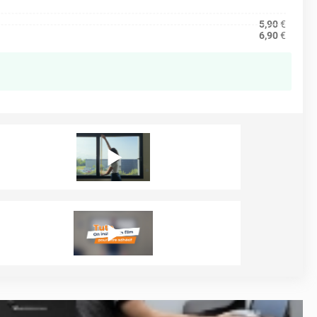
5,90
€
6,90
€