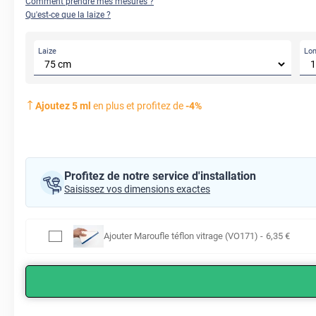
Comment prendre mes mesures ?
Qu'est-ce que la laize ?
Laize
Lo
Ajoutez
5
ml
en plus et profitez de
-
4
%
Profitez de notre service d'installation
Saisissez vos dimensions exactes
Ajouter
Maroufle téflon vitrage (VO171)
-
6
,35
€