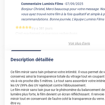
Commentaire Luminis Films
-
07/09/2025
Bonjour Christel, Merci beaucoup pour votre message. 
vous ayez trouvé notre film à la fois qualitatif et simple à
recommandations. Bonne journée, L’équipe Luminis Films
*****
Il y a 381 jours
C’est exactement ce que nous recherchons
Voir plus d'avis
Commentaire Luminis Films
-
24/07/2025
Bonjour Christel, Quel bonheur de lire votre message ! Tr
l’on cherche, c’est l’idéal, et nous sommes heureux d’avoir
Description détaillée
besoins. Bonne journée, L'équipe Luminis Films
*****
Il y a 2165 jours
Ce film miroir sans tain préserve votre intimité. Il vous permet de 
Sur votre conseil.................................................
conservez ainsi la transparence totale du vitrage tout en coupant 
vis-à-vis proche dès 5 mètres. Le tout sans assombrir votre intérie
*****
Il y a 2256 jours
les UV (99% des UV rejetés)et contre l'éblouissement.
Très bon produit pour sortir
Le film miroir sans tain joue sur le phénomène du balancement de l
lumière plus forte, le film devient un écran réfléchissant. Il renvo
*****
Il y a 2642 jours
miroir tout en conservant de l'autre coté la transparence du verre.
trés facile à poser / excellent effet / effet obscurcissement faib
être vu.