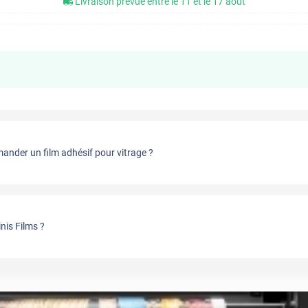
Livraison prévue entre le 11 et le 17 août
nder un film adhésif pour vitrage ?
nis Films ?