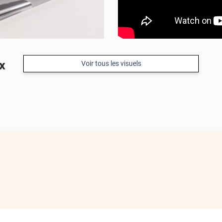
ox
Voir tous les visuels
APRÈS
APRÈS