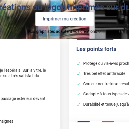
réations ou logos imprimés sur du 
Imprimer ma création
Nos graphistes adaptent vos créations ✨
Les points forts
Protège du vis-à-vis proc
’espérais. Sur la vitre, le
Très bel effet anthracite
e suis très satisfait du
Couleur neutre inox : résul
S'adapte à tous types de 
du passage extérieur devant
Durabilité et tenue jusqu'
onsignes