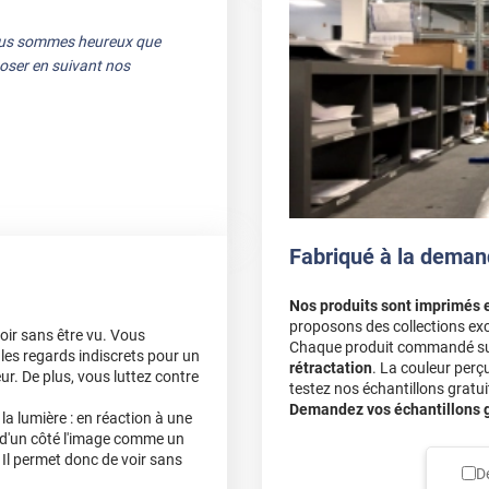
Nous sommes heureux que
 poser en suivant nos
ouver exactement ce que
 pu répondre à vos
Fabriqué à la deman
Nos produits sont imprimés 
proposons des collections exc
voir sans être vu. Vous
Chaque produit commandé sur 
les regards indiscrets pour un
rétractation
. La couleur perç
ur. De plus, vous luttez contre
testez nos échantillons gratuit
Demandez vos échantillons gr
a lumière : en réaction à une
ie d'un côté l'image comme un
 Il permet donc de voir sans
le
D