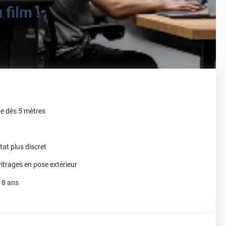
film !
he dès 5 mètres
tat plus discret
vitrages en pose extérieur
à 8 ans