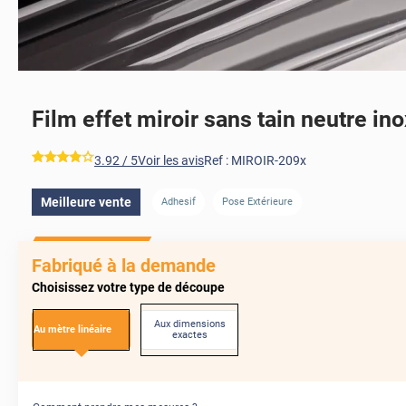
Film effet miroir sans tain neutre in
AVANT
*****
3.92
/ 5
Voir les avis
Ref :
MIROIR-209x
Meilleure vente
Adhesif
Pose Extérieure
AVANT
Fabriqué à la demande
Choisissez votre type de découpe
Aux dimensions
Au mètre linéaire
exactes