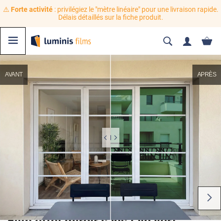
⚠️
Forte activité
: privilégiez le "mètre linéaire" pour une livraison rapide.
Délais détaillés sur la fiche produit.
AVANT
APRÈS
Film effet miroir sans tain vert