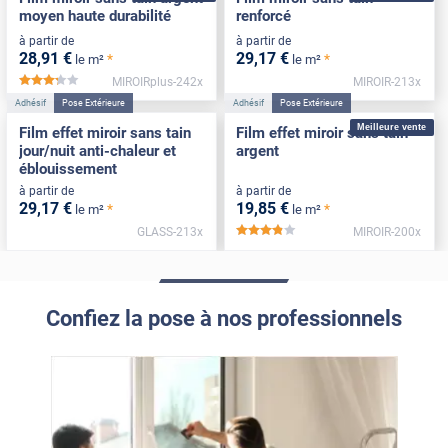
moyen haute durabilité
renforcé
à partir de
à partir de
28
,91
€
29
,17
€
*
*
le m²
le m²
MIROIRplus-242x
MIROIR-213x
*****
Adhésif
Pose Extérieure
Adhésif
Pose Extérieure
Meilleure vente
Film effet miroir sans tain
Film effet miroir sans tain
jour/nuit anti-chaleur et
argent
éblouissement
à partir de
à partir de
29
,17
€
19
,85
€
*
*
le m²
le m²
GLASS-213x
MIROIR-200x
*****
Confiez la pose à nos professionnels