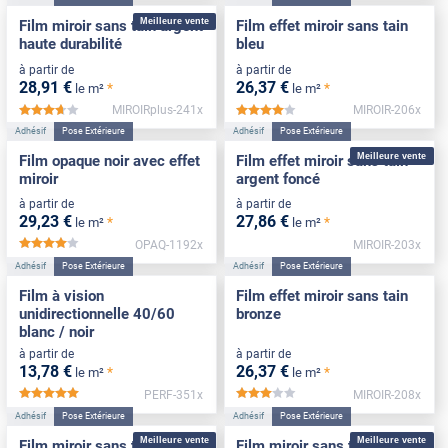
Meilleure vente
Film miroir sans tain argent
Film effet miroir sans tain
haute durabilité
bleu
à partir de
à partir de
28
,91
€
26
,37
€
*
*
le m²
le m²
MIROIRplus-241x
MIROIR-206x
*****
*****
Adhésif
Pose Extérieure
Adhésif
Pose Extérieure
Meilleure vente
Film opaque noir avec effet
Film effet miroir sans tain
miroir
argent foncé
à partir de
à partir de
29
,23
€
27
,86
€
*
*
le m²
le m²
OPAQ-1192x
MIROIR-203x
*****
Adhésif
Pose Extérieure
Adhésif
Pose Extérieure
Film à vision
Film effet miroir sans tain
unidirectionnelle 40/60
bronze
blanc / noir
à partir de
à partir de
13
,78
€
26
,37
€
*
*
le m²
le m²
PERF-351x
MIROIR-208x
*****
*****
Adhésif
Pose Extérieure
Adhésif
Pose Extérieure
Meilleure vente
Meilleure vente
Film miroir sans tain argent
Film miroir sans tain