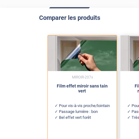
Comparer les produits
MIROIR-207x
Film effet miroir sans tain
Fi
vert
Pour vis-à-vis proche/lointain
Pour
Passage lumière : bon
Pas
Bel effet vert forêt
Très