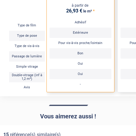
à partir de
26
,93
€
*
le m²
Adhésif
Type de film
Extérieure
Type de pose
Pour vis-à-vis proche/lointain
Pour
Type de vis-à-vis
Bon
Passage de lumière
Oui
Simple vitrage
Oui
Double-vitrage (inf à
1,2 m²)
-
Avis
Vous aimerez aussi !
15
référence(s) similaire(s)