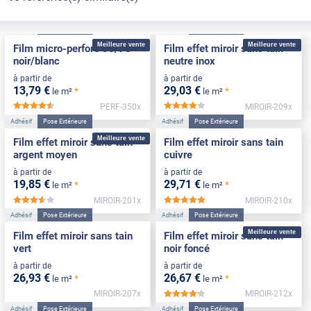
Adhésif
Pose Extérieure
Adhésif
Pose Extérieure
Meilleure vente
Meilleure vente
Film micro-perforé 30/70
Film effet miroir sans tain
noir/blanc
neutre inox
à partir de
à partir de
13
,79
€
29
,03
€
*
*
le m²
le m²
PERF-350x
MIROIR-209x
*****
*****
Adhésif
Pose Extérieure
Adhésif
Pose Extérieure
Meilleure vente
Film effet miroir sans tain
Film effet miroir sans tain
argent moyen
cuivre
à partir de
à partir de
19
,85
€
29
,71
€
*
*
le m²
le m²
MIROIR-201x
MIROIR-210x
*****
*****
Adhésif
Pose Extérieure
Adhésif
Pose Extérieure
Meilleure vente
Film effet miroir sans tain
Film effet miroir sans tain
vert
noir foncé
à partir de
à partir de
26
,93
€
26
,67
€
*
*
le m²
le m²
MIROIR-207x
MIROIR-212x
*****
Adhésif
Pose Extérieure
Adhésif
Pose Extérieure