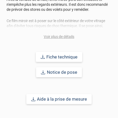
n'empêche plus les regards extérieurs. Il est donc recommandé
de prévoir des stores ou des volets pour y remédier.
Ce film miroir est à poser sur le côté extérieur de votre vitrage
afin d'éviter tous risques de choc thermique. Il se pose ainsi,
aussi bien sur un simple vitrage que sur un double vitrage de
plus d'1,2m². En cas de doute, n'hésitez pas à consulter la fiche
Voir plus de détails
technique ou à nous contacter directement. Ce type de film
dispose d'un côté argenté et d'un côté coloré.
Fiche technique
Ref. : MIROIR207x
Notice de pose
Aide à la prise de mesure