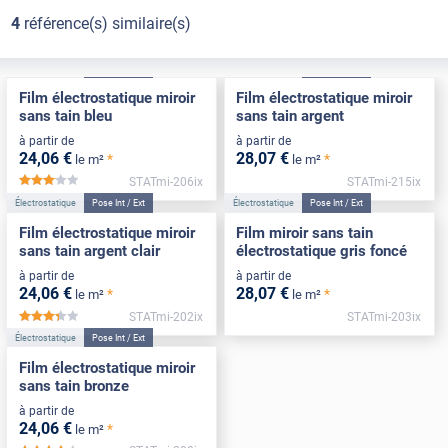
4
référence(s) similaire(s)
Électrostatique
Pose Int / Ext
Électrostatique
Pose Int / Ext
Film électrostatique miroir
Film électrostatique miroir
sans tain bleu
sans tain argent
à partir de
à partir de
24
,06
€
28
,07
€
*
*
le m²
le m²
STATmi-206ix
STATmi-215ix
*****
Électrostatique
Pose Int / Ext
Électrostatique
Pose Int / Ext
Film électrostatique miroir
Film miroir sans tain
sans tain argent clair
électrostatique gris foncé
à partir de
à partir de
24
,06
€
28
,07
€
*
*
le m²
le m²
STATmi-202ix
STATmi-203ix
*****
Électrostatique
Pose Int / Ext
Film électrostatique miroir
sans tain bronze
à partir de
24
,06
€
*
le m²