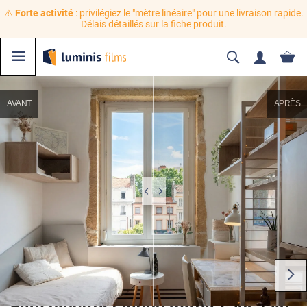
⚠️
Forte activité
: privilégiez le "mètre linéaire" pour une livraison rapide.
Délais détaillés sur la fiche produit.
AVANT
APRÈS
Film électrostatique miroir sans tain