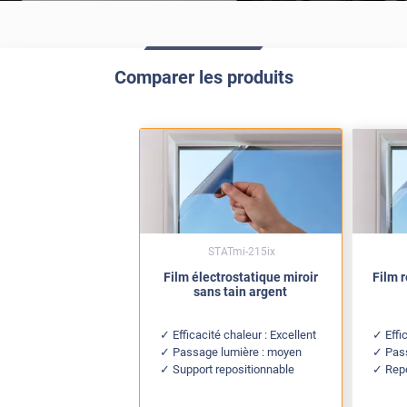
Comparer les produits
STATmi-215ix
Film électrostatique miroir
Film 
sans tain argent
Efficacité chaleur : Excellent
Effi
Passage lumière : moyen
Pas
Support repositionnable
Rep