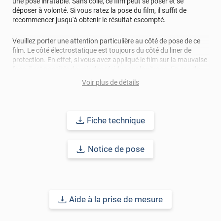
une pose inratable. Sans colle, ce film peut se poser et se
déposer à volonté. Si vous ratez la pose du film, il suffit de
recommencer jusqu'à obtenir le résultat escompté.
Veuillez porter une attention particulière au côté de pose de ce
film. Le côté électrostatique est toujours du côté du liner de
protection. En effet, si vous avez appliqué le film sur la mauvaise
face, il est possible de voir des résidus sur le vitrage. En cas de
doute, n'hésitez pas à nous contacter.
Voir plus de détails
Ce film peut se poser en intérieur ou bien en extérieur.
Fiche technique
Durabilité intérieure : 2 ans.
Durabilité extérieure : 1 an.
Notice de pose
Ce produit est en
stock limité
Ref. produit :
STATmi215ix
Aide à la prise de mesure