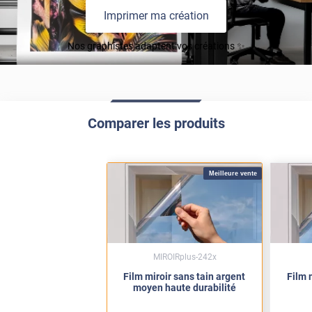
Imprimer ma création
Nos graphistes adaptent vos créations ✨
Comparer les produits
Meilleure vente
MIROIRplus-242x
Film miroir sans tain argent
Film 
moyen haute durabilité