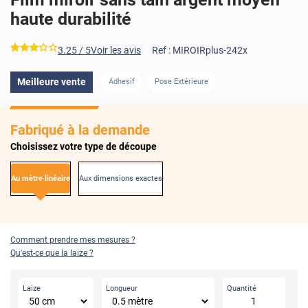
haute durabilité
*****
3.25
/ 5
Voir les avis
Ref :
MIROIRplus-242x
AVANT
APRÈS
Meilleure vente
Adhesif
Pose Extérieure
Fabriqué à la demande
Choisissez votre type de découpe
Au mètre linéaire
Aux dimensions exactes
Comment prendre mes mesures ?
Qu'est-ce que la laize ?
Laize
Longueur
Quantité