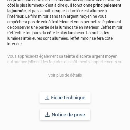
web. Cordialement, L'équipe Luminis Films
côté le plus lumineux c'est à dire qu'il fonctionne
principalement
la journée
, et pas la nuit lorsque la lumière est allumée à
l'intérieur. Le film miroir sans tain argent moyen ne vous
empêchera pas de voir à l'extérieur et vous permettra également
de conserver une partie de la luminosité en intérieur. L'effet miroir
s'effectue toujours du côté le plus lumineux. La nuit, si les
lumières intérieures sont allumées, l'effet miroir se fera côté
intérieur.
Vous apprécierez également sa
teinte discrète argent moyen
qui nuance joliment les façades des bâtiments, appartements ou
maisons !
Voir plus de détails
Ce film miroir est à poser sur le côté extérieur de votre vitrage
afin d'éviter tous risques de choc thermique. Il se pose ainsi,
aussi bien sur un simple vitrage que sur un double vitrage de
plus d'1,2m². En cas de doute, n'hésitez pas à consulter la fiche
Fiche technique
technique ou à nous contacter directement.
Notice de pose
Durabilité : 10 à 15 ans pour une application verticale en Europe
Centrale