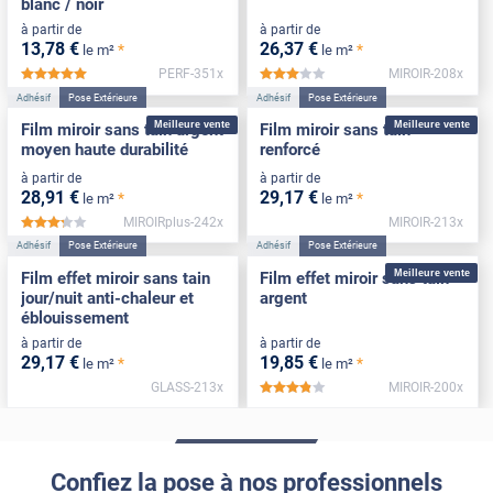
blanc / noir
à partir de
à partir de
13
,78
€
26
,37
€
*
*
le m²
le m²
PERF-351x
MIROIR-208x
*****
*****
Adhésif
Pose Extérieure
Adhésif
Pose Extérieure
Meilleure vente
Meilleure vente
Film miroir sans tain argent
Film miroir sans tain
moyen haute durabilité
renforcé
à partir de
à partir de
28
,91
€
29
,17
€
*
*
le m²
le m²
MIROIRplus-242x
MIROIR-213x
*****
Adhésif
Pose Extérieure
Adhésif
Pose Extérieure
Meilleure vente
Film effet miroir sans tain
Film effet miroir sans tain
jour/nuit anti-chaleur et
argent
éblouissement
à partir de
à partir de
29
,17
€
19
,85
€
*
*
le m²
le m²
GLASS-213x
MIROIR-200x
*****
Confiez la pose à nos professionnels