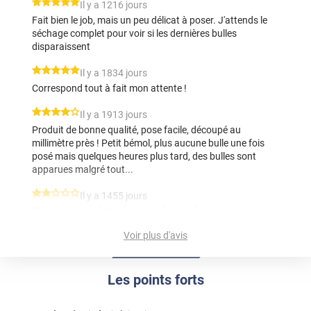
*****
Il y a 1216 jours
Fait bien le job, mais un peu délicat à poser. J'attends le
séchage complet pour voir si les dernières bulles
disparaissent
*****
Il y a 1834 jours
Correspond tout à fait mon attente !
*****
Il y a 1913 jours
Produit de bonne qualité, pose facile, découpé au
millimètre près ! Petit bémol, plus aucune bulle une fois
posé mais quelques heures plus tard, des bulles sont
apparues malgré tout...
*****
Il y a 1455 jours
Bonjour Le produit est arrivé très rapidement.
Malheureusement la vidéo aidant à la pose est
Voir plus d'avis
trompeuse. En effet, sur celle ci est indiquée de retirer un
liner et une pellicule de protection. Or il n'y a qu'une seule
protection. Cette étape m'a fait détruire mon film... Un
Les points forts
geste commercial aurait été le bienvenu.
*****
Il y a 1485 jours