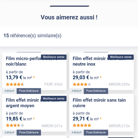
Vous aimerez aussi !
15
référence(s) similaire(s)
Adhésif
Pose Extérieure
Adhésif
Pose Extérieure
Meilleure vente
Meilleure vente
Film micro-perforé 30/70
Film effet miroir sans tain
noir/blanc
neutre inox
à partir de
à partir de
13
,79
€
29
,03
€
*
*
le m²
le m²
PERF-350x
MIROIR-209x
*****
*****
Adhésif
Pose Extérieure
Adhésif
Pose Extérieure
Meilleure vente
Film effet miroir sans tain
Film effet miroir sans tain
argent moyen
cuivre
à partir de
à partir de
19
,85
€
29
,71
€
*
*
le m²
le m²
MIROIR-201x
MIROIR-210x
*****
*****
Adhésif
Pose Extérieure
Adhésif
Pose Extérieure