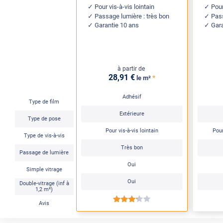
Pour vis-à-vis lointain
Pour
Passage lumière : très bon
Pas
Garantie 10 ans
Gar
à partir de
28
,91
€
*
le m²
Adhésif
Type de film
Extérieure
Type de pose
Pour vis-à-vis lointain
Pour
Type de vis-à-vis
Très bon
Passage de lumière
Oui
Simple vitrage
Oui
Double-vitrage (inf à
1,2 m²)
*****
Avis