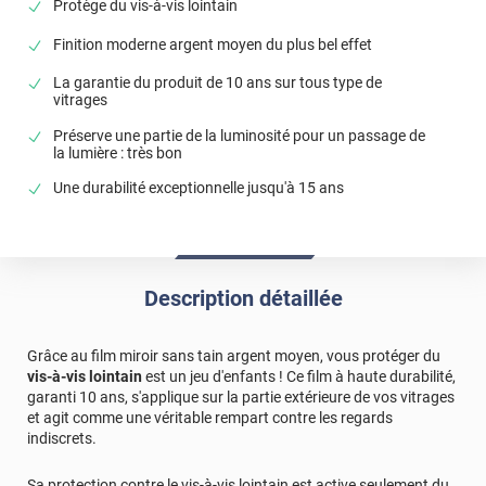
Protège du vis-à-vis lointain
Film à remplacer svp par vos soins
Finition moderne argent moyen du plus bel effet
*****
Il y a 971 jours
Toujours pas livré En attente d'un SMS depuis une
La garantie du produit de 10 ans sur tous type de
semaine environ.
vitrages
Préserve une partie de la luminosité pour un passage de
Commentaire Luminis Films
-
13/12/2023
la lumière : très bon
Bonjour, Selon votre suivi de colis, celui-ci est
Une durabilité exceptionnelle jusqu'à 15 ans
actuellement en livraison donc il devrait être livré ce
jour au point relais que vous avez sélectionné.
Cordialement, l'Equipe Luminis Films
*****
Il y a 1041 jours
Description détaillée
Mauvaise qualité du produit
Commentaire Luminis Films
-
04/10/2023
Grâce au film miroir sans tain argent moyen, vous protéger du
Bonjour, Le film que vous avez choisi est la meilleure
vis-à-vis lointain
est un jeu d'enfants ! Ce film à haute durabilité,
garanti 10 ans, s'applique sur la partie extérieure de vos vitrages
gamme avec une durabilité de plus 10 ans en pose
et agit comme une véritable rempart contre les regards
extérieure. Pouvez-vous nous expliquer pourquoi
indiscrets.
vous affirmer le contraire ? N'hésitez pas à nous
envoyer cela via le formulaire de contact sur notre site
Sa protection contre le vis-à-vis lointain est active seulement du