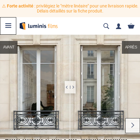
⚠️
Forte activité
: privilégiez le "mètre linéaire" pour une livraison rapide.
Délais détaillés sur la fiche produit.
AVANT
APRÈS
Film miroir sans tain argent moyen