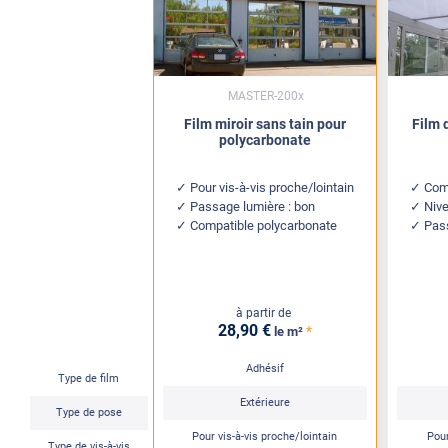
MASTER-200x
Film miroir sans tain pour
Film 
polycarbonate
Pour vis-à-vis proche/lointain
Com
Passage lumière : bon
Nive
Compatible polycarbonate
Pas
à partir de
28
,90
€
*
le m²
Adhésif
Type de film
Extérieure
Type de pose
Pour vis-à-vis proche/lointain
Pour
Type de vis-à-vis