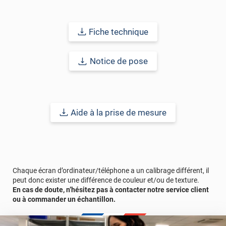
Nous vous conseillons de tester ce produit grâce à un
échantillon pour tester l'adhérence du film sur votre vitrage de
Fiche technique
synthèse. En effet, certains traitements (notamment à base de
silicone) peuvent empêcher la polymérisation de l'adhésif avec le
vitrage. Veillez à appliquer une forte pression lors du marouflage
Notice de pose
du film pour activer le colle. Sans marouflage fort, des tunnels et
des bulles peuvent apparaître après la pose.
Pour une bonne application du film, il est obligatoire de faire un
scellement périphérique.
Aide à la prise de mesure
Durabilité
: 8 ans pour une application verticale en Europe
Centrale, en intérieur et 3 ans pour une application verticale en
Europe Centrale, en extérieur.
Remarques importantes
: Pour un meilleur aperçu des films
Chaque écran d’ordinateur/téléphone a un calibrage différent, il
n’hésitez pas à nous contacter pour une demande d’échantillon
peut donc exister une différence de couleur et/ou de texture.
gratuit.
En cas de doute, n’hésitez pas à contacter notre service client
La surface à coller doit être exempte de poussière, de graisse ou
ou à commander un échantillon.
de tout autre contaminant.
Référence produit :
MASTER200x