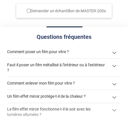
Demander un échantillon de
MASTER-200x
Questions fréquentes
Comment poser un film pour vitre ?
Faut-il poser un film métallisé à l'intérieur ou à l'extérieur
?
côté extérieur
Comment enlever mon film pour vitre ?
cet article
Un film effet miroir protège-t-il de la chaleur ?
cet
article
enlever un film adhésif pour vitre
Le film effet miroir fonctionne-t-il le soir avec les
enlever et stocker
lumières allumées ?
demander un devis de pose
votre film électrostatique pour vitre
La luminosité d'une pièce est-elle impactée par un film