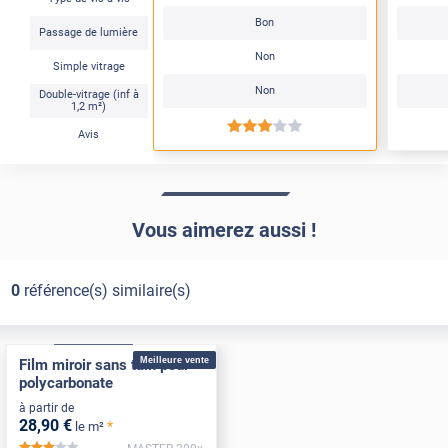
Bon
Passage de lumière
Non
Simple vitrage
Non
Double-vitrage (inf à
1,2 m²)
*****
Avis
Vous aimerez aussi !
0
référence(s) similaire(s)
Adhésif
Pose Extérieure
Meilleure vente
Film miroir sans tain pour
polycarbonate
à partir de
28
,90
€
*
le m²