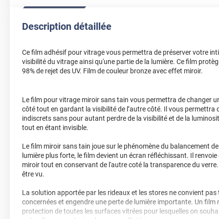
Description détaillée
Ce film adhésif pour vitrage vous permettra de préserver votre int
visibilité du vitrage ainsi qu'une partie de la lumière. Ce film protè
98% de rejet des UV. Film de couleur bronze avec effet miroir.
Le film pour vitrage miroir sans tain vous permettra de changer un
côté tout en gardant la visibilité de l’autre côté. Il vous permettr
indiscrets sans pour autant perdre de la visibilité et de la lumino
tout en étant invisible.
Le film miroir sans tain joue sur le phénomène du balancement de l
lumière plus forte, le film devient un écran réfléchissant. Il renvo
miroir tout en conservant de l'autre coté la transparence du verre.
être vu.
La solution apportée par les rideaux et les stores ne convient pas
concernées et engendre une perte de lumière importante. Un film m
protection de toutes les surfaces vitrées pour lesquelles on souha