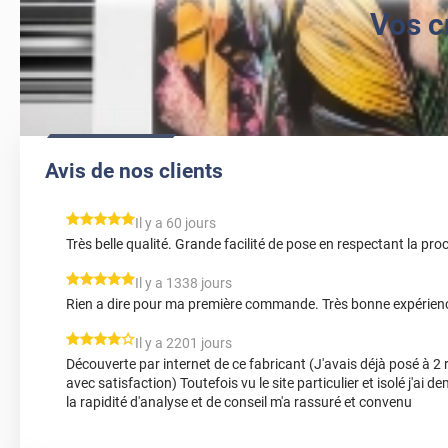
Vos c
Avis de nos clients
*****
Il y a 60 jours
Très belle qualité. Grande facilité de pose en respectant la pro
*****
Il y a 1338 jours
Rien a dire pour ma première commande. Très bonne expérien
*****
Il y a 2201 jours
Découverte par internet de ce fabricant (J'avais déjà posé à 2 r
avec satisfaction) Toutefois vu le site particulier et isolé j'ai 
la rapidité d'analyse et de conseil m'a rassuré et convenu