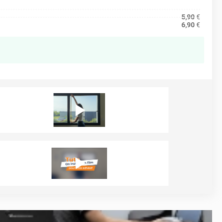
5,90
€
6,90
€