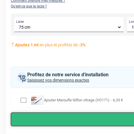
Comment prendre mes mesures ?
Qu'est-ce que la laize ?
Laize
Lo
Ajoutez
1
ml
en plus et profitez de
-
3
%
Profitez de notre service d'installation
Saisissez vos dimensions exactes
Ajouter
Maroufle téflon vitrage (VO171)
-
6
,35
€