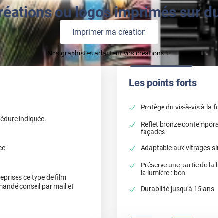
réations ou logos imprimés sur du 
Imprimer ma création
Nos graphistes adaptent vos créations ✨
Les points forts
Protège du vis-à-vis à la f
cédure indiquée.
Reflet bronze contempora
façades
Adaptable aux vitrages si
ce
Préserve une partie de la
la lumière : bon
eprises ce type de film
demandé conseil par mail et
Durabilité jusqu'à 15 ans