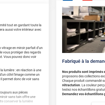
imité tout en gardant toute la
gera aussi votre intérieur avec
 vitrage en miroir parfait d’un
a de vous protéger des regards
sité. Vous pouvez donc voir
Fabriqué à la deman
a lumière : en réaction à une
Nos produits sont imprimés 
ie d'un côté l'image comme un
proposons des collections exc
 Il permet donc de voir sans
Chaque produit commandé sur 
rétractation
. La couleur perç
testez nos échantillons gratuit
 toujours aux pièces
Demandez vos échantillons gr
iroir sans tain offre une
ite conserver la lumière