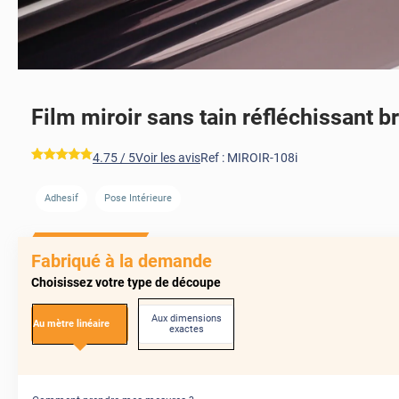
Film miroir sans tain réfléchissant b
AVANT
*****
4.75
/ 5
Voir les avis
Ref :
MIROIR-108i
Adhesif
Pose Intérieure
AVANT
Fabriqué à la demande
Choisissez votre type de découpe
Aux dimensions
Au mètre linéaire
exactes