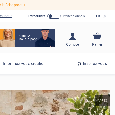
r la fiche produit.
ez-nous
Particuliers
Professionnels
FR
Confiez-
nous la pose
S'inscrire / Se
Compte
Panier
connecter
Connexion
Imprimez votre création
Inspirez-vous
/
Inscription
APRÈS