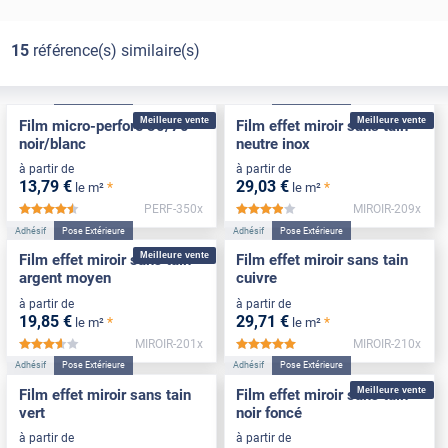
15
référence(s) similaire(s)
Adhésif
Pose Extérieure
Adhésif
Pose Extérieure
Meilleure vente
Meilleure vente
Film micro-perforé 30/70
Film effet miroir sans tain
noir/blanc
neutre inox
à partir de
à partir de
13
,79
€
29
,03
€
*
*
le m²
le m²
PERF-350x
MIROIR-209x
*****
*****
Adhésif
Pose Extérieure
Adhésif
Pose Extérieure
Meilleure vente
Film effet miroir sans tain
Film effet miroir sans tain
argent moyen
cuivre
à partir de
à partir de
19
,85
€
29
,71
€
*
*
le m²
le m²
MIROIR-201x
MIROIR-210x
*****
*****
Adhésif
Pose Extérieure
Adhésif
Pose Extérieure
Meilleure vente
Film effet miroir sans tain
Film effet miroir sans tain
vert
noir foncé
à partir de
à partir de