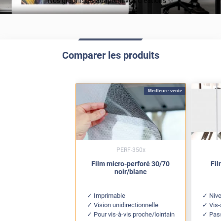
Nos graphistes adaptent vos créations ✨
Comparer les produits
Meilleure vente
PERF-350x
Film micro-perforé 30/70
Fil
noir/blanc
Imprimable
Nive
Vision unidirectionnelle
Vis-
Pour vis-à-vis proche/lointain
Pass