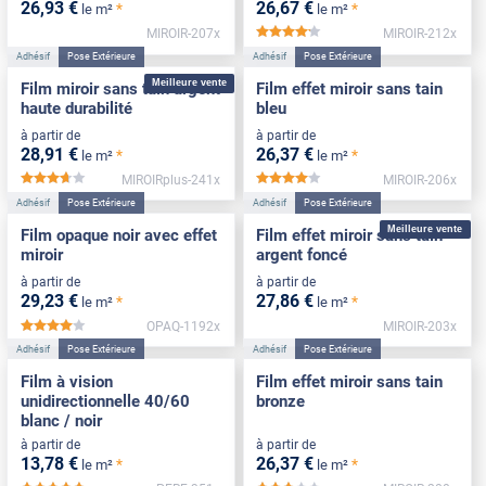
26
,93
€
26
,67
€
*
*
le m²
le m²
MIROIR-207x
MIROIR-212x
*****
Adhésif
Pose Extérieure
Adhésif
Pose Extérieure
Meilleure vente
Film miroir sans tain argent
Film effet miroir sans tain
haute durabilité
bleu
à partir de
à partir de
28
,91
€
26
,37
€
*
*
le m²
le m²
MIROIRplus-241x
MIROIR-206x
*****
*****
Adhésif
Pose Extérieure
Adhésif
Pose Extérieure
Meilleure vente
Film opaque noir avec effet
Film effet miroir sans tain
miroir
argent foncé
à partir de
à partir de
29
,23
€
27
,86
€
*
*
le m²
le m²
OPAQ-1192x
MIROIR-203x
*****
Adhésif
Pose Extérieure
Adhésif
Pose Extérieure
Film à vision
Film effet miroir sans tain
unidirectionnelle 40/60
bronze
blanc / noir
à partir de
à partir de
13
,78
€
26
,37
€
*
*
le m²
le m²