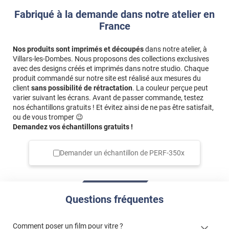
Fabriqué à la demande dans notre atelier en
*****
Il y a 2313 jours
France
Super produit je recommande si vous voulez préserver
votre intimité.
Nos produits sont imprimés et découpés
dans notre atelier, à
*****
Il y a 2334 jours
Villars-les-Dombes. Nous proposons des collections exclusives
Très bon produit et utilisation super très bon résultat
avec des designs créés et imprimés dans notre studio. Chaque
produit commandé sur notre site est réalisé aux mesures du
*****
Il y a 2341 jours
client
sans possibilité de rétractation
. La couleur perçue peut
Film Conforme à mes attentes
varier suivant les écrans. Avant de passer commande, testez
nos échantillons gratuits ! Et évitez ainsi de ne pas être satisfait,
*****
Il y a 2521 jours
ou de vous tromper 😉
Produit au top pour la pose facile
Demandez vos échantillons gratuits !
*****
Il y a 2557 jours
Demander un échantillon de
PERF-350x
Produit conforme à mes attentes et pose facile
Questions fréquentes
Comment poser un film pour vitre ?