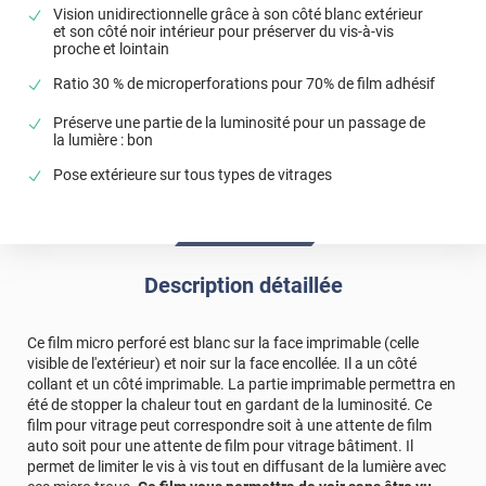
le matériau du film est un peu souple, ce qui le rend facile
Vision unidirectionnelle grâce à son côté blanc extérieur
à découper et à poser. Le résultat (de jour) est bluffant :
et son côté noir intérieur pour préserver du vis-à-vis
on voit très bien de l'intérieur (noir), et très peu de
proche et lointain
l'extérieur (blanc). C'est juste dommage que ce film doive
Ratio 30 % de microperforations pour 70% de film adhésif
être posé côté extérieur fenêtre.
Préserve une partie de la luminosité pour un passage de
*****
Il y a 1765 jours
la lumière : bon
le produit s applique relativement facilement à bonne
température.j ai mis au final mon camion au soleil.l
Pose extérieure sur tous types de vitrages
application était plus facile et le séchage et la prise
instantanée
*****
Il y a 1765 jours
esthétique.mon camion est blanc.le film est blanc
Description détaillée
*****
Il y a 1886 jours
Ce film micro perforé est blanc sur la face imprimable (celle
Impeccable il rempli bien son rôle
visible de l'extérieur) et noir sur la face encollée. Il a un côté
collant et un côté imprimable. La partie imprimable permettra en
*****
Il y a 1893 jours
été de stopper la chaleur tout en gardant de la luminosité. Ce
Très bon produit... Il ne faut pas être presser de le
film pour vitrage peut correspondre soit à une attente de film
recevoir.....
auto soit pour une attente de film pour vitrage bâtiment. Il
permet de limiter le vis à vis tout en diffusant de la lumière avec
*****
Il y a 1895 jours