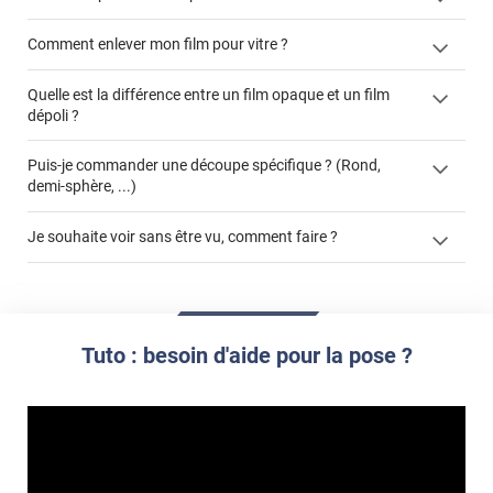
Comment enlever mon film pour vitre ?
Quelle est la différence entre un film opaque et un film
dépoli ?
enlever un film adhésif pour vitre
cet article
film dépoli
enlever et stocker
Puis-je commander une découpe spécifique ? (Rond,
cet
votre film électrostatique pour vitre
demi-sphère, ...)
article
film opaque
formulaire de
Je souhaite voir sans être vu, comment faire ?
devis
demander un devis de pose
La référence produit concernée
films effet miroir
Le type de vitrage
Les dimensions du vitrage
Si vous avez besoin d'un service de pose ou pas
Tuto : besoin d'aide pour la pose ?