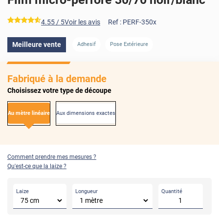
*****
4.55
/ 5
Voir les avis
Ref :
PERF-350x
Meilleure vente
Adhesif
Pose Extérieure
Fabriqué à la demande
Choisissez votre type de découpe
Au mètre linéaire
Aux dimensions exactes
Comment prendre mes mesures ?
Qu'est-ce que la laize ?
Laize
Longueur
Quantité