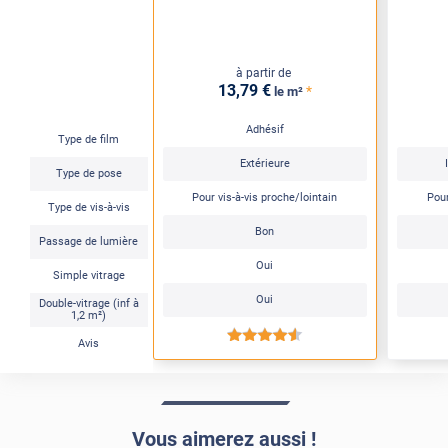
à partir de
13
,79
€
*
le m²
Adhésif
Type de film
Extérieure
Type de pose
Pour vis-à-vis proche/lointain
Pour
Type de vis-à-vis
Bon
Passage de lumière
Oui
Simple vitrage
Oui
Double-vitrage (inf à
1,2 m²)
*****
Avis
Vous aimerez aussi !