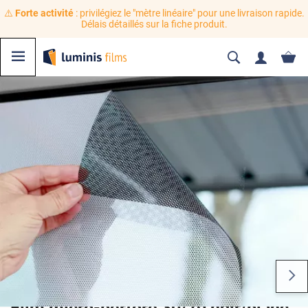
⚠️
Forte activité
: privilégiez le "mètre linéaire" pour une livraison rapide.
Délais détaillés sur la fiche produit.
Film micro-perforé 30/70 noir/blanc