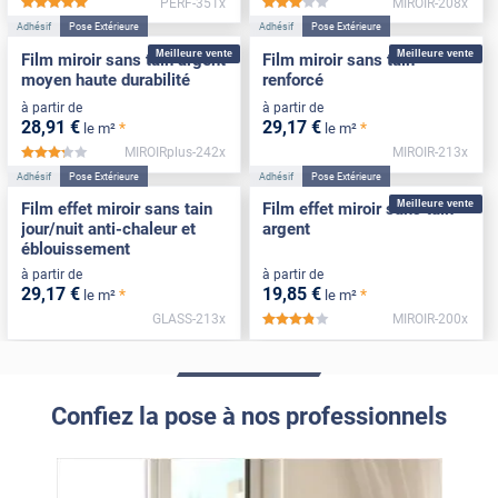
PERF-351x
MIROIR-208x
*****
*****
Adhésif
Pose Extérieure
Adhésif
Pose Extérieure
Meilleure vente
Meilleure vente
Film miroir sans tain argent
Film miroir sans tain
moyen haute durabilité
renforcé
à partir de
à partir de
28
,91
€
29
,17
€
*
*
le m²
le m²
MIROIRplus-242x
MIROIR-213x
*****
Adhésif
Pose Extérieure
Adhésif
Pose Extérieure
Meilleure vente
Film effet miroir sans tain
Film effet miroir sans tain
jour/nuit anti-chaleur et
argent
éblouissement
à partir de
à partir de
29
,17
€
19
,85
€
*
*
le m²
le m²
GLASS-213x
MIROIR-200x
*****
Confiez la pose à nos professionnels