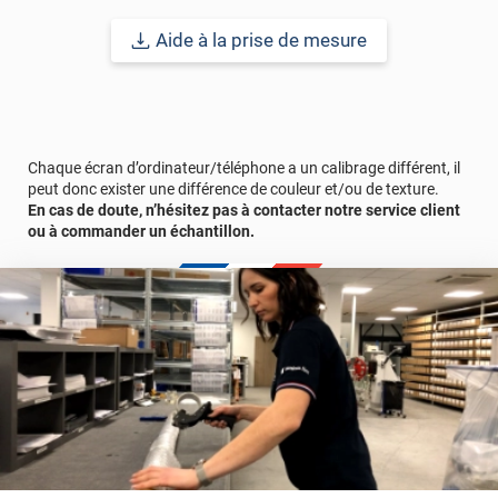
*****
Il y a 2231 jours
Aide à la prise de mesure
produit de bonne qualité et conforme
*****
Il y a 2240 jours
Très bon produit. Très bonne qualité
*****
Il y a 2243 jours
Chaque écran d’ordinateur/téléphone a un calibrage différent, il
Rendu excellent La pièce reste lumineuse et aucune
peut donc exister une différence de couleur et/ou de texture.
visibilité de l’extérieur
En cas de doute, n’hésitez pas à contacter notre service client
ou à commander un échantillon.
*****
Il y a 2268 jours
Pour le soleil j ai mis deux bande de chaque côté de ma
pergola ravi du resultat
*****
Il y a 2272 jours
RAS RAS RAS RAS RAS RAS RAS RAS RAS
*****
Il y a 2291 jours
produit de bonne qualité.......
*****
Il y a 2294 jours
Beau rendu. Installation facile. A voir sur la durée.