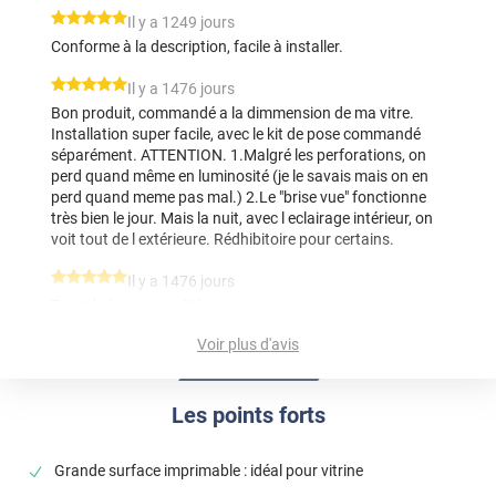
*****
Il y a 1249 jours
Conforme à la description, facile à installer.
*****
Il y a 1476 jours
Bon produit, commandé a la dimmension de ma vitre.
Installation super facile, avec le kit de pose commandé
séparément. ATTENTION. 1.Malgré les perforations, on
perd quand même en luminosité (je le savais mais on en
perd quand meme pas mal.) 2.Le "brise vue" fonctionne
très bien le jour. Mais la nuit, avec l eclairage intérieur, on
voit tout de l extérieure. Rédhibitoire pour certains.
*****
Il y a 1476 jours
Top très bonne qualité
Voir plus d'avis
*****
Il y a 1498 jours
Tout est parfait, la qualité du produit, le délai de livraison
et les prix sont dans la moyenne haute du marché. Ne
Les points forts
changer rien, et à bientôt pour une nouvelle commande.
Cordialement.
Grande surface imprimable : idéal pour vitrine
*****
Il y a 1542 jours