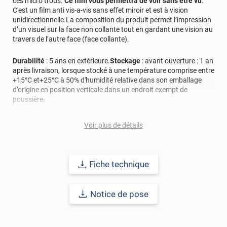
ces micro trous.
Ce film vous permettra de voir sans être vu
.
parfait pas de souci trés bon produit
C'est un film anti vis-a-vis sans effet miroir et est à vision
unidirectionnelle.La composition du produit permet l’impression
*****
Il y a 1913 jours
d’un visuel sur la face non collante tout en gardant une vision au
Très utile pour le marouflage
travers de l’autre face (face collante).
*****
Il y a 1935 jours
Durabilité
: 5 ans en extérieure.
Stockage
: avant ouverture : 1 an
produit conforme à ce que j'ai commandé, découpé aux
après livraison, lorsque stocké à une température comprise entre
bonnes dimensions, RAS!
+15°C et+25°C à 50% d'humidité relative dans son emballage
d’origine en position verticale dans un endroit exempt de
*****
Il y a 1947 jours
poussière.
assez facile à mettre en place et sert exactement nos
bedouns
Ce film adhésif micro-perforé fonctionne grâce à un équilibre de
Voir plus de détails
luminosité. La nuit, l'effet anti vis-à-vis ne fonctionnera pas.
*****
Il y a 2086 jours
BON PRODUIT RECOMMANDE BONNE EXPLICATION DE
Ce micro perforé ne peut pas être utilisé sur des issues de
POSE
secours des véhicules de transport en commun des personnes
Fiche technique
(annexe 5 du règlement R43 de Genève ou la directive
*****
Il y a 2182 jours
92/22/CEE). Il est conseillé au client de contacter les autorités
locales compétentes qui établiront la conformité du véhicule
Bonne description et facile à appliquer.
selon le règlement routier en vigueur.
Notice de pose
Ref. produit :
PERF350x
*****
Il y a 2218 jours
Arrivé vite, très bonne qualité, bon suivie du colis, parfait !