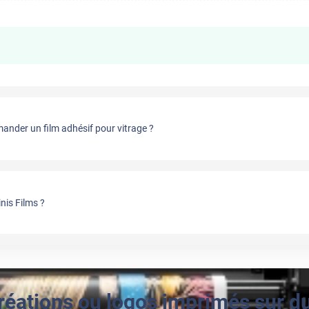
nder un film adhésif pour vitrage ?
nis Films ?
réations ou logos imprimés sur du 