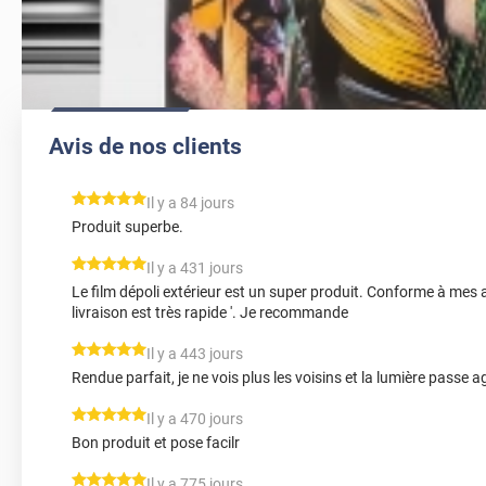
Avis de nos clients
*****
Il y a 84 jours
Produit superbe.
*****
Il y a 431 jours
Le film dépoli extérieur est un super produit. Conforme à mes a
livraison est très rapide '. Je recommande
*****
Il y a 443 jours
Rendue parfait, je ne vois plus les voisins et la lumière passe
*****
Il y a 470 jours
Bon produit et pose facilr
*****
Il y a 775 jours