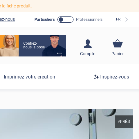
r la fiche produit.
ez-nous
Particuliers
Professionnels
FR
Confiez-
nous la pose
S'inscrire / Se
Compte
Panier
connecter
Connexion
Imprimez votre création
Inspirez-vous
/
Inscription
APRÈS