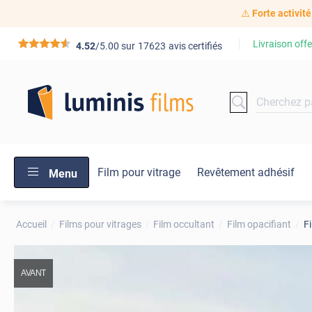
⚠️
Forte activité
Livraison offe
*****
4.52
/5.00 sur
17623
avis certifiés
Film pour vitrage
Revêtement adhésif
Menu
Accueil
Films pour vitrages
Film occultant
Film opacifiant
Fi
AVANT