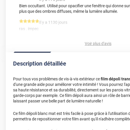
Bien occultant. Utilisé pour opacifier une fenêtre qui donne su
plus que des ombres diffuses, même la lumière allumée.
*****
Il y a 1130 jours
ras . impec
*****
Il y a 1159 jours
Voir plus d'avis
Très bon produit, je suis satisfait et j'utilise le produit sur une vi
*****
Il y a 1171 jours
Description détaillée
Prix raisonnable, facile à poser
*****
Il y a 1180 jours
Pour tous vos problèmes de vis-à-vis extérieur ce
film dépoli tra
J’utilise les films pour couvrir les panneaux vitres transpare
d'une grande aide pour améliorer votre intimité ! Vous pourrez l'ap
impeccable et pose et quelques minutes. Je regrette juste de
sa haute résistance et sa durabilité, directement sur les parois vi
plus tôt.
garde-corps par exemple. Ce film dépoli aura ainsi un rôle de barri
laissant passer une belle part de lumière naturelle !
*****
Il y a 1185 jours
Film occultant posé sur barrière vitree de piscine extérieure.
Ce film dépoli blanc mat est très facile à pose grâce à l'utilisatio
montrée dans les vidéos. A voir avec le temps si cela tiendra...
permettra de repositionner votre film avant qu'il n'adhère complè
*****
Il y a 1801 jours