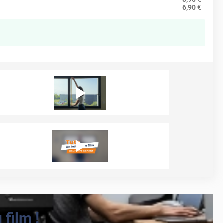
6,90
€
film !