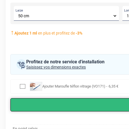
Laize
Lo
Ajoutez
1
ml
en plus et profitez de
-
3
%
Profitez de notre service d'installation
Saisissez vos dimensions exactes
Ajouter
Maroufle téflon vitrage (VO171)
-
6
,35
€
En point relais