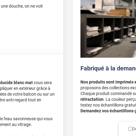
r une douche, on ne voit
tre
Fabriqué à la deman
Nos produits sont imprimés 
nslucide blanc mat
vous sera
nts de mon balcon. Rendu
proposons des collections exc
pliquer en extérieur grâce à
 ne pas avoir commandé
Chaque produit commandé sur 
trées de votre balcon ou sur un
rétractation
. La couleur perç
ère anti-regard tout en
testez nos échantillons gratuit
Demandez vos échantillons gr
 Pose simple comme
n de l'eau savonneuse qui vous
tement au vitrage.
D