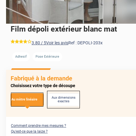
Film dépoli extérieur blanc mat
*****
3.80
/ 5
Voir les avis
Ref :
DEPOLI-203x
Adhesif
Pose Extérieure
APRÈS
AVANT
APRÈS
AVANT
Fabriqué à la demande
Choisissez votre type de découpe
Aux dimensions
Au mètre linéaire
exactes
Comment prendre mes mesures ?
Qu'est-ce que la laize ?