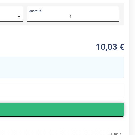
Quantité
10
,03
€
5,90
€