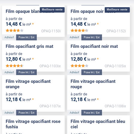
Adhésif
Pose Intérieure
Adhésif
Pose Intérieure
Meilleure vente
Meilleure vente
Film opaque blanc nacré
Film opaque noir nacré
à partir de
à partir de
14
,48
€
14
,48
€
*
*
le m²
le m²
OPAQ-1150i
OPAQ-1152i
*****
*****
Adhésif
Pose Int / Ext
Adhésif
Pose Int / Ext
Film opacifiant gris mat
Film opacifiant noir mat
à partir de
à partir de
12
,80
€
12
,80
€
*
*
le m²
le m²
OPAQ-1103ix
OPAQ-1105ix
*****
*****
Adhésif
Pose Int / Ext
Adhésif
Pose Int / Ext
Film vitrage opacifiant
Film vitrage opacifiant
orange
rouge
à partir de
à partir de
12
,18
€
12
,18
€
*
*
le m²
le m²
OPAQ-1107ix
OPAQ-1108ix
Adhésif
Pose Int / Ext
Adhésif
Pose Int / Ext
Film vitrage opacifiant rose
Film vitrage opacifiant bleu
fushia
ciel