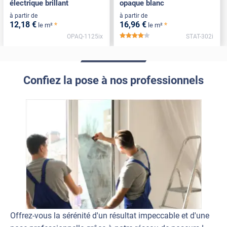
électrique brillant
opaque blanc
à partir de
à partir de
12
,18
€
16
,96
€
*
*
le m²
le m²
OPAQ-1125ix
STAT-302i
*****
Confiez la pose à nos professionnels
Offrez-vous la sérénité d'un résultat impeccable et d'une