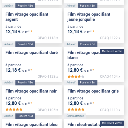
Adhésif
Pose Int / Ext
Adhésif
Pose Int / Ext
Film vitrage opacifiant
Film vitrage opacifiant
argent
jaune jonquille
à partir de
à partir de
12
,18
€
12
,18
€
*
*
le m²
le m²
OPAQ-1118ix
OPAQ-1122ix
Adhésif
Pose Int / Ext
Adhésif
Pose Int / Ext
Meilleure vente
Film vitrage opacifiant doré
Film vitrage opacifiant
blanc
à partir de
à partir de
12
,18
€
12
,80
€
*
*
le m²
le m²
OPAQ-1123ix
OPAQ-1104ix
*****
Adhésif
Pose Int / Ext
Adhésif
Pose Int / Ext
Film vitrage opacifiant noir
Film vitrage opacifiant gris
à partir de
à partir de
12
,80
€
12
,80
€
*
*
le m²
le m²
OPAQ-1106ix
OPAQ-1119ix
*****
*****
Adhésif
Pose Int / Ext
Électrostatique
Meilleure vente
Film vitrage opacifiant bleu
Film électrostatique semi-