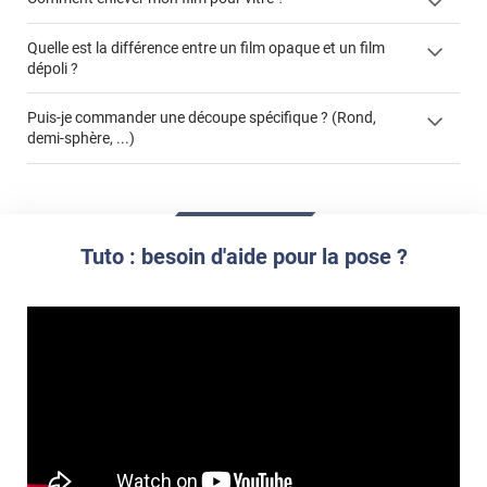
Quelle est la différence entre un film opaque et un film
dépoli ?
enlever un film adhésif pour vitre
cet article
film dépoli
enlever et stocker
Puis-je commander une découpe spécifique ? (Rond,
cet
votre film électrostatique pour vitre
demi-sphère, ...)
article
film opaque
formulaire de
devis
demander un devis de pose
La référence produit concernée
Le type de vitrage
Tuto : besoin d'aide pour la pose ?
Les dimensions du vitrage
Si vous avez besoin d'un service de pose ou pas