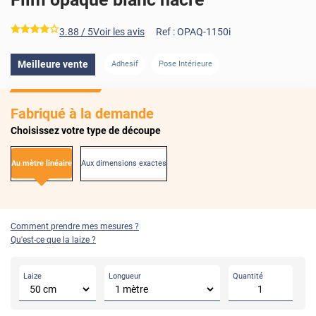
*****
3.88
/ 5
Voir les avis
Ref :
OPAQ-1150i
AVANT
APRÈS
Meilleure vente
Adhesif
Pose Intérieure
Fabriqué à la demande
Choisissez votre type de découpe
Au mètre linéaire
Aux dimensions exactes
Comment prendre mes mesures ?
Qu'est-ce que la laize ?
Laize
Longueur
Quantité