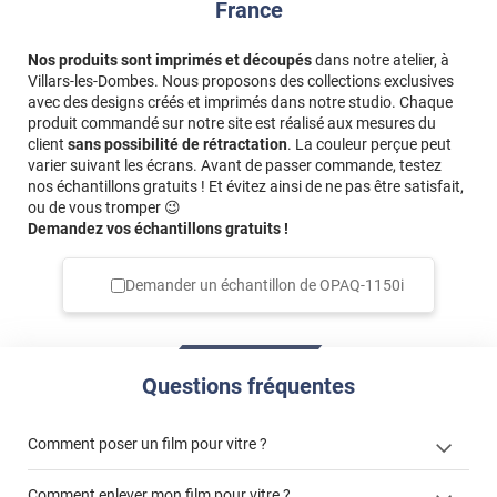
France
*****
Il y a 2359 jours
Pas encore posé, mais s il est la dans continuité du reste,
Nos produits sont imprimés et découpés
dans notre atelier, à
ça devrait être très bien
Villars-les-Dombes. Nous proposons des collections exclusives
avec des designs créés et imprimés dans notre studio. Chaque
*****
Il y a 2511 jours
produit commandé sur notre site est réalisé aux mesures du
Satisfaite du resultat. Je recommande ce produit
client
sans possibilité de rétractation
. La couleur perçue peut
varier suivant les écrans. Avant de passer commande, testez
nos échantillons gratuits ! Et évitez ainsi de ne pas être satisfait,
ou de vous tromper 😉
Demandez vos échantillons gratuits !
Demander un échantillon de
OPAQ-1150i
Questions fréquentes
Comment poser un film pour vitre ?
Comment enlever mon film pour vitre ?