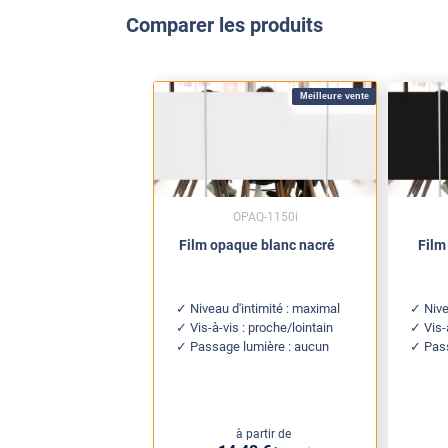
Comparer les produits
Meilleure vente
OPAQ-1150i
Film opaque blanc nacré
Film
Niveau d'intimité : maximal
Nive
Vis-à-vis : proche/lointain
Vis-
Passage lumière : aucun
Pas
à partir de