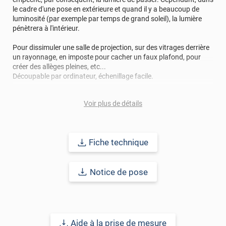
Confirme à la description et aux attentes
le cadre d'une pose en extérieure et quand il y a beaucoup de
luminosité (par exemple par temps de grand soleil), la lumière
*****
Il y a 2526 jours
pénètrera à l'intérieur.
Parfait pour opacifier totalement.
Pour dissimuler une salle de projection, sur des vitrages derrière
*****
Il y a 2619 jours
un rayonnage, en imposte pour cacher un faux plafond, pour
Cool. Pas de soucis. Très bon produit
créer des allèges pleines, etc...
Découpable par ordinateur, échenillage facile.
*****
Il y a 2643 jours
trés bien et bonne dimension
Voir plus de détails
Points forts
:
*****
Il y a 2701 jours
• Colore le verre
Totalement opaque, blanc brillant
• opacifie
• Personnalise les vitrages
Fiche technique
*****
Il y a 2891 jours
• Ne nécessite aucun entretien
pose facile de ce produit
Notice de pose
*****
Il y a 2940 jours
Durabilité
: 10 ans pour une application verticale en Europe
Découpe conforme à la demande
Centrale.
*****
Il y a 3002 jours
Fidèle à la description, c'est tout à fait ce que je voulais,
Remarques importantes
: Pour un meilleur aperçu des films
Aide à la prise de mesure
pose assez facile, j'ai pu le faire toute seule et c'est très
n’hésitez pas à nous contacter pour une demande d’échantillon