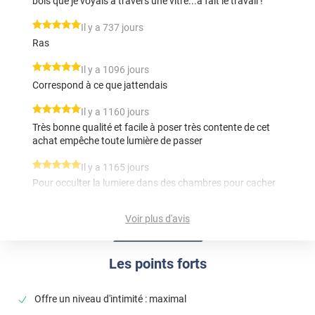
bois que je voyais à travers une vitre...a fait le travail !
*****
Il y a 737 jours
Ras
*****
Il y a 1096 jours
Correspond à ce que jattendais
*****
Il y a 1160 jours
Très bonne qualité et facile à poser très contente de cet
achat empêche toute lumière de passer
*****
Il y a 1165 jours
Pour occulter la lumiere dans des chambres pour cacher
un lieu de rangement
Voir plus d'avis
*****
Il y a 1272 jours
Produit de qualité, facile à poser
Les points forts
*****
Il y a 1489 jours
Parfait merci
Offre un niveau d'intimité : maximal
*****
Il y a 1853 jours