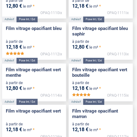
à partir de
à partir de
12
,80
€
12
,18
€
*
*
le m²
le m²
OPAQ-1110ix
OPAQ-1111ix
Adhésif
Pose Int / Ext
Adhésif
Pose Int / Ext
Film vitrage opacifiant bleu
Film vitrage opacifiant bleu
saphir
à partir de
à partir de
12
,18
€
12
,80
€
*
*
le m²
le m²
OPAQ-1112ix
OPAQ-1113ix
*****
Adhésif
Pose Int / Ext
Adhésif
Pose Int / Ext
Film vitrage opacifiant vert
Film vitrage opacifiant vert
menthe
bouteille
à partir de
à partir de
12
,80
€
12
,18
€
*
*
le m²
le m²
OPAQ-1114ix
OPAQ-1115ix
*****
Adhésif
Pose Int / Ext
Adhésif
Pose Int / Ext
Film vitrage opacifiant vert
Film vitrage opacifiant
marron
à partir de
à partir de
12
,18
€
12
,18
€
*
*
le m²
le m²
OPAQ-1116ix
OPAQ-1117ix