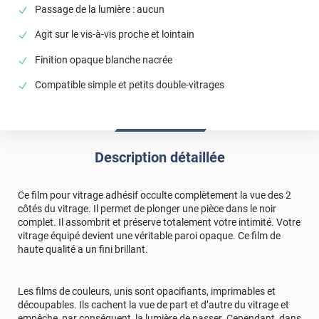
Donne une atmosphère qui change Ce blanc brillant va
Passage de la lumière : aucun
parfaitement avec un mur blanc ( beaucoup plus mat)
Agit sur le vis-à-vis proche et lointain
*****
Il y a 1990 jours
Finition opaque blanche nacrée
Bien aimé la facilité de pose
Compatible simple et petits double-vitrages
*****
Il y a 2102 jours
Très facile de pose et très bonne qualité
*****
Il y a 2140 jours
masquer les caissons de volets a travers la vitre
Description détaillée
*****
Il y a 2264 jours
Film parfaitement occultant et aspect blanc laqué
Ce film pour vitrage adhésif occulte complètement la vue des 2
côtés du vitrage. Il permet de plonger une pièce dans le noir
*****
Il y a 2291 jours
complet. Il assombrit et préserve totalement votre intimité. Votre
Au top produit de qualités et bien emballé
vitrage équipé devient une véritable paroi opaque. Ce film de
haute qualité a un fini brillant.
*****
Il y a 2343 jours
Parfait +++++++++++++++++
Les films de couleurs, unis sont opacifiants, imprimables et
découpables. Ils cachent la vue de part et d’autre du vitrage et
*****
Il y a 2480 jours
empêche, par conséquent, la lumière de passer. Cependant, dans