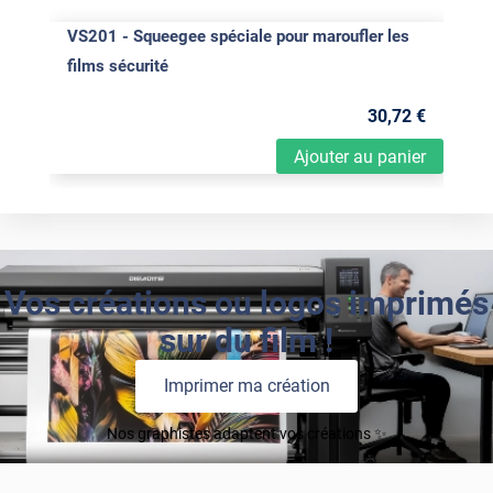
VS201 - Squeegee spéciale pour maroufler les
films sécurité
30
,72
€
Ajouter au panier
Vos créations ou logos imprimés
sur du film !
Imprimer ma création
Nos graphistes adaptent vos créations ✨