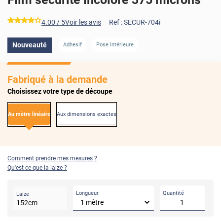
*****
4.00
/ 5
Voir les avis
Ref :
SECUR-704i
AVANT
APRÈS
Nouveauté
Adhesif
Pose Intérieure
Fabriqué à la demande
Choisissez votre type de découpe
Au mètre linéaire
Aux dimensions exactes
Comment prendre mes mesures ?
Qu'est-ce que la laize ?
Longueur
Quantité
Laize
152
cm