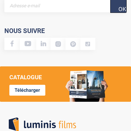
OK
NOUS SUIVRE
CATALOGUE
Télécharger
Lumi