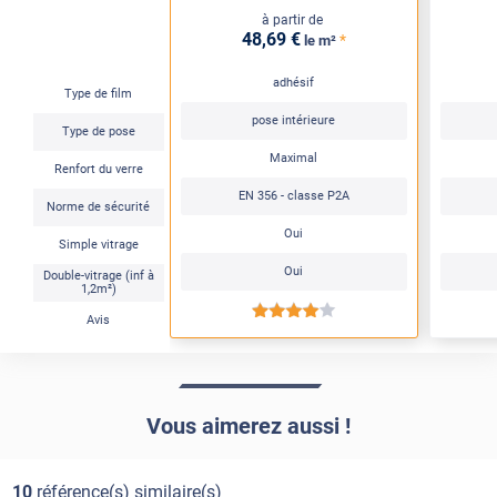
à partir de
48
,69
€
*
le m²
adhésif
Type de film
pose intérieure
Type de pose
Maximal
Renfort du verre
EN 356 - classe P2A
Norme de sécurité
Oui
Simple vitrage
Oui
Double-vitrage (inf à
1,2m²)
*****
Avis
Vous aimerez aussi !
10
référence(s) similaire(s)