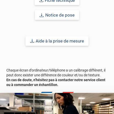
Fiche technique
les magasins désireux de protéger leurs vitrines des actes de
vandalisme et des tentatives d'effraction. • Sécurisation des
locaux professionnels : Parfait pour sécuriser les locaux
Notice de pose
commerciaux, les bureaux et autres installations
professionnelles contre les intrusions indésirables. •
Renforcement de la sécurité domestique : Offre une tranquillité
d'esprit aux particuliers souhaitant renforcer la sécurité de leur
domicile contre les cambriolages et les bris de vitre.
Aide à la prise de mesure
Optez pour notre
film de sécurité incolore 375 microns
, l'une
des solutions les plus fiables et efficaces sur notre site internet
pour protéger vos biens et assurer la sécurité de vos espaces.
Référence produit :
SECUR704i
Chaque écran d’ordinateur/téléphone a un calibrage différent, il
peut donc exister une différence de couleur et/ou de texture.
En cas de doute, n’hésitez pas à contacter notre service client
ou à commander un échantillon.