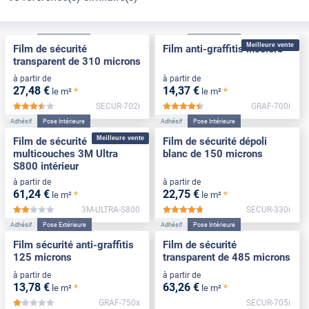
Adhésif
Pose Intérieure
Adhésif
Pose Intérieure
Meilleure vente
Film de sécurité
Film anti-graffitis incolore
transparent de 310 microns
à partir de
à partir de
27
,48
€
14
,37
€
*
*
le m²
le m²
SECUR-702i
GRAF-700i
*****
*****
Adhésif
Pose Intérieure
Adhésif
Pose Intérieure
Meilleure vente
Film de sécurité
Film de sécurité dépoli
multicouches 3M Ultra
blanc de 150 microns
S800 intérieur
à partir de
à partir de
61
,24
€
22
,75
€
*
*
le m²
le m²
3M-ULTRA-S800
SECUR-330i
*****
*****
Adhésif
Pose Extérieure
Adhésif
Pose Intérieure
Film sécurité anti-graffitis
Film de sécurité
125 microns
transparent de 485 microns
à partir de
à partir de
13
,78
€
63
,26
€
*
*
le m²
le m²
GRAF-750x
SECUR-705i
*****