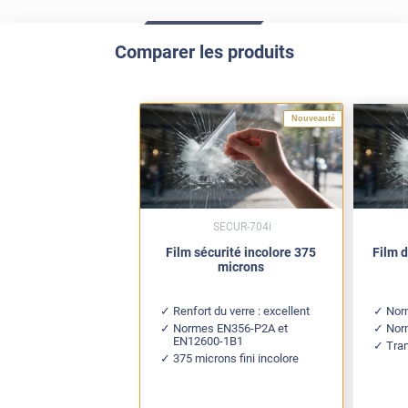
Comparer les produits
Nouveauté
SECUR-704i
Film sécurité incolore 375
Film d
microns
Renfort du verre : excellent
Nor
Normes EN356-P2A et
Nor
EN12600-1B1
Tra
375 microns fini incolore