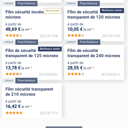
Adhésif
Pose Intérieure
Adhésif
Pose Intérieure
Meilleure vente
Nouveauté
Film sécurité incolore 375
Film de sécurité
microns
transparent de 120 microns
à partir de
à partir de
48
,69
€
10
,05
€
*
*
le m²
le m²
SECUR-704i
SECUR-700i
*****
*****
Adhésif
Pose Extérieure
Adhésif
Pose Extérieure
Meilleure vente
Film de sécurité
Film de sécurité
transparent de 125 microns
transparent de 240 microns
à partir de
à partir de
13
,78
€
28
,55
€
*
*
le m²
le m²
SECUR-800x
SECUR-801x
*****
*****
Adhésif
Pose Intérieure
Film sécurité transparent
de 210 microns
à partir de
16
,42
€
*
le m²
SECUR-701i
*****