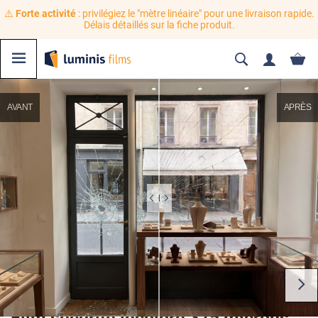
⚠️
Forte activité
: privilégiez le "mètre linéaire" pour une livraison rapide.
Délais détaillés sur la fiche produit.
AVANT
APRÈS
Film sécurité incolore 375 microns