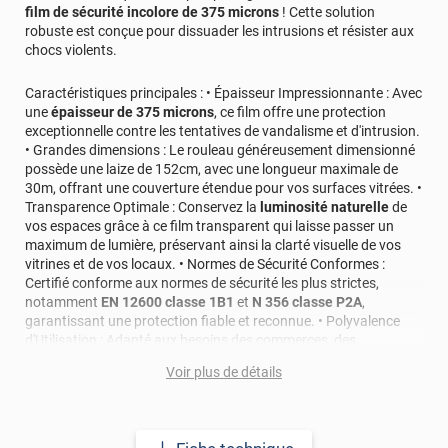
film de sécurité incolore de 375 microns
! Cette solution
robuste est conçue pour dissuader les intrusions et résister aux
chocs violents.
Caractéristiques principales : • Épaisseur Impressionnante : Avec
une
épaisseur de 375 microns
, ce film offre une protection
exceptionnelle contre les tentatives de vandalisme et d'intrusion.
• Grandes dimensions : Le rouleau généreusement dimensionné
possède une laize de 152cm, avec une longueur maximale de
30m, offrant une couverture étendue pour vos surfaces vitrées. •
Transparence Optimale : Conservez la
luminosité naturelle
de
vos espaces grâce à ce film transparent qui laisse passer un
maximum de lumière, préservant ainsi la clarté visuelle de vos
vitrines et de vos locaux. • Normes de Sécurité Conformes :
Certifié conforme aux normes de sécurité les plus strictes,
notamment
EN 12600 classe 1B1
et
N 356 classe P2A
,
garantissant une protection fiable et reconnue. • Polyvalence
d'Utilisation : Adapté aux besoins des commerces, des
entreprises et des particuliers, ce film constitue une solution
Voir plus de détails
polyvalente et efficace pour
renforcer la sécurité de vos
espaces
.
Applications recommandées : • Protection de vitrines : Idéal pour