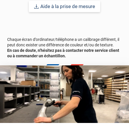
permet donc de voir sans être vu. La nuit, si les lumières
Aide à la prise de mesure
intérieures sont allumées, l'effet miroir se fera côté intérieur. À la
tombée de la nuit, l'effet miroir s'inverse, permettant ainsi aux
regards extérieurs d'apercevoir l'intérieur. Pour remédier à cela, il
est conseillé d'installer des stores ou des volets.
Ce film miroir sans tain et sécurité a aussi la particularité de pas
Chaque écran d’ordinateur/téléphone a un calibrage différent, il
perdre de sa transparence ni de sa visibilité même après des
peut donc exister une différence de couleur et/ou de texture.
années d’exposition aux rayons du soleil grâce à son traitement
En cas de doute, n’hésitez pas à contacter notre service client
anti-UV.
ou à commander un échantillon.
Durabilité
:
15 à 20 ans
pour une application verticale en Europe
Centrale.
Remarques importantes
: Pour un meilleur aperçu des films
n’hésitez pas à nous contacter pour une demande d’échantillon
gratuit. Il faut garder en tête que c’est du côté le plus lumineux
qu’apparait l’effet miroir.À la tombée de la nuit, l'effet miroir
s'inverse, laissant ainsi les regards extérieurs apercevoir
l'intérieur. Pour y remédier, il est recommandé d'installer des
stores ou des volets. La surface à coller doit être exempte de
poussière, de graisse ou de tout autre contaminant. Certains
matériaux comme le polycarbonate peuvent générer des