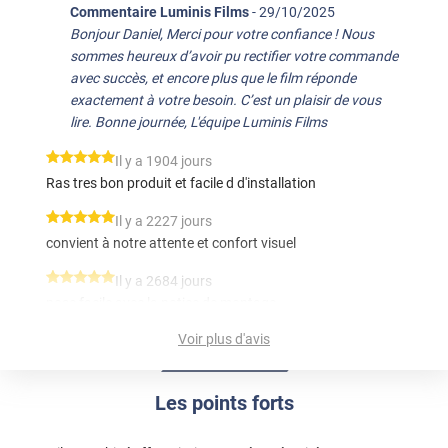
Commentaire Luminis Films
-
29/10/2025
Bonjour Daniel, Merci pour votre confiance ! Nous
sommes heureux d’avoir pu rectifier votre commande
avec succès, et encore plus que le film réponde
exactement à votre besoin. C’est un plaisir de vous
lire. Bonne journée, L'équipe Luminis Films
*****
Il y a 1904 jours
Ras tres bon produit et facile d d'installation
*****
Il y a 2227 jours
convient à notre attente et confort visuel
*****
Il y a 2684 jours
pose facile avec la notice de montage
Voir plus d'avis
*****
Il y a 2759 jours
Très bien Correspond à mes attentes
Les points forts
*****
Il y a 2950 jours
produit de bonne qualité, pose facile