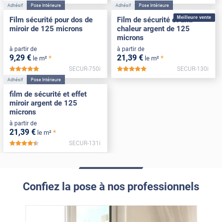
Adhésif
Pose Intérieure
Adhésif
Pose Intérieure
Meilleure vente
Film sécurité pour dos de
Film de sécurité et anti-
miroir de 125 microns
chaleur argent de 125
microns
à partir de
à partir de
9
,29
€
21
,39
€
*
*
le m²
le m²
SECUR-750i
SECUR-130i
*****
*****
Adhésif
Pose Intérieure
film de sécurité et effet
miroir argent de 125
microns
à partir de
21
,39
€
*
le m²
SECUR-131i
*****
Confiez la pose à nos professionnels