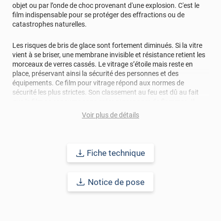
objet ou par l’onde de choc provenant d'une explosion. C'est le
film indispensable pour se protéger des effractions ou de
catastrophes naturelles.
Les risques de bris de glace sont fortement diminués. Si la vitre
vient à se briser, une membrane invisible et résistance retient les
morceaux de verres cassés. Le vitrage s’étoile mais reste en
place, préservant ainsi la sécurité des personnes et des
équipements. Ce film pour vitrage répond aux normes de
sécurité les plus strictes. Son classement au feu est dû au fait
que le film se consume sans créer ni propager de flammes. Il
empêchera aussi la vitre équipée de voler en éclats sous haute
Voir plus de détails
température.
Le film pour vitrage miroir sans tain vous permettra de changer
un vitrage en miroir parfait d’un côté tout en gardant la visibilité
Fiche technique
de l’autre côté. Il vous permettra de vous protéger des regards
indiscrets sans pour autant perdre de la visibilité et de la
luminosité. Vous pouvez donc voir tout en étant invisible. Le film
Notice de pose
miroir sans tain joue sur le phénomène du balancement de la
lumière : en réaction à une lumière plus forte, le film devient un
écran réfléchissant. Il renvoie d'un côté l'image comme un miroir
tout en conservant de l'autre coté la transparence du verre. Il