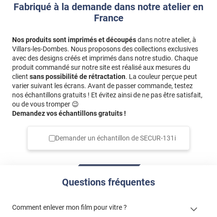
Fabriqué à la demande dans notre atelier en
problèmes de bullage. Un test de compatibilité est donc
France
recommandé.
Référence produit :
SECUR131i
Nos produits sont imprimés et découpés
dans notre atelier, à
Villars-les-Dombes. Nous proposons des collections exclusives
avec des designs créés et imprimés dans notre studio. Chaque
produit commandé sur notre site est réalisé aux mesures du
client
sans possibilité de rétractation
. La couleur perçue peut
varier suivant les écrans. Avant de passer commande, testez
nos échantillons gratuits ! Et évitez ainsi de ne pas être satisfait,
ou de vous tromper 😉
Demandez vos échantillons gratuits !
Demander un échantillon de
SECUR-131i
Questions fréquentes
Comment enlever mon film pour vitre ?