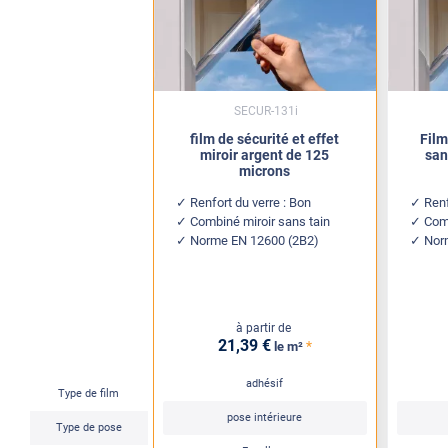
SECUR-131i
film de sécurité et effet
Film
miroir argent de 125
san
microns
Renfort du verre : Bon
Renf
Combiné miroir sans tain
Comb
Norme EN 12600 (2B2)
Nor
à partir de
21
,39
€
*
le m²
adhésif
Type de film
pose intérieure
Type de pose