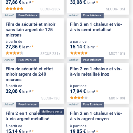
27
,86
€
32
,08
€
*
*
le m²
le m²
SECUR-230x
SECUR-135i
*****
Adhésif
Pose Extérieure
Adhésif
Pose Intérieure
Film de sécurité et miroir
Film 2 en 1 chaleur et vis-
sans tain argent de 125
à-vis semi-métallisé
microns
à partir de
à partir de
27
,86
€
15
,14
€
*
*
le m²
le m²
SECUR-231x
MIXT-101i
*****
*****
Adhésif
Pose Intérieure
Adhésif
Pose Intérieure
Film de sécurité et effet
Film 2 en 1 chaleur et vis-
miroir argent de 240
à-vis métallisé inox
microns
à partir de
à partir de
32
,08
€
17
,94
€
*
*
le m²
le m²
SECUR-136i
MIXT-109i
*****
Adhésif
Pose Intérieure
Adhésif
Pose Extérieure
Meilleure vente
Film 2 en 1 chaleur et vis-
Film 2 en 1 chaleur et vis-
à-vis argent métallisé
à-vis argent moyen
à partir de
à partir de
15
,14
€
19
,85
€
*
*
le m²
le m²