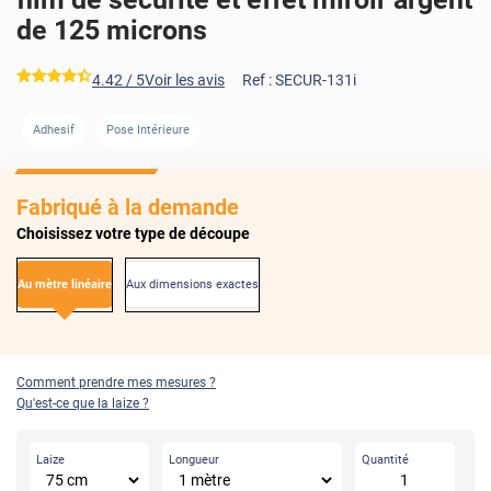
de 125 microns
*****
4.42
/ 5
Voir les avis
Ref :
SECUR-131i
AVANT
APRÈS
Adhesif
Pose Intérieure
Fabriqué à la demande
Choisissez votre type de découpe
Au mètre linéaire
Aux dimensions exactes
Comment prendre mes mesures ?
Qu'est-ce que la laize ?
Laize
Longueur
Quantité