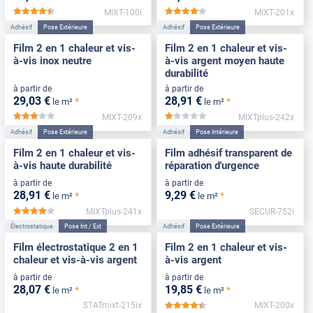
MIXT-100i
MIXT-201x
*****
*****
Adhésif
Pose Extérieure
Adhésif
Pose Extérieure
Film 2 en 1 chaleur et vis-
Film 2 en 1 chaleur et vis-
à-vis inox neutre
à-vis argent moyen haute
durabilité
à partir de
à partir de
29
,03
€
28
,91
€
*
*
le m²
le m²
MIXT-209x
MIXTplus-242x
*****
*****
Adhésif
Pose Extérieure
Adhésif
Pose Intérieure
Film 2 en 1 chaleur et vis-
Film adhésif transparent de
à-vis haute durabilité
réparation d'urgence
à partir de
à partir de
28
,91
€
9
,29
€
*
*
le m²
le m²
MIXTplus-241x
SECUR-752i
*****
Électrostatique
Pose Int / Ext
Adhésif
Pose Extérieure
Film électrostatique 2 en 1
Film 2 en 1 chaleur et vis-
chaleur et vis-à-vis argent
à-vis argent
à partir de
à partir de
28
,07
€
19
,85
€
*
*
le m²
le m²
STATmixt-215ix
MIXT-200x
*****