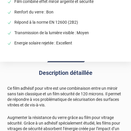
Film combiné effet miroir argenté et sécurité
*****
Il y a 2012 jours
toujours pas recu le produit
Renfort du verre : Bon
*****
Il y a 2685 jours
Répond à la norme EN 12600 (2B2)
on voit a travers - le film ne sert à rien si ce n'est enlaidir la
Transmission de la lumière visible : Moyen
vitre
Energie solaire rejetée : Excellent
Description détaillée
Ce film adhésif pour vitre est une combinaison entre un miroir
sans tain classique et un film sécurité de 120 microns. Il permet
de répondre à vos problématique de sécurisation des surfaces
vitrées et de vis-à-vis.
Augmenter la résistance du verre grâce au film pour vitrage
sécurité. Grâce à un adhésif spécialement étudié, les films pour
vitrages de sécurité absorbent l’énergie créée par l’impact d’un