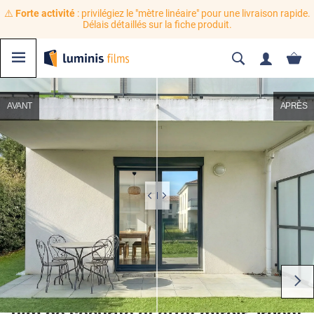
⚠️
Forte activité
: privilégiez le "mètre linéaire" pour une livraison rapide.
Délais détaillés sur la fiche produit.
AVANT
APRÈS
film de sécurité et effet miroir argent