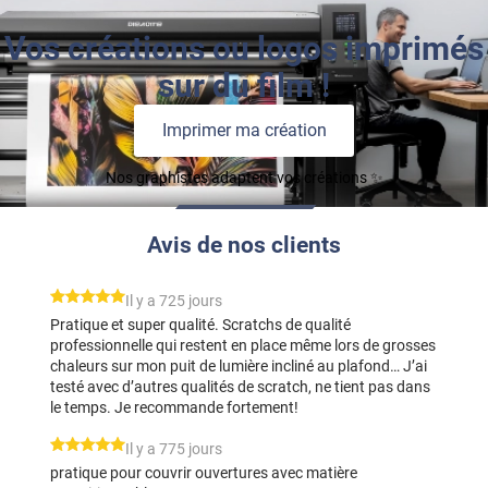
Vos créations ou logos imprimés
sur du film !
Imprimer ma création
Nos graphistes adaptent vos créations ✨
Avis de nos clients
*****
Il y a 725 jours
Pratique et super qualité. Scratchs de qualité
professionnelle qui restent en place même lors de grosses
chaleurs sur mon puit de lumière incliné au plafond… J’ai
testé avec d’autres qualités de scratch, ne tient pas dans
le temps. Je recommande fortement!
*****
Il y a 775 jours
pratique pour couvrir ouvertures avec matière