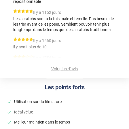
repositionnable
*****
Il y a 1152 jours
Les scratchs sont à la fois male et femelle. Pas besoin de
les trier avant de les poser. Semblent pouvoir tenir plus
longtemps dans le temps que des scratchs traditionnels.
*****
Il y a 1560 jours
il y avait plus de 10
*****
Il y a 1756 jours
Déçue par le film, quant aux scratches, nous verrons à
Voir plus d'avis
l'usage...
*****
Il y a 1073 jours
Les points forts
Les fameuse 'scratch' n'ete pas inclus dans le commande.
on a demander pourqoui, pas de reponse a notre mail
jusque'au en a re-demander. est on n'pas recu les scratch
Utilisation sur du film store
jusque'au maintenant, deux semaines plus tard....
Idéal vélux
Meilleur maintien dans le temps