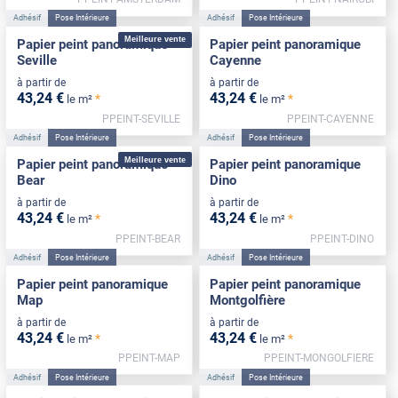
Adhésif
Pose Intérieure
Adhésif
Pose Intérieure
Meilleure vente
Papier peint panoramique
Papier peint panoramique
Seville
Cayenne
à partir de
à partir de
43
,24
€
43
,24
€
*
*
le m²
le m²
PPEINT-SEVILLE
PPEINT-CAYENNE
Adhésif
Pose Intérieure
Adhésif
Pose Intérieure
Meilleure vente
Papier peint panoramique
Papier peint panoramique
Bear
Dino
à partir de
à partir de
43
,24
€
43
,24
€
*
*
le m²
le m²
PPEINT-BEAR
PPEINT-DINO
Adhésif
Pose Intérieure
Adhésif
Pose Intérieure
Papier peint panoramique
Papier peint panoramique
Map
Montgolfière
à partir de
à partir de
43
,24
€
43
,24
€
*
*
le m²
le m²
PPEINT-MAP
PPEINT-MONGOLFIERE
Adhésif
Pose Intérieure
Adhésif
Pose Intérieure