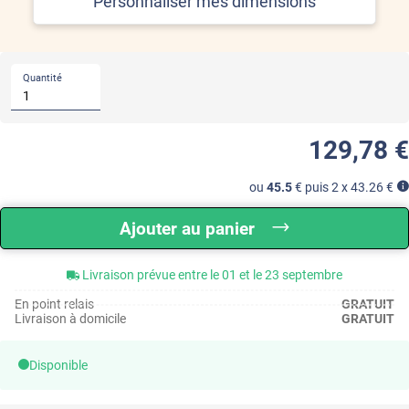
Personnaliser mes dimensions
Saisissez vos dimensions
Saisissez vos dimensions
en centimètres (cm)
. Pour préciser au
millimètre, ajoutez une virgule.
(exemple : 15,4 cm)
Quantité
Largeur
Hauteur
cm
cm
Maximum
500
cm
Maximum
270
cm
129
,78
€
Largeur des lés :
100
cm
ou
45.5
€ puis 2 x
43.26
€
Minimum de facturation de
0.4
m² par découpe
Ajouter au panier
648
,92
€
-
10
%
583
,70
€
Livraison prévue entre le 01 et le 23 septembre
En point relais
GRATUIT
OFFERT :
Maroufle Alcantara adhésif (VO172)
Livraison à domicile
GRATUIT
Disponible
Ajouter au panier