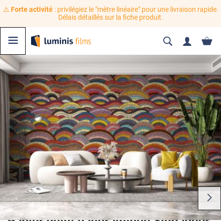
⚠️
Forte activité
: privilégiez le "mètre linéaire" pour une livraison rapide.
Délais détaillés sur la fiche produit.
Papier peint panoramique Singapour