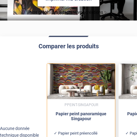
Nos graphistes adaptent vos créations ✨
Comparer les produits
PPEINT-SINGAPOUR
Papier peint panoramique
Papi
Singapour
Aucune donnée
Papier peint préencollé
Papi
technique disponible