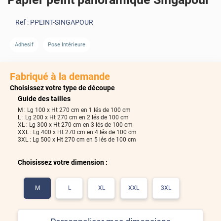
Ref :
PPEINT-SINGAPOUR
Adhesif
Pose Intérieure
Fabriqué à la demande
Choisissez votre type de découpe
Guide des tailles
270
M : Lg 100 x Ht 270 cm en 1 lés de 100 cm
cm
L : Lg 200 x Ht 270 cm en 2 lés de 100 cm
XL : Lg 300 x Ht 270 cm en 3 lés de 100 cm
XXL : Lg 400 x Ht 270 cm en 4 lés de 100 cm
3XL : Lg 500 x Ht 270 cm en 5 lés de 100 cm
500
cm
Choisissez votre dimension :
Inverser
Voir les lés
M
L
XL
XXL
3XL