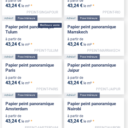
à partir de
à partir de
43
,24
€
43
,24
€
*
*
le m²
le m²
PPEINT-SINGAPOUR
PPEINT-RIO
Adhésif
Pose Intérieure
Adhésif
Pose Intérieure
Meilleure vente
Papier peint panoramique
Papier peint panoramique
Tulum
Marrakech
à partir de
à partir de
43
,24
€
43
,24
€
*
*
le m²
le m²
PPEINT-TULUM
PPEINT-MARRAKECH
Adhésif
Pose Intérieure
Adhésif
Pose Intérieure
Papier peint panoramique
Papier peint panoramique
Paris
Jaipur
à partir de
à partir de
43
,24
€
43
,24
€
*
*
le m²
le m²
PPEINT-PARIS
PPEINT-JAIPUR
Adhésif
Pose Intérieure
Adhésif
Pose Intérieure
Papier peint panoramique
Papier peint panoramique
Amsterdam
Nairobi
à partir de
à partir de
43
,24
€
43
,24
€
*
*
le m²
le m²
PPEINT-AMSTERDAM
PPEINT-NAIROBI