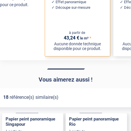
Effet panoramique
Eff
pour ce produit.
Découpe sur-mesure
Déc
à partir de
43
,24
€
*
le m²
Aucune donnée technique
Aucu
disponible pour ce produit.
dispo
Vous aimerez aussi !
18
référence(s) similaire(s)
Adhésif
Pose Intérieure
Adhésif
Pose Intérieure
Papier peint panoramique
Papier peint panoramique
Singapour
Rio