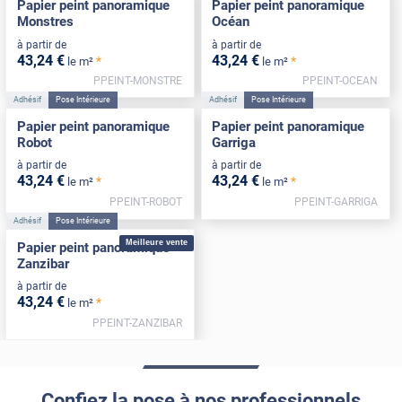
Papier peint panoramique
Papier peint panoramique
Monstres
Océan
à partir de
à partir de
43
,24
€
43
,24
€
*
*
le m²
le m²
PPEINT-MONSTRE
PPEINT-OCEAN
Adhésif
Pose Intérieure
Adhésif
Pose Intérieure
Papier peint panoramique
Papier peint panoramique
Robot
Garriga
à partir de
à partir de
43
,24
€
43
,24
€
*
*
le m²
le m²
PPEINT-ROBOT
PPEINT-GARRIGA
Adhésif
Pose Intérieure
Meilleure vente
Papier peint panoramique
Zanzibar
à partir de
43
,24
€
*
le m²
PPEINT-ZANZIBAR
Confiez la pose à nos professionnels