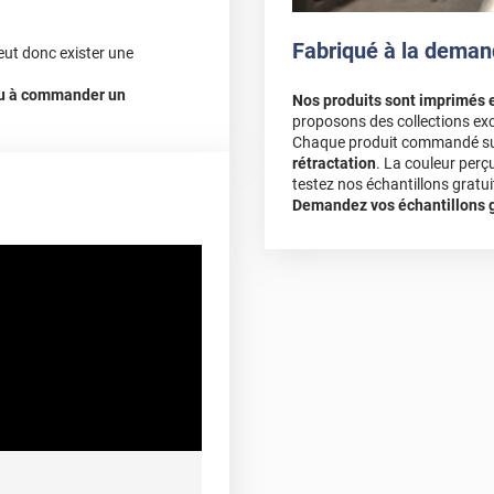
648
,92
€
-
10
%
Fabriqué à la deman
eut donc exister une
583
,70
€
 ou à commander un
Nos produits sont imprimés 
proposons des collections exc
VO172)
Chaque produit commandé sur 
rétractation
. La couleur perç
testez nos échantillons gratuit
Demandez vos échantillons gr
embre