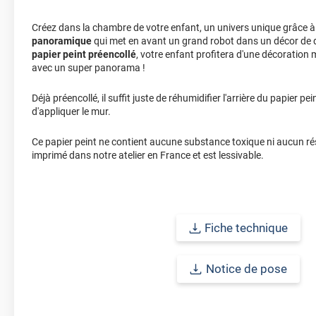
Créez dans la chambre de votre enfant, un univers unique grâce 
panoramique
qui met en avant un grand robot dans un décor de 
papier peint préencollé
, votre enfant profitera d'une décoration
avec un super panorama !
Déjà préencollé, il suffit juste de réhumidifier l'arrière du papier pe
d'appliquer le mur.
Ce papier peint ne contient aucune substance toxique ni aucun rési
imprimé dans notre atelier en France et est lessivable.
Saisissez vos dimensions
Saisissez vos dimensions
en centimètres (cm)
. Pour préciser au millimèt
virgule.
(exemple : 15,4 cm)
Fiche technique
Largeur
Hauteur
cm
Notice de pose
Maximum
500
cm
Maximum
270
cm
Largeur des lés :
100
cm
Minimum de facturation de
0.4
m² par découpe