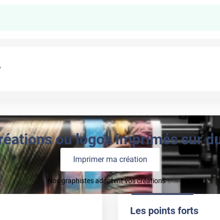
?
réations ou logos imprimés sur du 
Imprimer ma création
Nos graphistes adaptent vos créations ✨
Les points forts