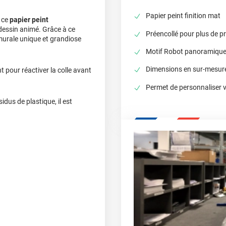
Papier peint finition mat
à ce
papier peint
dessin animé. Grâce à ce
Préencollé pour plus de pr
 murale unique et grandiose
Motif Robot panoramique 
500
cm
Dimensions en sur-mesur
int pour réactiver la colle avant
Inverser
Voir les lés
Permet de personnaliser 
dus de plastique, il est
re, ajoutez une
cm