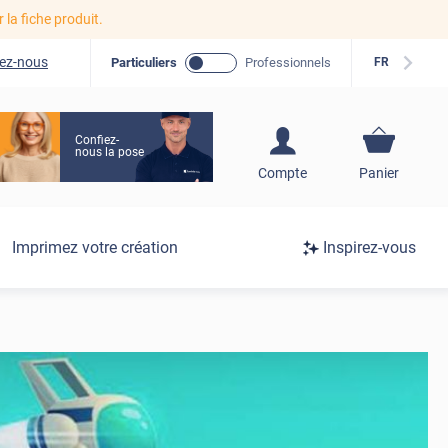
r la fiche produit.
ez-nous
Particuliers
Professionnels
FR
Confiez-
nous la pose
S'inscrire / Se
Compte
Panier
connecter
Connexion
Imprimez votre création
Inspirez-vous
/
Inscription