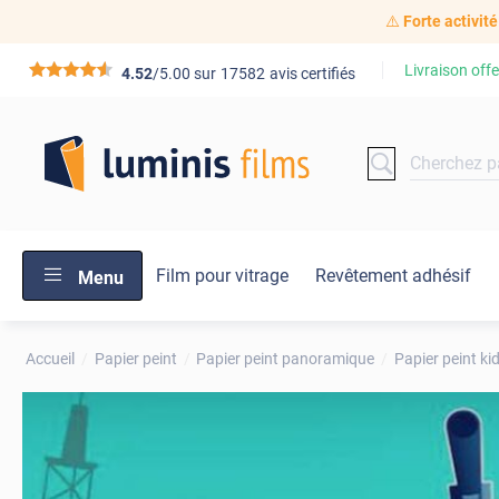
⚠️
Forte activité
Livraison offe
*****
4.52
/5.00 sur
17582
avis certifiés
Film pour vitrage
Revêtement adhésif
Menu
Accueil
Papier peint
Papier peint panoramique
Papier peint ki