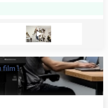
film !
270
cm