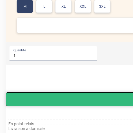
M
L
XL
XXL
3XL
Quantité
En point relais
Livraison à domicile