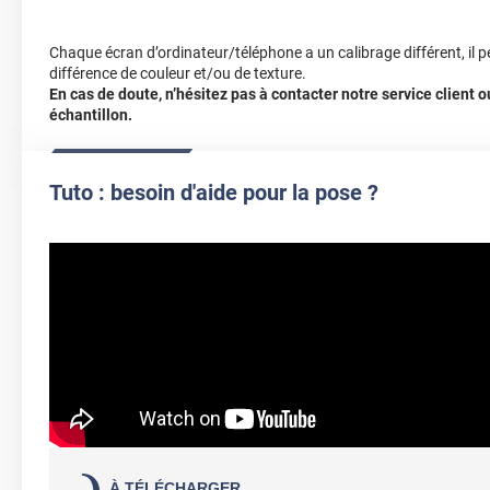
Chaque écran d’ordinateur/téléphone a un calibrage différent, il p
différence de couleur et/ou de texture.
En cas de doute, n’hésitez pas à contacter notre service client
échantillon.
OFFERT :
Maroufle Alcantara adhésif (
Tuto : besoin d'aide pour la pose ?
Ajouter au panier
Livraison prévue entre le 31 août et le 22 sept
À TÉLÉCHARGER