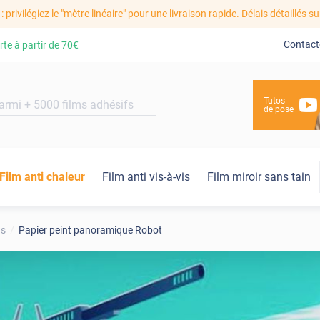
: privilégiez le "mètre linéaire" pour une livraison rapide. Délais détaillés su
Contact
rte à partir de
70€
Tutos
de pose
Film anti chaleur
Film anti vis-à-vis
Film miroir sans tain
ds
Papier peint panoramique Robot