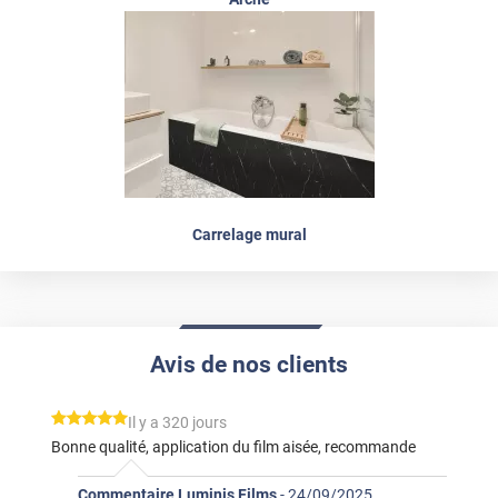
Carrelage mural
Avis de nos clients
*****
Il y a 320 jours
Bonne qualité, application du film aisée, recommande
Commentaire Luminis Films
-
24/09/2025