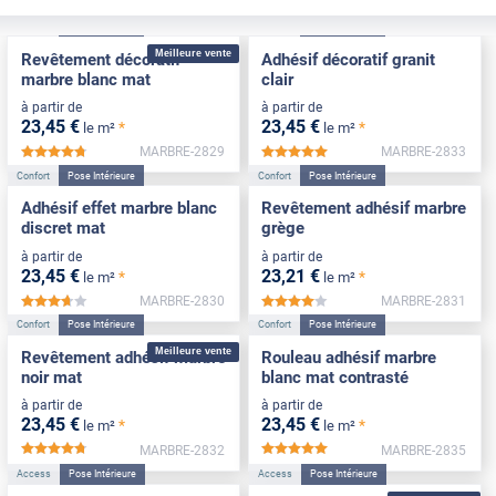
Confort
Pose Intérieure
Confort
Pose Intérieure
Meilleure vente
Revêtement décoratif
Adhésif décoratif granit
marbre blanc mat
clair
à partir de
à partir de
23
,45
€
23
,45
€
*
*
le m²
le m²
MARBRE-2829
MARBRE-2833
*****
*****
Confort
Pose Intérieure
Confort
Pose Intérieure
Adhésif effet marbre blanc
Revêtement adhésif marbre
discret mat
grège
à partir de
à partir de
23
,45
€
23
,21
€
*
*
le m²
le m²
MARBRE-2830
MARBRE-2831
*****
*****
Confort
Pose Intérieure
Confort
Pose Intérieure
Meilleure vente
Revêtement adhésif marbre
Rouleau adhésif marbre
noir mat
blanc mat contrasté
à partir de
à partir de
23
,45
€
23
,45
€
*
*
le m²
le m²
MARBRE-2832
MARBRE-2835
*****
*****
Access
Pose Intérieure
Access
Pose Intérieure