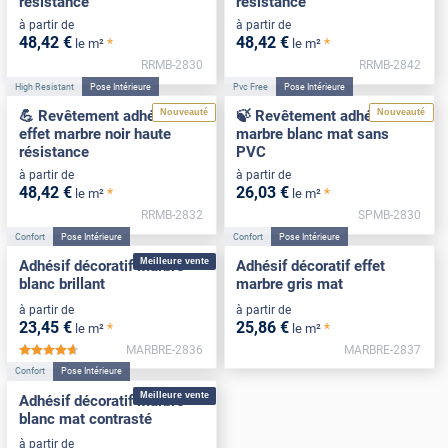
résistance
résistance
à partir de
à partir de
48
,42
€
48
,42
€
*
*
le m²
le m²
RRMB-2830
RRMB-2842
High Resistant
Pose Intérieure
Pvc Free
Pose Intérieure
Nouveauté
Nouveauté
💪 Revêtement adhésif
🍃 Revêtement adhésif
effet marbre noir haute
marbre blanc mat sans
résistance
PVC
à partir de
à partir de
48
,42
€
26
,03
€
*
*
le m²
le m²
RRMB-2832
SPMB-2830
Confort
Pose Intérieure
Confort
Pose Intérieure
Meilleure vente
Adhésif décoratif marbre
Adhésif décoratif effet
blanc brillant
marbre gris mat
à partir de
à partir de
23
,45
€
25
,86
€
*
*
le m²
le m²
MARBRE-2836
MARBRE-2837
*****
Confort
Pose Intérieure
Meilleure vente
Adhésif décoratif marbre
blanc mat contrasté
à partir de