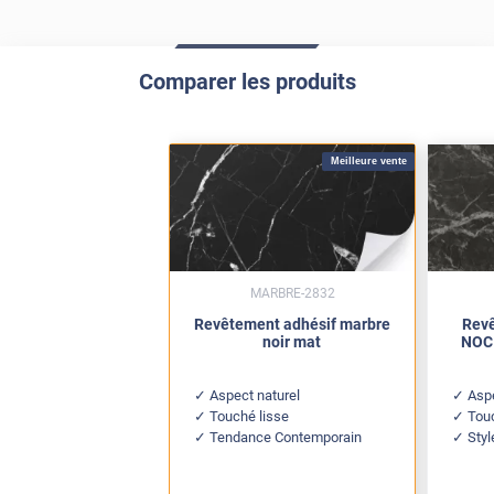
Comparer les produits
Meilleure vente
MARBRE-2832
Revêtement adhésif marbre
Revê
noir mat
NOC 
Aspect naturel
Asp
Touché lisse
Tou
Tendance Contemporain
Sty