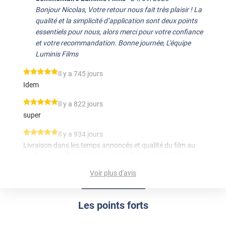
Bonjour Nicolas, Votre retour nous fait très plaisir ! La
qualité et la simplicité d’application sont deux points
essentiels pour nous, alors merci pour votre confiance
et votre recommandation. Bonne journée, L'équipe
Luminis Films
*****
Il y a 745 jours
Idem
*****
Il y a 822 jours
super
*****
Il y a 934 jours
Livraison dans les temps annoncés et qualité du film au
rendez-vous. Cela fait un très bel effet sur la table basse
de mon salon, merci beaucoup !!
Voir plus d'avis
*****
Il y a 1005 jours
Renseignements, commande et livraison au top. Le
Les points forts
produit correspond parfaitement à mes attentes
*****
Il y a 1143 jours