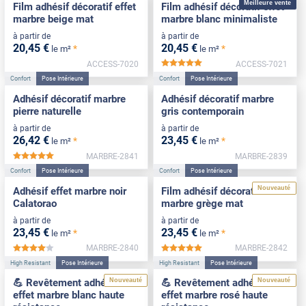
Meilleure vente
Film adhésif décoratif effet
Film adhésif décoratif effet
marbre beige mat
marbre blanc minimaliste
à partir de
à partir de
20
,45
€
20
,45
€
*
*
le m²
le m²
ACCESS-7020
ACCESS-7021
*****
Confort
Pose Intérieure
Confort
Pose Intérieure
Adhésif décoratif marbre
Adhésif décoratif marbre
pierre naturelle
gris contemporain
à partir de
à partir de
26
,42
€
23
,45
€
*
*
le m²
le m²
MARBRE-2841
MARBRE-2839
*****
Confort
Pose Intérieure
Confort
Pose Intérieure
Nouveauté
Adhésif effet marbre noir
Film adhésif décoratif effet
Calatorao
marbre grège mat
à partir de
à partir de
23
,45
€
23
,45
€
*
*
le m²
le m²
MARBRE-2840
MARBRE-2842
*****
*****
High Resistant
Pose Intérieure
High Resistant
Pose Intérieure
Nouveauté
Nouveauté
💪 Revêtement adhésif
💪 Revêtement adhésif
effet marbre blanc haute
effet marbre rosé haute