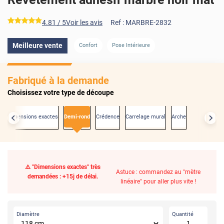
*****
4.81
/ 5
Voir les avis
Ref :
MARBRE-2832
Meilleure vente
Confort
Pose Intérieure
Fabriqué à la demande
Choisissez votre type de découpe
Aux dimensions exactes
Demi-rond
Crédence
Carrelage mural
Arche
⚠️ "Dimensions exactes" très
Astuce : commandez au "mètre
demandées : +15j de délai.
linéaire" pour aller plus vite !
Diamètre
Quantité