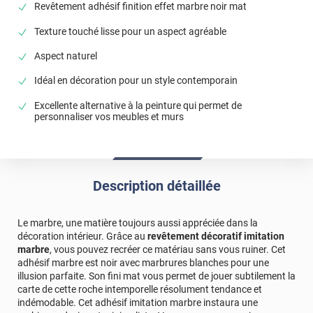
Revêtement adhésif finition effet marbre noir mat
L'adhésif est de très bonne qualité et facile à poser. J'en
suis ravie. Je recommande vivement.
Texture touché lisse pour un aspect agréable
*****
Il y a 1224 jours
Aspect naturel
Qualité et rapidité
Idéal en décoration pour un style contemporain
*****
Il y a 1233 jours
Excellente alternative à la peinture qui permet de
Livraison rapide ! Emballage au top! Très bonne qualité je
personnaliser vos meubles et murs
recommande !!!
*****
Il y a 1671 jours
Je n'ai rien à ajouter !!
Description détaillée
*****
Il y a 1688 jours
Imitation comme un vrai marbre
Le marbre, une matière toujours aussi appréciée dans la
*****
Il y a 1846 jours
décoration intérieur. Grâce au
revêtement décoratif imitation
J'ai acheté le film effet marbre pour recouvrir le plateau de
marbre
, vous pouvez recréer ce matériau sans vous ruiner. Cet
ma table basse, le rendu est parfait visuellement identique
adhésif marbre est noir avec marbrures blanches pour une
à de la vrai pierre, le produit est vraiment d'excellent
illusion parfaite. Son fini mat vous permet de jouer subtilement la
qualités et la pose facile. Envoi très rapide, emballage à la
carte de cette roche intemporelle résolument tendance et
hauteur du produit. Je recommande
indémodable. Cet adhésif imitation marbre instaura une