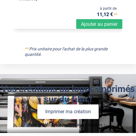
à partir de
11
,12
€
**
Ajouter au panier
**
Prix unitaire pour l'achat de la plus grande
quantité.
Vos créations ou logos imprimés
sur du film !
Imprimer ma création
Nos graphistes adaptent vos créations ✨