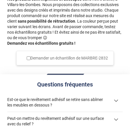
*****
Il y a 2276 jours
Villars-les-Dombes. Nous proposons des collections exclusives
Produit de qualité incontestablement. Le motif "marbre "
avec des designs créés et imprimés dans notre studio. Chaque
est très réaliste . Très beau rendu . Un peu cher ,je trouve
produit commandé sur notre site est réalisé aux mesures du
... Mais bon . .
client
sans possibilité de rétractation
. La couleur perçue peut
varier suivant les écrans. Avant de passer commande, testez
*****
Il y a 1700 jours
nos échantillons gratuits ! Et évitez ainsi de ne pas être satisfait,
ou de vous tromper 😉
Impossible de ne pas faire de bulle et de plies je suis
Demandez vos échantillons gratuits !
dégoûté je voudrais tellement tout recommencer
Demander un échantillon de
MARBRE-2832
Questions fréquentes
Est-ce que le revêtement adhésif se retire sans abîmer
les meubles en dessous ?
Peut-on mettre du revêtement adhésif sur une surface
avec du relief ?