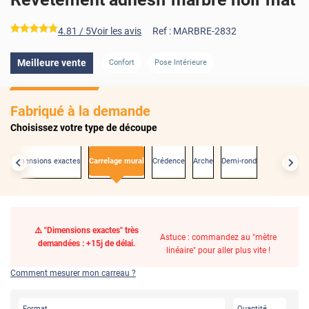
*****
4.81
/ 5
Voir les avis
Ref :
MARBRE-2832
Meilleure vente
Confort
Pose Intérieure
Fabriqué à la demande
Choisissez votre type de découpe
Aux dimensions exactes
Carrelage mural
Crédence
Arche
Demi-rond
⚠️ "Dimensions exactes" très
Astuce : commandez au "mètre
demandées : +15j de délai.
linéaire" pour aller plus vite !
Comment mesurer mon carreau ?
Format
Quantité