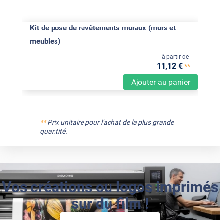
Kit de pose de revêtements muraux (murs et
meubles)
à partir de
11
,12
€
**
Ajouter au panier
**
Prix unitaire pour l'achat de la plus grande
quantité.
Vos créations ou logos imprimés
sur du film !