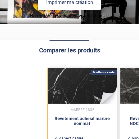
Imprimer ma création
Nos graphistes adaptent vos créations ✨
Comparer les produits
Meilleure vente
MARBRE-2832
Revêtement adhésif marbre
Revê
noir mat
NOC 
Aspect naturel
Asp