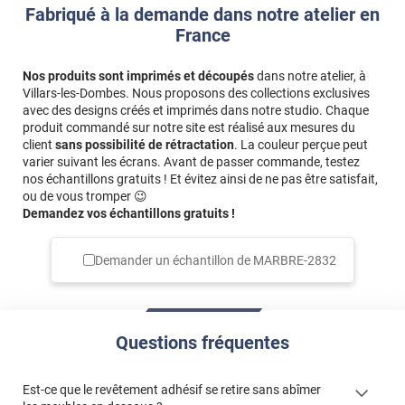
Fabriqué à la demande dans notre atelier en
*****
Il y a 1280 jours
France
Utilisation pour valoriser une entrée de commerce A voir
dans le temps
Nos produits sont imprimés et découpés
dans notre atelier, à
*****
Il y a 2276 jours
Villars-les-Dombes. Nous proposons des collections exclusives
Produit de qualité incontestablement. Le motif "marbre "
avec des designs créés et imprimés dans notre studio. Chaque
est très réaliste . Très beau rendu . Un peu cher ,je trouve
produit commandé sur notre site est réalisé aux mesures du
... Mais bon . .
client
sans possibilité de rétractation
. La couleur perçue peut
varier suivant les écrans. Avant de passer commande, testez
*****
Il y a 1700 jours
nos échantillons gratuits ! Et évitez ainsi de ne pas être satisfait,
ou de vous tromper 😉
Impossible de ne pas faire de bulle et de plies je suis
Demandez vos échantillons gratuits !
dégoûté je voudrais tellement tout recommencer
Demander un échantillon de
MARBRE-2832
Questions fréquentes
Est-ce que le revêtement adhésif se retire sans abîmer