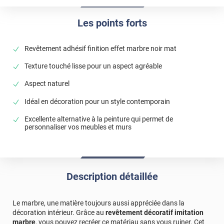
*****
Il y a 1005 jours
Renseignements, commande et livraison au top. Le
Les points forts
produit correspond parfaitement à mes attentes
*****
Il y a 1143 jours
Revêtement adhésif finition effet marbre noir mat
L'adhésif est de très bonne qualité et facile à poser. J'en
suis ravie. Je recommande vivement.
Texture touché lisse pour un aspect agréable
*****
Il y a 1224 jours
Aspect naturel
Qualité et rapidité
Idéal en décoration pour un style contemporain
*****
Il y a 1233 jours
Excellente alternative à la peinture qui permet de
Livraison rapide ! Emballage au top! Très bonne qualité je
personnaliser vos meubles et murs
recommande !!!
*****
Il y a 1671 jours
Je n'ai rien à ajouter !!
Description détaillée
*****
Il y a 1688 jours
Imitation comme un vrai marbre
Le marbre, une matière toujours aussi appréciée dans la
*****
Il y a 1846 jours
décoration intérieur. Grâce au
revêtement décoratif imitation
J'ai acheté le film effet marbre pour recouvrir le plateau de
marbre
, vous pouvez recréer ce matériau sans vous ruiner. Cet