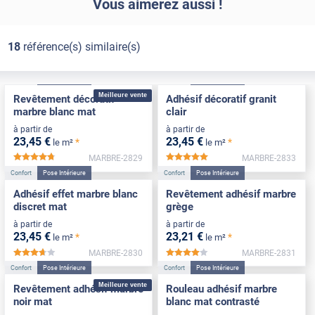
Vous aimerez aussi !
18
référence(s) similaire(s)
Confort
Pose Intérieure
Confort
Pose Intérieure
Meilleure vente
Revêtement décoratif
Adhésif décoratif granit
marbre blanc mat
clair
à partir de
à partir de
23
,45
€
23
,45
€
*
*
le m²
le m²
MARBRE-2829
MARBRE-2833
*****
*****
Confort
Pose Intérieure
Confort
Pose Intérieure
Adhésif effet marbre blanc
Revêtement adhésif marbre
discret mat
grège
à partir de
à partir de
23
,45
€
23
,21
€
*
*
le m²
le m²
MARBRE-2830
MARBRE-2831
*****
*****
Confort
Pose Intérieure
Confort
Pose Intérieure
Meilleure vente
Revêtement adhésif marbre
Rouleau adhésif marbre
noir mat
blanc mat contrasté