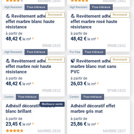
MARBRE-2840
MARBRE-2842
*****
*****
High Resistant
Pose Intérieure
High Resistant
Pose Intérieure
Nouveauté
Nouveauté
💪 Revêtement adhésif
💪 Revêtement adhésif
effet marbre blanc haute
effet marbre rosé haute
résistance
résistance
à partir de
à partir de
48
,42
€
48
,42
€
*
*
le m²
le m²
RRMB-2830
RRMB-2842
High Resistant
Pose Intérieure
Pvc Free
Pose Intérieure
Nouveauté
Nouveauté
💪 Revêtement adhésif
🍃 Revêtement adhésif
effet marbre noir haute
marbre blanc mat sans
résistance
PVC
à partir de
à partir de
48
,42
€
26
,03
€
*
*
le m²
le m²
RRMB-2832
SPMB-2830
Confort
Pose Intérieure
Confort
Pose Intérieure
Meilleure vente
Adhésif décoratif marbre
Adhésif décoratif effet
blanc brillant
marbre gris mat
à partir de
à partir de
23
,45
€
25
,86
€
*
*
le m²
le m²
MARBRE-2836
MARBRE-2837
*****