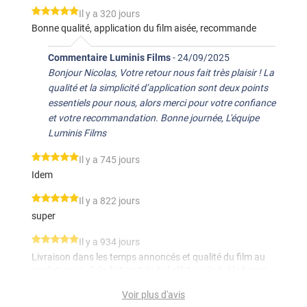
*****
Il y a 320 jours
Bonne qualité, application du film aisée, recommande
Commentaire Luminis Films
-
24/09/2025
Bonjour Nicolas, Votre retour nous fait très plaisir ! La
qualité et la simplicité d’application sont deux points
essentiels pour nous, alors merci pour votre confiance
et votre recommandation. Bonne journée, L'équipe
Luminis Films
*****
Il y a 745 jours
Idem
*****
Il y a 822 jours
super
*****
Il y a 934 jours
Livraison dans les temps annoncés et qualité du film au
rendez-vous. Cela fait un très bel effet sur la table basse
de mon salon, merci beaucoup !!
Voir plus d'avis