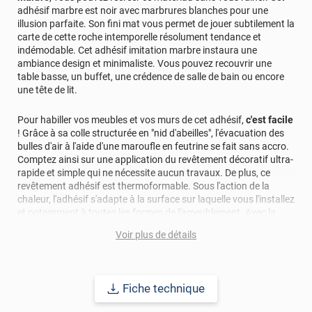
ma table basse, le rendu est parfait visuellement identique
adhésif marbre est noir avec marbrures blanches pour une
à de la vrai pierre, le produit est vraiment d'excellent
illusion parfaite. Son fini mat vous permet de jouer subtilement la
qualités et la pose facile. Envoi très rapide, emballage à la
carte de cette roche intemporelle résolument tendance et
hauteur du produit. Je recommande
indémodable. Cet adhésif imitation marbre instaura une
ambiance design et minimaliste. Vous pouvez recouvrir une
*****
Il y a 1958 jours
table basse, un buffet, une crédence de salle de bain ou encore
une tête de lit.
Super. Papier d excellente qualité utilisé pour customiser
table basse. Se travaille bien. Épais et solide
Pour habiller vos meubles et vos murs de cet adhésif,
c'est facile
*****
Il y a 2009 jours
! Grâce à sa colle structurée en "nid d'abeilles", l'évacuation des
produit conforme à la description, très bonne qualité,
bulles d'air à l'aide d'une maroufle en feutrine se fait sans accro.
facile à poser (notice bien faite)
Comptez ainsi sur une application du revêtement décoratif ultra-
rapide et simple qui ne nécessite aucun travaux. De plus, ce
*****
Il y a 2271 jours
revêtement adhésif est thermoformable. Sous l'action de la
chaleur, l'adhésif s'adapte à la surface sur laquelle vous l'installez
Conforme à la description
et notamment à toutes les formes de l'ameublement. Avec la
pose de cet adhésif décoratif, vous réalisez en moyenne 50%
*****
Il y a 2284 jours
Voir plus de détails
d'économie par rapport à une rénovation classique.
Donne du cachet à ma cuisine, simple de pose et rendu
comme un vrai marbre . 100% adopté
Pour donner une seconde jeunesse à vos murs ou meubles,
comptez sur ce vinyl de haute qualité avec une excellente
*****
Il y a 2499 jours
Fiche technique
résistance à l’eau, à la saleté, à l’abrasion, aux UV et à l’usure.
Ravie de la qualité du produit Très facile à poser .
Grâce à son épaisseur, cet adhésif masque également les petites