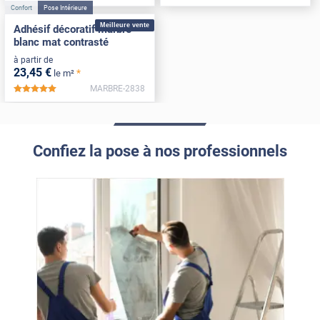
Confort
Pose Intérieure
Meilleure vente
Adhésif décoratif marbre
blanc mat contrasté
à partir de
23
,45
€
*
le m²
MARBRE-2838
*****
Confiez la pose à nos professionnels