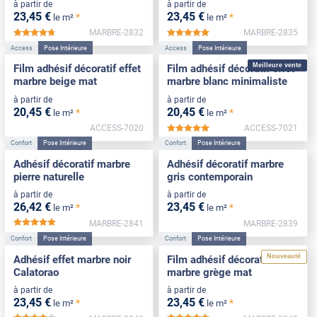
à partir de
à partir de
23
,45
€
23
,45
€
*
*
le m²
le m²
MARBRE-2832
MARBRE-2835
*****
*****
Access
Pose Intérieure
Access
Pose Intérieure
Meilleure vente
Film adhésif décoratif effet
Film adhésif décoratif effet
marbre beige mat
marbre blanc minimaliste
à partir de
à partir de
20
,45
€
20
,45
€
*
*
le m²
le m²
ACCESS-7020
ACCESS-7021
*****
Confort
Pose Intérieure
Confort
Pose Intérieure
Adhésif décoratif marbre
Adhésif décoratif marbre
pierre naturelle
gris contemporain
à partir de
à partir de
26
,42
€
23
,45
€
*
*
le m²
le m²
MARBRE-2841
MARBRE-2839
*****
Confort
Pose Intérieure
Confort
Pose Intérieure
Nouveauté
Adhésif effet marbre noir
Film adhésif décoratif effet
Calatorao
marbre grège mat
à partir de
à partir de
23
,45
€
23
,45
€
*
*
le m²
le m²