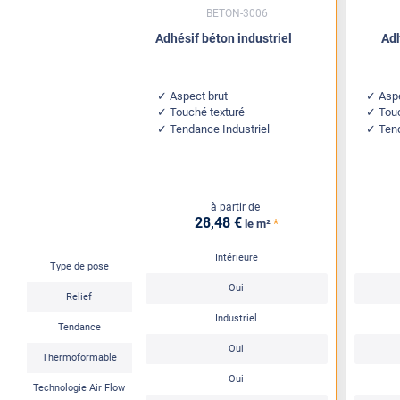
BETON-3006
Adhésif béton industriel
Adh
Aspect brut
Aspe
Touché texturé
Touc
Tendance Industriel
Ten
à partir de
28
,48
€
*
le m²
Intérieure
Type de pose
Oui
Relief
Industriel
Tendance
Oui
Thermoformable
Oui
Technologie Air Flow