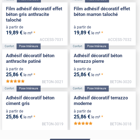
Film adhésif décoratif effet
Film adhésif décoratif effet
béton gris anthracite
béton marron taloché
taloché
à partir de
à partir de
19
,89
€
19
,89
€
*
*
le m²
le m²
ACCESS-7031
ACCESS-7032
Confort
Pose Intérieure
Confort
Pose Intérieure
Adhésif décoratif béton
Adhésif décoratif béton
anthracite patiné
terrazzo pierre
à partir de
à partir de
25
,86
€
25
,86
€
*
*
le m²
le m²
BETON-3021
BETON-3020
*****
Confort
Pose Intérieure
Confort
Pose Intérieure
Adhésif décoratif béton
Adhésif décoratif terrazzo
ciment gris
moderne
à partir de
à partir de
25
,86
€
25
,86
€
*
*
le m²
le m²
BETON-3019
BETON-3018
*****