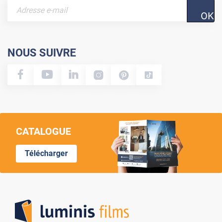
OK
NOUS SUIVRE
CATALOGUE
Télécharger
Lumi