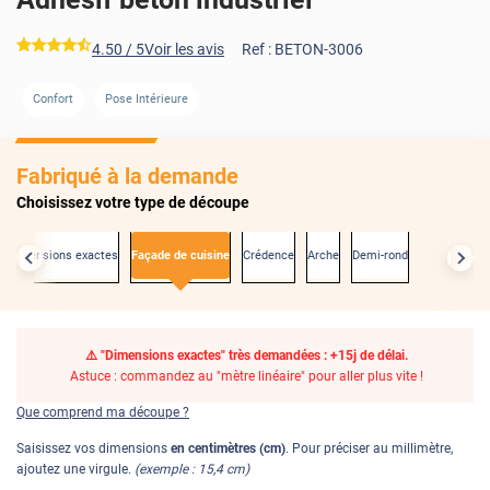
*****
4.50
/ 5
Voir les avis
Ref :
BETON-3006
Confort
Pose Intérieure
Fabriqué à la demande
Choisissez votre type de découpe
x dimensions exactes
Façade de cuisine
Crédence
Arche
Demi-rond
⚠️ "Dimensions exactes" très demandées : +15j de délai.
Astuce : commandez au "mètre linéaire" pour aller plus vite !
Que comprend ma découpe ?
Saisissez vos dimensions
en centimètres (cm)
. Pour préciser au millimètre,
ajoutez une virgule.
(exemple : 15,4 cm)