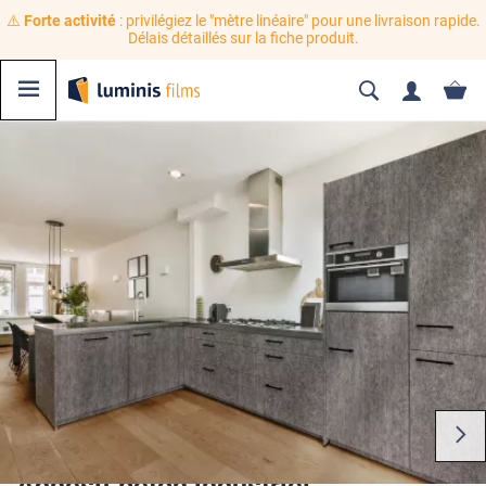
⚠️
Forte activité
: privilégiez le "mètre linéaire" pour une livraison rapide.
Délais détaillés sur la fiche produit.
Adhésif béton industriel