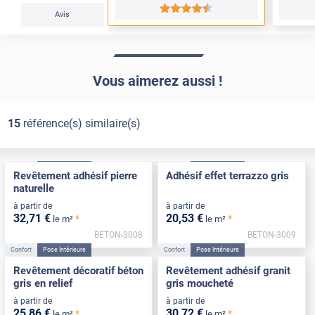
*****
Avis
Vous aimerez aussi !
15
référence(s) similaire(s)
Confort
Pose Intérieure
Confort
Pose Intérieure
Revêtement adhésif pierre
Adhésif effet terrazzo gris
naturelle
à partir de
à partir de
32
,71
€
20
,53
€
*
*
le m²
le m²
BETON-3008
BETON-3009
Confort
Pose Intérieure
Confort
Pose Intérieure
Revêtement décoratif béton
Revêtement adhésif granit
gris en relief
gris moucheté
à partir de
à partir de
25
,86
€
30
,72
€
*
*
le m²
le m²