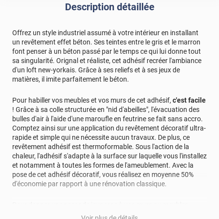
Description détaillée
Offrez un style industriel assumé à votre intérieur en installant
un revêtement effet béton. Ses teintes entre le gris et le marron
font penser à un béton passé par le temps ce qui lui donne tout
sa singularité. Orignal et réaliste, cet adhésif recréer l'ambiance
d'un loft new-yorkais. Grâce à ses reliefs et à ses jeux de
matières, il imite parfaitement le béton.
Pour habiller vos meubles et vos murs de cet adhésif,
c'est facile
! Grâce à sa colle structurée en "nid d'abeilles", l'évacuation des
bulles d'air à l'aide d'une maroufle en feutrine se fait sans accro.
Comptez ainsi sur une application du revêtement décoratif ultra-
rapide et simple qui ne nécessite aucun travaux. De plus, ce
revêtement adhésif est thermoformable. Sous l'action de la
chaleur, l'adhésif s'adapte à la surface sur laquelle vous l'installez
et notamment à toutes les formes de l'ameublement. Avec la
pose de cet adhésif décoratif, vous réalisez en moyenne 50%
d'économie par rapport à une rénovation classique.
Pour donner une seconde jeunesse à vos murs ou meubles,
comptez sur ce vinyl de haute qualité avec une excellente
Voir plus de détails