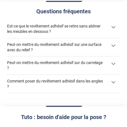
Questions fréquentes
Est-ce que le revêtement adhésif se retire sans abîmer
les meubles en dessous ?
Peut-on mettre du revêtement adhésif sur une surface
avec du relief ?
Peut-on mettre du revêtement adhésif sur du carrelage
?
Partir d'un coin et tirer assez fermement
Utiliser une solution de dépose pour annuler l'action de la
Comment poser du revêtement adhésif dans les angles
colle
?
S'aider d'un décapeur thermique : la colle va ramollir le film
faire appel à un
et la colle. Vous retirez beaucoup plus facilement le
«
poseur professionnel
revêtement adhésif.
Réussir la pose d'un revêtement adhésif dans les angles. »
Lisser la surface avec un enduit de lissage au préalable
Commander à la taille des carreaux et réappliquer un joint
propre par dessus
Tuto : besoin d'aide pour la pose ?