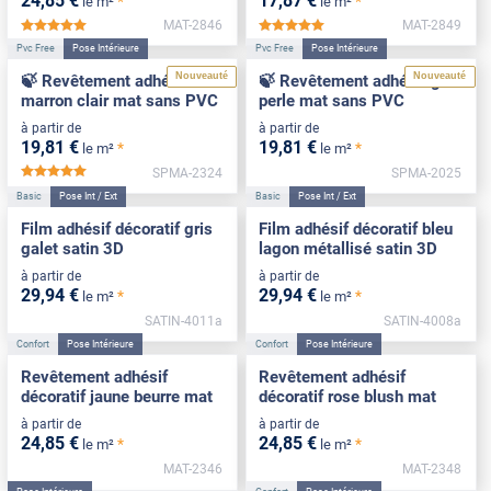
24
,85
€
17
,87
€
*
*
le m²
le m²
MAT-2846
MAT-2849
*****
*****
Pvc Free
Pose Intérieure
Pvc Free
Pose Intérieure
Nouveauté
Nouveauté
🍃 Revêtement adhésif
🍃 Revêtement adhésif gris
marron clair mat sans PVC
perle mat sans PVC
à partir de
à partir de
19
,81
€
19
,81
€
*
*
le m²
le m²
SPMA-2324
SPMA-2025
*****
Basic
Pose Int / Ext
Basic
Pose Int / Ext
Film adhésif décoratif gris
Film adhésif décoratif bleu
galet satin 3D
lagon métallisé satin 3D
à partir de
à partir de
29
,94
€
29
,94
€
*
*
le m²
le m²
SATIN-4011a
SATIN-4008a
Confort
Pose Intérieure
Confort
Pose Intérieure
Revêtement adhésif
Revêtement adhésif
décoratif jaune beurre mat
décoratif rose blush mat
à partir de
à partir de
24
,85
€
24
,85
€
*
*
le m²
le m²
MAT-2346
MAT-2348