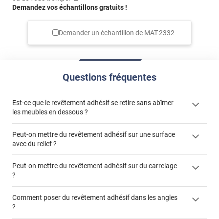
Demandez vos échantillons gratuits !
Demander un échantillon de
MAT-2332
Questions fréquentes
Est-ce que le revêtement adhésif se retire sans abîmer
les meubles en dessous ?
Peut-on mettre du revêtement adhésif sur une surface
avec du relief ?
Peut-on mettre du revêtement adhésif sur du carrelage
?
Partir d'un coin et tirer assez fermement
Utiliser une solution de dépose pour annuler l'action de la
Comment poser du revêtement adhésif dans les angles
colle
?
S'aider d'un décapeur thermique : la colle va ramollir le film
faire appel à un