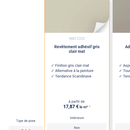
MAT-2332
Revêtement adhésif gris
Ad
clair mat
Finition gris clair mat
Aspe
Alternative à la peinture
Touc
Tendance Scandinave
Ten
à partir de
17
,87
€
*
le m²
Intérieure
Type de pose
Non