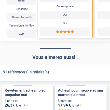
Relief
Contemporain
Tendance
Oui
Thermoformable
Oui
Technologie Air Flow
*****
Avis
Vous aimerez aussi !
31
référence(s) similaire(s)
Confort
Pose Intérieure
Confort
Pose Intérieure
Revêtement adhésif bleu
Adhésif pour meuble et mur
turquoise mat
marron clair mat
à partir de
à partir de
26
,37
€
17
,94
€
*
*
le m²
le m²