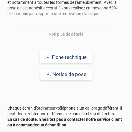
et notamment à toutes les formes de l'ameublement. Avec la
pose de cet adhésif décoratif, vous réalisez en moyenne 50%
d'économie par rapport à une rénovation classique.
Pour donner une seconde jeunesse à vos murs ou meubles,
comptez sur ce vinyl de haute qualité avec une excellente
Voir plus de détails
résistance à l’eau, à la saleté, à l’abrasion, aux UV et à l’usure.
Grâce à son épaisseur, cet adhésif masque également les petites
imperfections. Classé A+ au test C.O.V et C-s2,d0 au feu, ce
revêtement peut être installé dans un lieu ouvert public.
Fiche technique
Durabilité
: 10 ans en pose intérieur (anti craquèlement,
écaillage, délamination et jaunissement)
Notice de pose
Afin de vous rendre compte de la qualité et de son rendu
véritable, nous vous conseillons de faire une demande
d'échantillons gratuite.
Chaque écran d’ordinateur/téléphone a un calibrage différent, il
peut donc exister une différence de couleur et/ou de texture.
En cas de doute, n’hésitez pas à contacter notre service client
ou à commander un échantillon.