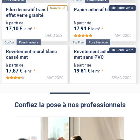
Pose Intérieure
Confort
Pose Intérieure
Meilleure vente
Nouveauté
Film décoratif translucide
Papier adhésif blanc mat
effet verre granité
à partir de
à partir de
17
,10
€
17
,94
€
*
*
le m²
le m²
DECO-553i
MAT-2300
*****
Confort
Pose Intérieure
Pvc Free
Pose Intérieure
Meilleure vente
Revêtement mural blanc
Revêtement adhésif blanc
cassé mat
mat sans PVC
à partir de
à partir de
17
,87
€
19
,81
€
*
*
le m²
le m²
MAT-2320
SPMA-2300
*****
Confiez la pose à nos professionnels