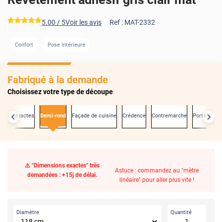
*****
5.00
/ 5
Voir les avis
Ref :
MAT-2332
Confort
Pose Intérieure
Fabriqué à la demande
Choisissez votre type de découpe
sions exactes
Demi-rond
Façade de cuisine
Crédence
Contremarche
Porte
Car
⚠️ "Dimensions exactes" très
Astuce : commandez au "mètre
demandées : +15j de délai.
linéaire" pour aller plus vite !
Diamètre
Quantité