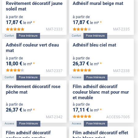
Revêtement décoratif jaune
Adhésif mural beige mat
soleil mat
à partir de
à partir de
17
,87
€
17
,87
€
*
*
le m²
le m²
MAT-2333
MAT-2335
*****
*****
Confort
Pose Intérieure
Confort
Pose Intérieure
Adhésif couleur vert d'eau
Adhésif bleu ciel mat
mat
à partir de
à partir de
18
,00
€
26
,37
€
*
*
le m²
le m²
MAT-2337
MAT-2338
*****
*****
Confort
Pose Intérieure
Access
Pose Intérieure
Revêtement décoratif rose
Film adhésif décoratif
pêche mat
couleur blanc mat pour mur
et meuble
à partir de
à partir de
26
,37
€
17
,11
€
*
*
le m²
le m²
MAT-2342
ACCESS-7005
*****
Access
Pose Intérieure
Access
Pose Intérieure
Film adhésif décoratif
Film adhésif décoratif effet