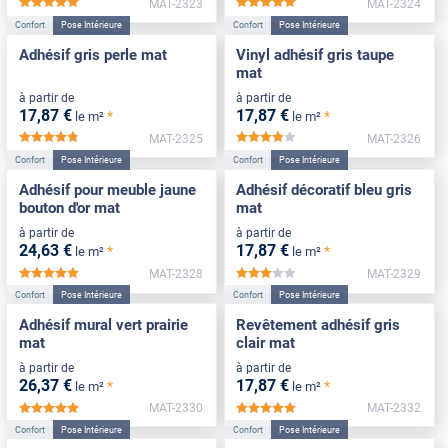
MAT-2323
MAT-2324
*****
*****
Confort
Pose Intérieure
Confort
Pose Intérieure
Adhésif gris perle mat
Vinyl adhésif gris taupe
mat
à partir de
à partir de
17
,87
€
17
,87
€
*
*
le m²
le m²
MAT-2325
MAT-2326
*****
*****
Confort
Pose Intérieure
Confort
Pose Intérieure
Adhésif pour meuble jaune
Adhésif décoratif bleu gris
bouton d'or mat
mat
à partir de
à partir de
24
,63
€
17
,87
€
*
*
le m²
le m²
MAT-2328
MAT-2329
*****
*****
Confort
Pose Intérieure
Confort
Pose Intérieure
Adhésif mural vert prairie
Revêtement adhésif gris
mat
clair mat
à partir de
à partir de
26
,37
€
17
,87
€
*
*
le m²
le m²
MAT-2330
MAT-2332
*****
*****
Confort
Pose Intérieure
Confort
Pose Intérieure