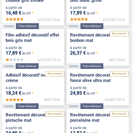
couleur gris smoke
bois blanc grisé
à partir de
à partir de
16
,48
€
17
,89
€
*
*
le m²
le m²
ACCESS-7006
ACCESS-7010
*****
*****
Access
Pose Intérieure
Confort
Pose Intérieure
Nouveauté
Film adhésif décoratif effet
Revêtement décoratif rose
bois gris mat
bonbon mat
à partir de
à partir de
17
,89
€
26
,37
€
*
*
le m²
le m²
ACCESS-7015
MAT-2343
*****
Confort
Pose Intérieure
Confort
Pose Intérieure
Nouveauté
Nouveauté
Adhésif décoratif mat blanc
Revêtement décoratif vert
crème
foncé olive ultra mat
à partir de
à partir de
18
,24
€
24
,85
€
*
*
le m²
le m²
MAT-2344
ULMAT-3310
*****
Confort
Pose Intérieure
Confort
Pose Intérieure
Nouveauté
Nouveauté
Revêtement décoratif vert
Revêtement décoratif
pistache mat
porcelaine mat
à partir de
à partir de