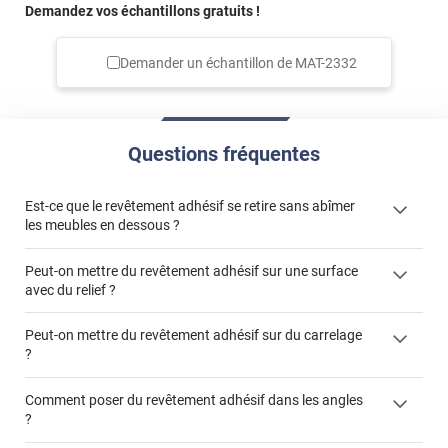
Demandez vos échantillons gratuits !
Demander un échantillon de
MAT-2332
Questions fréquentes
Est-ce que le revêtement adhésif se retire sans abîmer
les meubles en dessous ?
Peut-on mettre du revêtement adhésif sur une surface
avec du relief ?
Peut-on mettre du revêtement adhésif sur du carrelage
?
Partir d'un coin et tirer assez fermement
Utiliser une solution de dépose pour annuler l'action de la
Comment poser du revêtement adhésif dans les angles
colle
?
S'aider d'un décapeur thermique : la colle va ramollir le film
faire appel à un