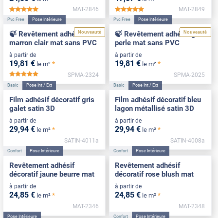
MAT-2846
MAT-2849
*****
*****
Pvc Free
Pose Intérieure
Pvc Free
Pose Intérieure
Nouveauté
Nouveauté
🍃 Revêtement adhésif
🍃 Revêtement adhésif gris
marron clair mat sans PVC
perle mat sans PVC
à partir de
à partir de
19
,81
€
19
,81
€
*
*
le m²
le m²
SPMA-2324
SPMA-2025
*****
Basic
Pose Int / Ext
Basic
Pose Int / Ext
Film adhésif décoratif gris
Film adhésif décoratif bleu
galet satin 3D
lagon métallisé satin 3D
à partir de
à partir de
29
,94
€
29
,94
€
*
*
le m²
le m²
SATIN-4011a
SATIN-4008a
Confort
Pose Intérieure
Confort
Pose Intérieure
Revêtement adhésif
Revêtement adhésif
décoratif jaune beurre mat
décoratif rose blush mat
à partir de
à partir de
24
,85
€
24
,85
€
*
*
le m²
le m²
MAT-2346
MAT-2348
Pose Intérieure
Confort
Pose Intérieure