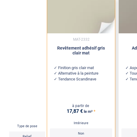
MAT-2332
Revêtement adhésif gris
Ad
clair mat
Finition gris clair mat
Aspe
Alternative à la peinture
Touc
Tendance Scandinave
Ten
à partir de
17
,87
€
*
le m²
Intérieure
Type de pose
Non
Relief