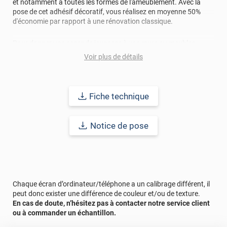
et notamment à toutes les formes de l'ameublement. Avec la
pose de cet adhésif décoratif, vous réalisez en moyenne 50%
d'économie par rapport à une rénovation classique.
Pour donner une seconde jeunesse à vos murs ou meubles,
comptez sur ce vinyl de haute qualité avec une excellente
Voir plus de détails
résistance à l’eau, à la saleté, à l’abrasion, aux UV et à l’usure.
Grâce à son épaisseur, cet adhésif masque également les petites
imperfections. Classé A+ au test C.O.V et C-s2,d0 au feu, ce
revêtement peut être installé dans un lieu ouvert public.
Fiche technique
Durabilité
: 10 ans en pose intérieur (anti craquèlement,
écaillage, délamination et jaunissement)
Notice de pose
Afin de vous rendre compte de la qualité et de son rendu
véritable, nous vous conseillons de faire une demande
d'échantillons gratuite.
Chaque écran d’ordinateur/téléphone a un calibrage différent, il
Rappel
: Les dimensions que vous saisissez sont découpées au
peut donc exister une différence de couleur et/ou de texture.
millimètre près.
En cas de doute, n’hésitez pas à contacter notre service client
ou à commander un échantillon.
Si vous souhaitez recouvrir en une seule découpe la face visible
et les bords/tranches de votre façade, il faut ajouter l’épaisseur