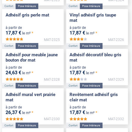
*****
*****
Confort
Pose Intérieure
Confort
Pose Intérieure
Adhésif gris perle mat
Vinyl adhésif gris taupe
mat
à partir de
à partir de
17
,87
€
17
,87
€
*
*
le m²
le m²
MAT-2325
MAT-2326
*****
*****
Confort
Pose Intérieure
Confort
Pose Intérieure
Adhésif pour meuble jaune
Adhésif décoratif bleu gris
bouton d'or mat
mat
à partir de
à partir de
24
,63
€
17
,87
€
*
*
le m²
le m²
MAT-2328
MAT-2329
*****
*****
Confort
Pose Intérieure
Confort
Pose Intérieure
Adhésif mural vert prairie
Revêtement adhésif gris
mat
clair mat
à partir de
à partir de
26
,37
€
17
,87
€
*
*
le m²
le m²
MAT-2330
MAT-2332
*****
*****
Confort
Pose Intérieure
Confort
Pose Intérieure