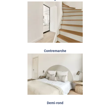
Contremarche
Demi-rond