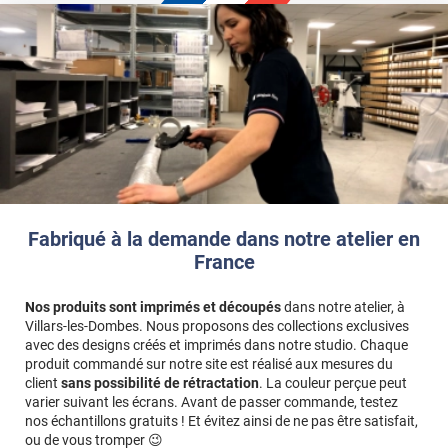
des bords aux dimensions saisies.
Exemple
: pour une façade de
60 x 80 cm
avec des bords de
2
cm
, vous devez saisir
64 x 84 cm
(60+2+2 et 80+2+2).
Fabriqué à la demande dans notre atelier en
France
Nos produits sont imprimés et découpés
dans notre atelier, à
Villars-les-Dombes. Nous proposons des collections exclusives
avec des designs créés et imprimés dans notre studio. Chaque
produit commandé sur notre site est réalisé aux mesures du
client
sans possibilité de rétractation
. La couleur perçue peut
varier suivant les écrans. Avant de passer commande, testez
nos échantillons gratuits ! Et évitez ainsi de ne pas être satisfait,
ou de vous tromper 😉