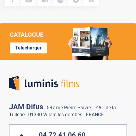
CATALOGUE
Télécharger
Lumi
JAM Difus
- 587 rue Pierre Poivre, - ZAC de la
Tuilerie - 01330 Villars-les-dombes - FRANCE
04.72.41.06.60