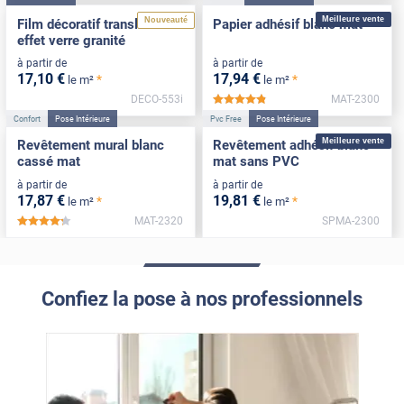
Meilleure vente
Nouveauté
Film décoratif translucide
Papier adhésif blanc mat
effet verre granité
à partir de
à partir de
17
,10
€
17
,94
€
*
*
le m²
le m²
DECO-553i
MAT-2300
*****
Confort
Pose Intérieure
Pvc Free
Pose Intérieure
Meilleure vente
Revêtement mural blanc
Revêtement adhésif blanc
cassé mat
mat sans PVC
à partir de
à partir de
17
,87
€
19
,81
€
*
*
le m²
le m²
MAT-2320
SPMA-2300
*****
Confiez la pose à nos professionnels