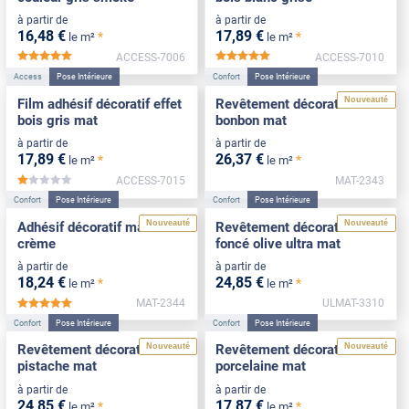
à partir de
à partir de
16
,48
€
17
,89
€
*
*
le m²
le m²
ACCESS-7006
ACCESS-7010
*****
*****
Access
Pose Intérieure
Confort
Pose Intérieure
Nouveauté
Film adhésif décoratif effet
Revêtement décoratif rose
bois gris mat
bonbon mat
à partir de
à partir de
17
,89
€
26
,37
€
*
*
le m²
le m²
ACCESS-7015
MAT-2343
*****
Confort
Pose Intérieure
Confort
Pose Intérieure
Nouveauté
Nouveauté
Adhésif décoratif mat blanc
Revêtement décoratif vert
crème
foncé olive ultra mat
à partir de
à partir de
18
,24
€
24
,85
€
*
*
le m²
le m²
MAT-2344
ULMAT-3310
*****
Confort
Pose Intérieure
Confort
Pose Intérieure
Nouveauté
Nouveauté
Revêtement décoratif vert
Revêtement décoratif
pistache mat
porcelaine mat
à partir de
à partir de
24
,85
€
17
,87
€
*
*
le m²
le m²