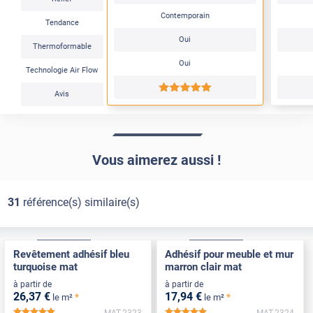
Contemporain
Tendance
Oui
Thermoformable
Oui
Technologie Air Flow
*****
Avis
Vous aimerez aussi !
31
référence(s) similaire(s)
Confort
Pose Intérieure
Confort
Pose Intérieure
Revêtement adhésif bleu
Adhésif pour meuble et mur
turquoise mat
marron clair mat
à partir de
à partir de
26
,37
€
17
,94
€
*
*
le m²
le m²
MAT-2323
MAT-2324