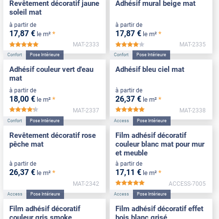
Revêtement décoratif jaune
Adhésif mural beige mat
soleil mat
à partir de
à partir de
17
,87
€
17
,87
€
*
*
le m²
le m²
MAT-2333
MAT-2335
*****
*****
Confort
Pose Intérieure
Confort
Pose Intérieure
Adhésif couleur vert d'eau
Adhésif bleu ciel mat
mat
à partir de
à partir de
18
,00
€
26
,37
€
*
*
le m²
le m²
MAT-2337
MAT-2338
*****
*****
Confort
Pose Intérieure
Access
Pose Intérieure
Revêtement décoratif rose
Film adhésif décoratif
pêche mat
couleur blanc mat pour mur
et meuble
à partir de
à partir de
26
,37
€
17
,11
€
*
*
le m²
le m²
MAT-2342
ACCESS-7005
*****
Access
Pose Intérieure
Access
Pose Intérieure
Film adhésif décoratif
Film adhésif décoratif effet
couleur gris smoke
bois blanc grisé