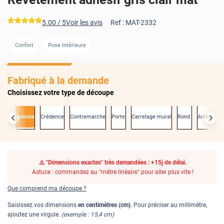
*****
5.00
/ 5
Voir les avis
Ref :
MAT-2332
Confort
Pose Intérieure
AVANT
Fabriqué à la demande
Choisissez votre type de découpe
ade de cuisine
Crédence
Contremarche
Porte
Carrelage mural
Rond
Arche
De
⚠️ "Dimensions exactes" très demandées : +15j de délai.
Astuce : commandez au "mètre linéaire" pour aller plus vite !
Que comprend ma découpe ?
Saisissez vos dimensions
en centimètres (cm)
. Pour préciser au millimètre,
ajoutez une virgule.
(exemple : 15,4 cm)