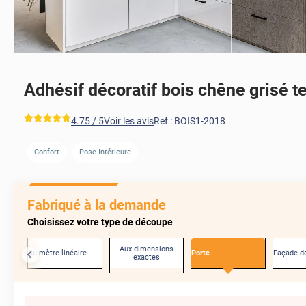
Adhésif décoratif bois chêne grisé t
*****
4.75
/ 5
Voir les avis
Ref :
BOIS1-2018
Confort
Pose Intérieure
Fabriqué à la demande
Choisissez votre type de découpe
Aux dimensions
Au mètre linéaire
Porte
Façade de
exactes