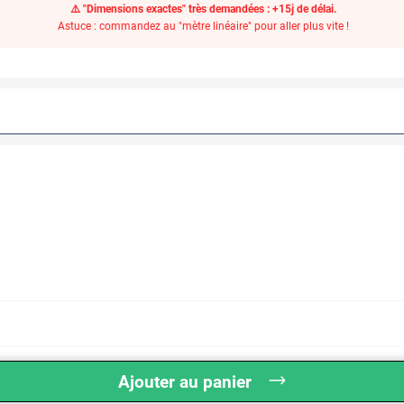
⚠️ "Dimensions exactes" très demandées : +15j de délai.
Astuce : commandez au "mètre linéaire" pour aller plus vite !
Ajouter au panier