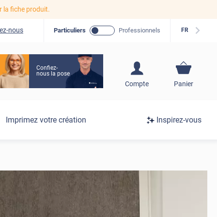
r la fiche produit.
ez-nous
Particuliers
Professionnels
FR
Confiez-
nous la pose
S'inscrire / Se
Compte
Panier
connecter
Connexion
Imprimez votre création
Inspirez-vous
/
Inscription