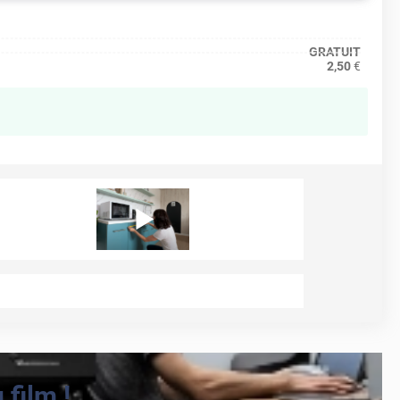
GRATUIT
2,50
€
film !