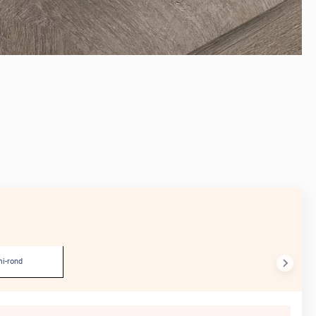
AVANT
i-rond