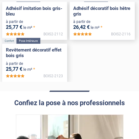
Adhésif imitation bois gris-
Adhésif décoratif bois hêtre
bleu
gris
à partir de
à partir de
25
,77
€
26
,42
€
*
*
le m²
le m²
BOIS2-2112
BOIS2-2116
*****
*****
Confort
Pose Intérieure
Revêtement décoratif effet
bois gris
à partir de
25
,77
€
*
le m²
BOIS2-2123
*****
Confiez la pose à nos professionnels