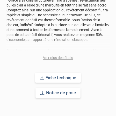
! Grâce à sa colle structurée en "nid d'abeilles", l'évacuation des
bulles d'air à l'aide d'une maroufle en feutrine se fait sans accro.
Comptez ainsi sur une application du revêtement décoratif ultra-
rapide et simple qui ne nécessite aucun travaux. De plus, ce
revêtement adhésif est thermoformable. Sous l'action de la
chaleur, l'adhésif s'adapte à la surface sur laquelle vous l'installez
et notamment à toutes les formes de l'ameublement. Avec la
pose de cet adhésif décoratif, vous réalisez en moyenne 50%
d'économie par rapport à une rénovation classique.
Pour donner une seconde jeunesse à vos murs ou meubles,
comptez sur ce vinyl de haute qualité avec une excellente
Voir plus de détails
résistance à l’eau, à la saleté, à l’abrasion, aux UV et à l’usure.
Grâce à son épaisseur, cet adhésif masque également les petites
imperfections. Classé A+ au test C.O.V et C-s2,d0 au feu, ce
revêtement peut être installé dans un lieu ouvert public.
Fiche technique
Durabilité
: 10 ans en pose intérieur (anti craquèlement,
écaillage, délamination et jaunissement)
Notice de pose
Afin de vous rendre compte de la qualité et de son rendu
véritable, nous vous conseillons de faire une demande
d'échantillons gratuite.