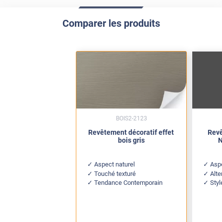
Comparer les produits
BOIS2-2123
Revêtement décoratif effet
Revê
bois gris
N
Aspect naturel
Asp
Touché texturé
Alte
Tendance Contemporain
Styl