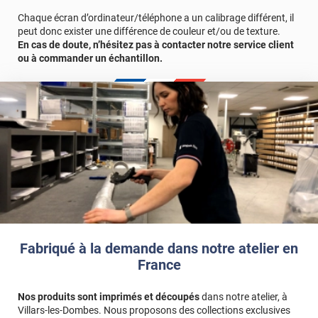
Chaque écran d’ordinateur/téléphone a un calibrage différent, il
Vous allez commander 1 face de porte avec un surplus de 13 cm
peut donc exister une différence de couleur et/ou de texture.
comprenant le retour porte + le cadre.
En cas de doute, n’hésitez pas à contacter notre service client
ou à commander un échantillon.
Fabriqué à la demande dans notre atelier en
France
Nos produits sont imprimés et découpés
dans notre atelier, à
Villars-les-Dombes. Nous proposons des collections exclusives