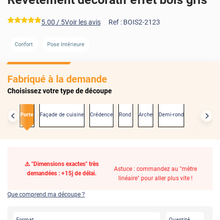
*****
5.00
/ 5
Voir les avis
Ref :
BOIS2-2123
Confort
Pose Intérieure
Fabriqué à la demande
Choisissez votre type de découpe
xactes
Porte
Façade de cuisine
Crédence
Rond
Arche
Demi-rond
⚠️ "Dimensions exactes" très
Astuce : commandez au "mètre
demandées : +15j de délai.
linéaire" pour aller plus vite !
Que comprend ma découpe ?
Format
Quantité