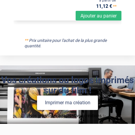
à partir de
11
,12
€
**
Ajouter au panier
**
Prix unitaire pour l'achat de la plus grande
quantité.
Vos créations ou logos imprimés
sur du film !
Imprimer ma création
Nos graphistes adaptent vos créations ✨