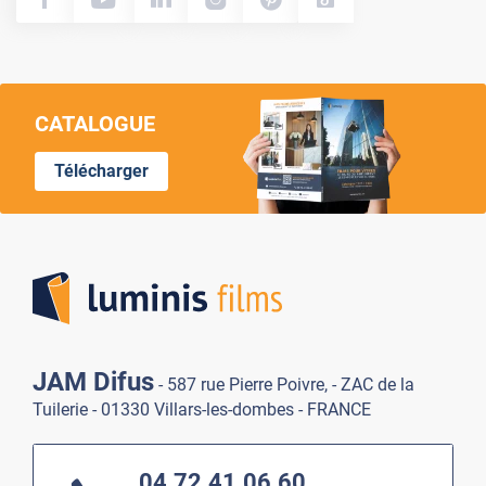
CATALOGUE
Télécharger
Lumi
JAM Difus
- 587 rue Pierre Poivre, - ZAC de la
Tuilerie - 01330 Villars-les-dombes - FRANCE
04.72.41.06.60