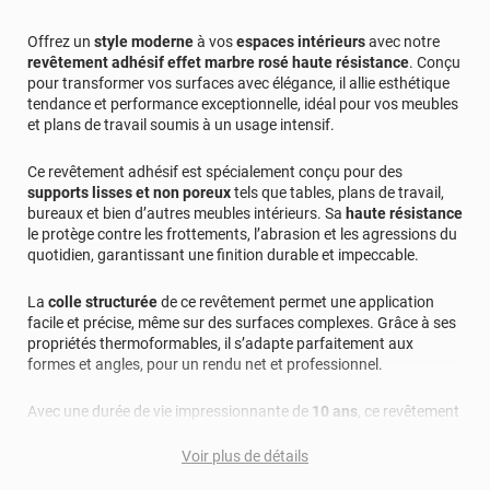
Offrez un
style moderne
à vos
espaces intérieurs
avec notre
revêtement adhésif effet marbre rosé haute résistance
. Conçu
pour transformer vos surfaces avec élégance, il allie esthétique
tendance et performance exceptionnelle, idéal pour vos meubles
et plans de travail soumis à un usage intensif.
Ce revêtement adhésif est spécialement conçu pour des
supports lisses et non poreux
tels que tables, plans de travail,
bureaux et bien d’autres meubles intérieurs. Sa
haute résistance
le protège contre les frottements, l’abrasion et les agressions du
quotidien, garantissant une finition durable et impeccable.
La
colle structurée
de ce revêtement permet une application
facile et précise, même sur des surfaces complexes. Grâce à ses
propriétés thermoformables, il s’adapte parfaitement aux
formes et angles, pour un rendu net et professionnel.
Avec une durée de vie impressionnante de
10 ans
, ce revêtement
offre une excellente résistance à l’eau, à la saleté, aux rayons UV
et à l’usure. Il ne jaunit pas, ne craquèle pas et reste intact face
Voir plus de détails
aux délaminations et écaillages. C’est la solution idéale pour