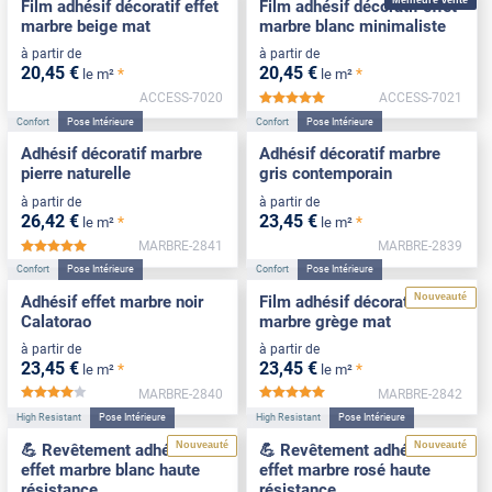
Film adhésif décoratif effet
Film adhésif décoratif effet
marbre beige mat
marbre blanc minimaliste
à partir de
à partir de
20
,45
€
20
,45
€
*
*
le m²
le m²
ACCESS-7020
ACCESS-7021
*****
Confort
Pose Intérieure
Confort
Pose Intérieure
Adhésif décoratif marbre
Adhésif décoratif marbre
pierre naturelle
gris contemporain
à partir de
à partir de
26
,42
€
23
,45
€
*
*
le m²
le m²
MARBRE-2841
MARBRE-2839
*****
Confort
Pose Intérieure
Confort
Pose Intérieure
Nouveauté
Adhésif effet marbre noir
Film adhésif décoratif effet
Calatorao
marbre grège mat
à partir de
à partir de
23
,45
€
23
,45
€
*
*
le m²
le m²
MARBRE-2840
MARBRE-2842
*****
*****
High Resistant
Pose Intérieure
High Resistant
Pose Intérieure
Nouveauté
Nouveauté
💪 Revêtement adhésif
💪 Revêtement adhésif
effet marbre blanc haute
effet marbre rosé haute
résistance
résistance