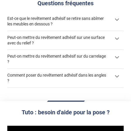
Questions fréquentes
Est-ce que le revêtement adhésif se retire sans abîmer
les meubles en dessous ?
Peut-on mettre du revêtement adhésif sur une surface
avec du relief ?
Peut-on mettre du revêtement adhésif sur du carrelage
?
Partir d'un coin et tirer assez fermement
Utiliser une solution de dépose pour annuler l'action de la
Comment poser du revêtement adhésif dans les angles
colle
?
S'aider d'un décapeur thermique : la colle va ramollir le film
faire appel à un
et la colle. Vous retirez beaucoup plus facilement le
«
poseur professionnel
revêtement adhésif.
Réussir la pose d'un revêtement adhésif dans les angles. »
Lisser la surface avec un enduit de lissage au préalable
Commander à la taille des carreaux et réappliquer un joint
propre par dessus
Tuto : besoin d'aide pour la pose ?