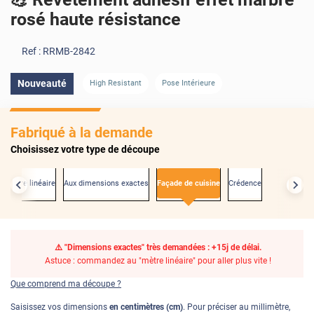
rosé haute résistance
Ref :
RRMB-2842
Nouveauté
High Resistant
Pose Intérieure
Fabriqué à la demande
Choisissez votre type de découpe
u mètre linéaire
Aux dimensions exactes
Façade de cuisine
Crédence
⚠️ "Dimensions exactes" très demandées : +15j de délai.
Astuce : commandez au "mètre linéaire" pour aller plus vite !
Que comprend ma découpe ?
Saisissez vos dimensions
en centimètres (cm)
. Pour préciser au millimètre,