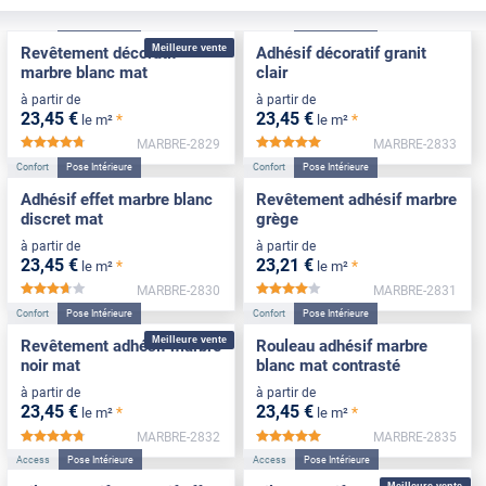
Confort
Pose Intérieure
Confort
Pose Intérieure
Meilleure vente
Revêtement décoratif
Adhésif décoratif granit
marbre blanc mat
clair
à partir de
à partir de
23
,45
€
23
,45
€
*
*
le m²
le m²
MARBRE-2829
MARBRE-2833
*****
*****
Confort
Pose Intérieure
Confort
Pose Intérieure
Adhésif effet marbre blanc
Revêtement adhésif marbre
discret mat
grège
à partir de
à partir de
23
,45
€
23
,21
€
*
*
le m²
le m²
MARBRE-2830
MARBRE-2831
*****
*****
Confort
Pose Intérieure
Confort
Pose Intérieure
Meilleure vente
Revêtement adhésif marbre
Rouleau adhésif marbre
noir mat
blanc mat contrasté
à partir de
à partir de
23
,45
€
23
,45
€
*
*
le m²
le m²
MARBRE-2832
MARBRE-2835
*****
*****
Access
Pose Intérieure
Access
Pose Intérieure
Meilleure vente