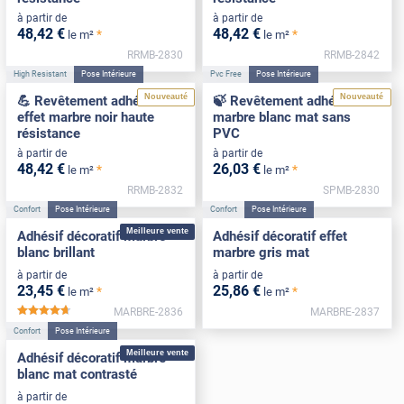
à partir de
à partir de
48
,42
€
48
,42
€
*
*
le m²
le m²
RRMB-2830
RRMB-2842
High Resistant
Pose Intérieure
Pvc Free
Pose Intérieure
Nouveauté
Nouveauté
💪 Revêtement adhésif
🍃 Revêtement adhésif
effet marbre noir haute
marbre blanc mat sans
résistance
PVC
à partir de
à partir de
48
,42
€
26
,03
€
*
*
le m²
le m²
RRMB-2832
SPMB-2830
Confort
Pose Intérieure
Confort
Pose Intérieure
Meilleure vente
Adhésif décoratif marbre
Adhésif décoratif effet
blanc brillant
marbre gris mat
à partir de
à partir de
23
,45
€
25
,86
€
*
*
le m²
le m²
MARBRE-2836
MARBRE-2837
*****
Confort
Pose Intérieure
Meilleure vente
Adhésif décoratif marbre
blanc mat contrasté
à partir de