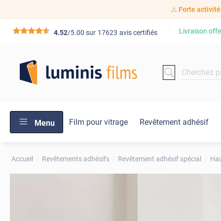
⚠️
Forte activité
Livraison offe
*****
4.52
/5.00 sur
17623
avis certifiés
Film pour vitrage
Revêtement adhésif
Menu
Accueil
Revêtements adhésifs
Revêtement adhésif spécial
Hau