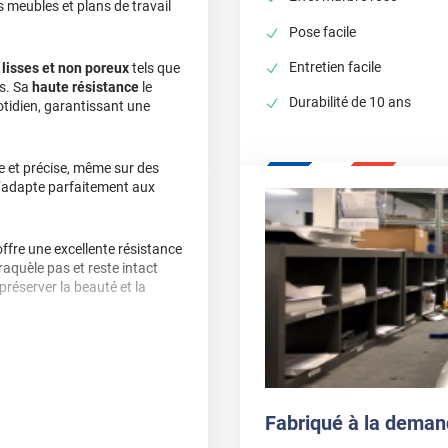
 meubles et plans de travail
Pose facile
Entretien facile
 lisses et non poreux
tels que
rs. Sa
haute résistance
le
Durabilité de 10 ans
otidien, garantissant une
e et précise, même sur des
s’adapte parfaitement aux
offre une excellente résistance
craquèle pas et reste intact
préserver la beauté et la
 facile. Nettoyez-le avec un
, utilisez simplement de l’eau
r sa durée de vie.
Fabriqué à la deman
t adhésif garantit une
qualité