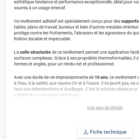
esthétique tendance et performance exceptionnelle, idéal pour vos
soumis à un usage intensif.
Ce revêtement adhésif est spécialement conçu pour des
supports
tables, plans de travail, bureaux et bien d’autres meubles intérieu
protège contre les frottements, l’abrasion et les agressions du qu
finition durable et impeccable.
La
colle structurée
de ce revêtement permet une application facil
surfaces complexes. Grâce à ses propriétés thermoformables, il 
formes et angles, pour un rendu net et professionnel.
Avec une durée de vie impressionnante de
10 ans
, ce revêtement 
à l’eau, à la saleté, aux rayons UV et à l’usure. Il ne jaunit pas, ne 
face aux délaminations et écaillages. C’est la solution idéale pour 
solidité de vos surfaces intérieures.
Voir plus de détails
Gardez votre revêtement toujours impeccable grâce à un entretien
savon doux ou un détergent au pH neutre. Pour les taches tenaces
chaude. Évitez les produits trop acides ou basiques pour prolonge
Fiche technique
Classé
D's2-d0
(ce qui n'est pas l'équivalent du M1), ce revêtemen