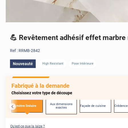
💪 Revêtement adhésif effet marbre 
Ref :
RRMB-2842
Nouveauté
High Resistant
Pose Intérieure
Fabriqué à la demande
Choisissez votre type de découpe
Aux dimensions
Au mètre linéaire
Façade de cuisine
Crédence
exactes
Qu'est-ce que la laize ?