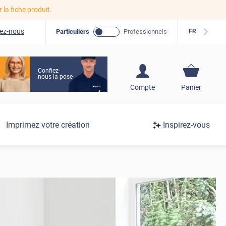
r la fiche produit.
ez-nous
Particuliers
Professionnels
FR
Confiez-
nous la pose
S'inscrire / Se
Compte
Panier
connecter
Connexion
Imprimez votre création
Inspirez-vous
/
Inscription