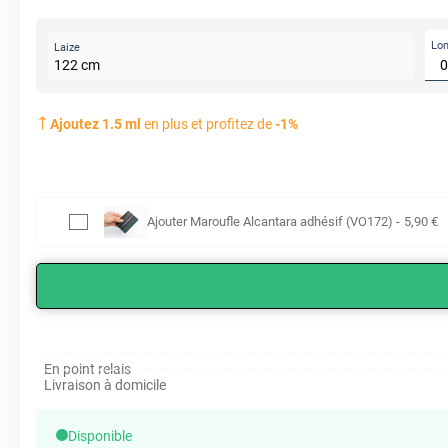
Lo
Laize
122
cm
Ajoutez
1.5
ml
en plus et profitez de
-
1
%
Ajouter
Maroufle Alcantara adhésif (VO172)
-
5
,90
€
En point relais
Livraison à domicile
Disponible