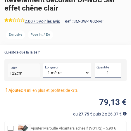
effet chêne clair
*****
2.00
/ 5
Voir les avis
Ref :
3M-DW-1902-MT
Exclusive
Pose Int / Ext
AVANT
Qu'est-ce que la laize ?
Longueur
Quantité
Laize
122
cm
Ajoutez
4
ml
en plus et profitez de
-
3
%
79
,13
€
ou
27.75
€ puis 2 x
26.37
€
Ajouter
Maroufle Alcantara adhésif (VO172)
-
5
,90
€