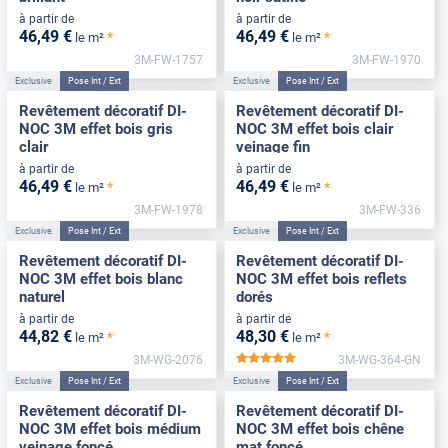
à partir de
à partir de
46
,49
€
46
,49
€
*
*
le m²
le m²
3M-FW-1757
3M-FW-1970
Exclusive
Pose Int / Ext
Exclusive
Pose Int / Ext
Revêtement décoratif DI-
Revêtement décoratif DI-
NOC 3M effet bois gris
NOC 3M effet bois clair
clair
veinage fin
à partir de
à partir de
46
,49
€
46
,49
€
*
*
le m²
le m²
3M-FW-1978
3M-FW-336
Exclusive
Pose Int / Ext
Exclusive
Pose Int / Ext
Revêtement décoratif DI-
Revêtement décoratif DI-
NOC 3M effet bois blanc
NOC 3M effet bois reflets
naturel
dorés
à partir de
à partir de
44
,82
€
48
,30
€
*
*
le m²
le m²
3M-WG-2076
3M-WG-364-GN
*****
Exclusive
Pose Int / Ext
Exclusive
Pose Int / Ext
Revêtement décoratif DI-
Revêtement décoratif DI-
NOC 3M effet bois médium
NOC 3M effet bois chêne
veinage foncé
mat foncé