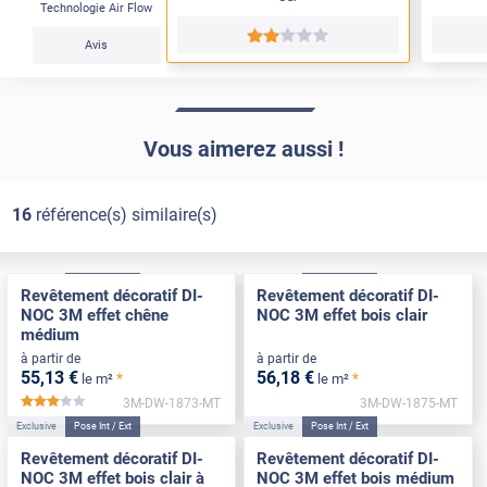
Technologie Air Flow
*****
Avis
Vous aimerez aussi !
16
référence(s) similaire(s)
Exclusive
Pose Int / Ext
Exclusive
Pose Int / Ext
Revêtement décoratif DI-
Revêtement décoratif DI-
NOC 3M effet chêne
NOC 3M effet bois clair
médium
à partir de
à partir de
55
,13
€
56
,18
€
*
*
le m²
le m²
3M-DW-1873-MT
3M-DW-1875-MT
*****
Exclusive
Pose Int / Ext
Exclusive
Pose Int / Ext
Revêtement décoratif DI-
Revêtement décoratif DI-
NOC 3M effet bois clair à
NOC 3M effet bois médium