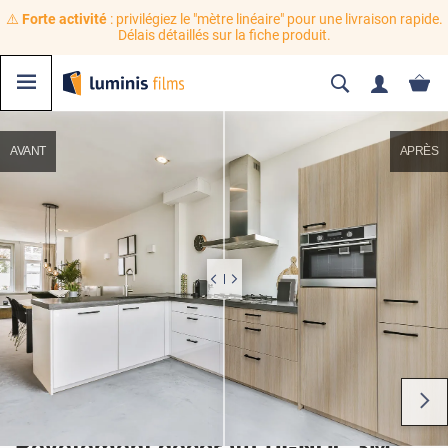
⚠️
Forte activité
: privilégiez le "mètre linéaire" pour une livraison rapide.
Délais détaillés sur la fiche produit.
AVANT
APRÈS
Revêtement décoratif DI-NOC 3M