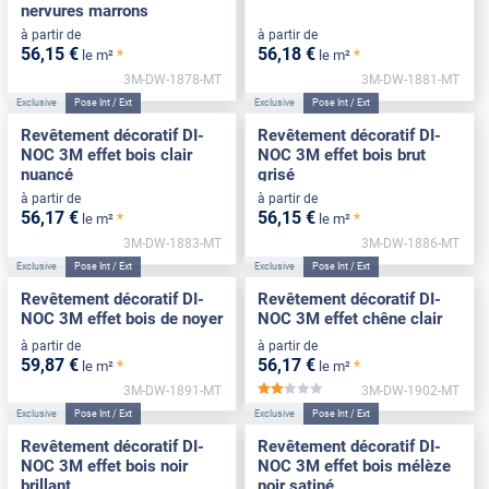
nervures marrons
à partir de
à partir de
56
,15
€
56
,18
€
*
*
le m²
le m²
3M-DW-1878-MT
3M-DW-1881-MT
Exclusive
Pose Int / Ext
Exclusive
Pose Int / Ext
Revêtement décoratif DI-
Revêtement décoratif DI-
NOC 3M effet bois clair
NOC 3M effet bois brut
nuancé
grisé
à partir de
à partir de
56
,17
€
56
,15
€
*
*
le m²
le m²
3M-DW-1883-MT
3M-DW-1886-MT
Exclusive
Pose Int / Ext
Exclusive
Pose Int / Ext
Revêtement décoratif DI-
Revêtement décoratif DI-
NOC 3M effet bois de noyer
NOC 3M effet chêne clair
à partir de
à partir de
59
,87
€
56
,17
€
*
*
le m²
le m²
3M-DW-1891-MT
3M-DW-1902-MT
*****
Exclusive
Pose Int / Ext
Exclusive
Pose Int / Ext
Revêtement décoratif DI-
Revêtement décoratif DI-
NOC 3M effet bois noir
NOC 3M effet bois mélèze
brillant
noir satiné