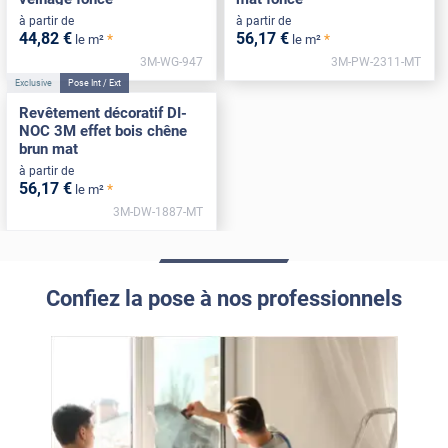
à partir de
à partir de
44
,82
€
56
,17
€
*
*
le m²
le m²
3M-WG-947
3M-PW-2311-MT
Exclusive
Pose Int / Ext
Revêtement décoratif DI-
NOC 3M effet bois chêne
brun mat
à partir de
56
,17
€
*
le m²
3M-DW-1887-MT
Confiez la pose à nos professionnels