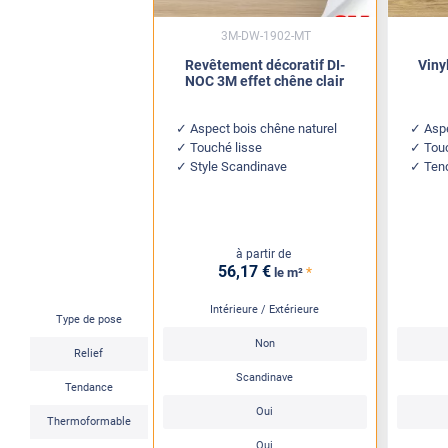
3M-DW-1902-MT
Revêtement décoratif DI-
Viny
NOC 3M effet chêne clair
Aspect bois chêne naturel
Asp
Touché lisse
Tou
Style Scandinave
Ten
à partir de
56
,17
€
*
le m²
Intérieure / Extérieure
Type de pose
Non
Relief
Scandinave
Tendance
Oui
Thermoformable
Oui