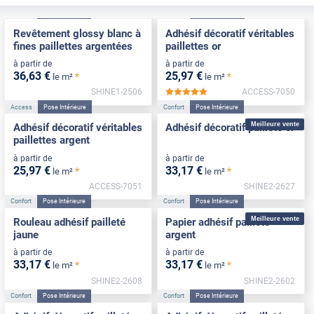
Confort
Pose Intérieure
Access
Pose Intérieure
Revêtement glossy blanc à
Adhésif décoratif véritables
fines paillettes argentées
paillettes or
à partir de
à partir de
36
,63
€
25
,97
€
*
*
le m²
le m²
SHINE1-2506
ACCESS-7050
*****
Access
Pose Intérieure
Confort
Pose Intérieure
Meilleure vente
Adhésif décoratif véritables
Adhésif décoratif pailleté or
paillettes argent
à partir de
à partir de
25
,97
€
33
,17
€
*
*
le m²
le m²
ACCESS-7051
SHINE2-2627
Confort
Pose Intérieure
Confort
Pose Intérieure
Meilleure vente
Rouleau adhésif pailleté
Papier adhésif pailleté
jaune
argent
à partir de
à partir de
33
,17
€
33
,17
€
*
*
le m²
le m²
SHINE2-2608
SHINE2-2602
Confort
Pose Intérieure
Confort
Pose Intérieure