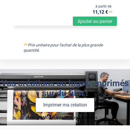
à partir de
11
,12
€
**
Ajouter au panier
**
Prix unitaire pour l'achat de la plus grande
quantité.
Vos créations ou logos imprimés
sur du film !
Imprimer ma création
Nos graphistes adaptent vos créations ✨