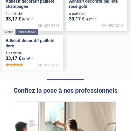
Adhésif décoratif pailleté
Adhésif décoratif pailleté
champagne
rose gold
à partir de
à partir de
33
,17
€
33
,17
€
*
*
le m²
le m²
SHINE2-2613
SHINE2-2614
Confort
Pose Intérieure
Adhésif décoratif pailleté
doré
à partir de
33
,17
€
*
le m²
SHINE2-2615
*****
Confiez la pose à nos professionnels