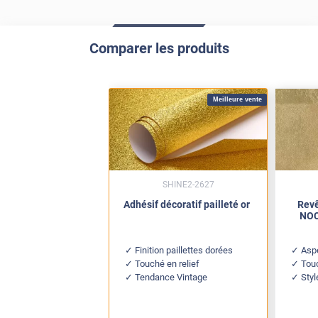
Comparer les produits
Meilleure vente
SHINE2-2627
Adhésif décoratif pailleté or
Revê
NOC 
Finition paillettes dorées
Aspe
Touché en relief
Tou
Tendance Vintage
Sty