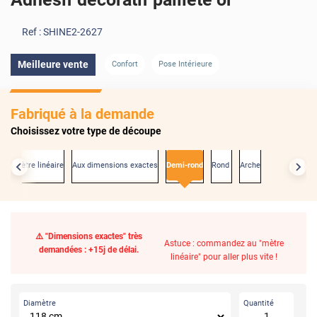
Ref :
SHINE2-2627
Meilleure vente
Confort
Pose Intérieure
Fabriqué à la demande
Choisissez votre type de découpe
Au mètre linéaire
Aux dimensions exactes
Demi-rond
Rond
Arche
⚠️ "Dimensions exactes" très
Astuce : commandez au "mètre
demandées : +15j de délai.
linéaire" pour aller plus vite !
Diamètre
Quantité