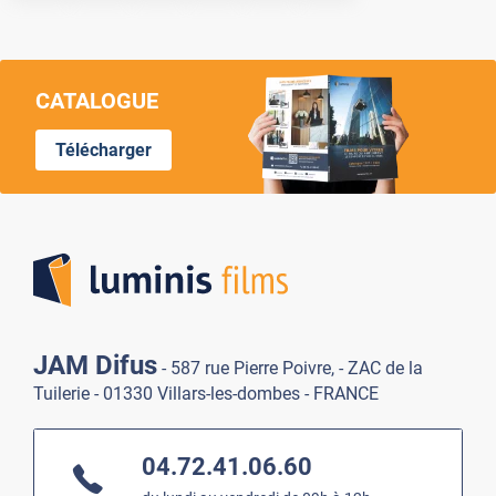
CATALOGUE
Télécharger
Lumi
JAM Difus
- 587 rue Pierre Poivre, - ZAC de la
Tuilerie - 01330 Villars-les-dombes - FRANCE
04.72.41.06.60