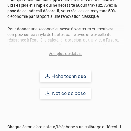
ultra-rapide et simple qui ne nécessite aucun travaux. Avec la
pose de cet adhésif décoratif, vous réalisez en moyenne 50%
d'économie par rapport à une rénovation classique.
Pour donner une seconde jeunesse à vos murs ou meubles,
comptez sur ce vinyle de haute qualité avec une excellente
résistance à l’eau, à la saleté, à l’abrasion, aux U.V. et à l’usure.
Grâce à son épaisseur, cet adhésif masque également les petites
imperfections. Classé A+ au test C.O.V et D-s1,d0 au feu, ce
Voir plus de détails
revêtement peut être installé dans un lieu ouvert public.
Durabilité
: 10 ans en pose intérieur (anti craquèlement,
écaillage, délamination et jaunissement)
Fiche technique
Afin de vous rendre compte de la qualité et de son rendu
Notice de pose
véritable, nous vous conseillons de faire une demande
d'échantillons gratuite.
Chaque écran d’ordinateur/téléphone a un calibrage différent, il