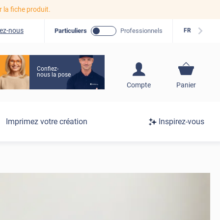
r la fiche produit.
ez-nous
Particuliers
Professionnels
FR
Confiez-
nous la pose
S'inscrire / Se
Compte
Panier
connecter
Connexion
Imprimez votre création
Inspirez-vous
/
Inscription