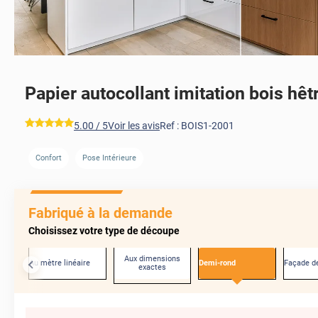
Papier autocollant imitation bois hêt
*****
5.00
/ 5
Voir les avis
Ref :
BOIS1-2001
Confort
Pose Intérieure
Fabriqué à la demande
Choisissez votre type de découpe
Aux dimensions
Au mètre linéaire
Demi-rond
Façade de
exactes