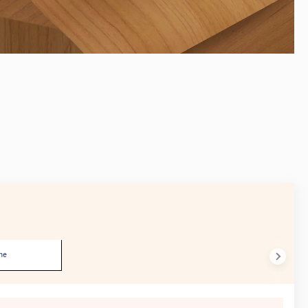
AVANT
he