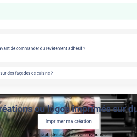
vant de commander du revêtement adhésif ?
sur des façades de cuisine ?
réations ou logos imprimés sur du 
Imprimer ma création
Nos graphistes adaptent vos créations ✨