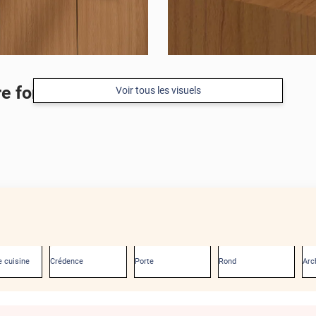
re foncé
Voir tous les visuels
 cuisine
Crédence
Porte
Rond
Arc