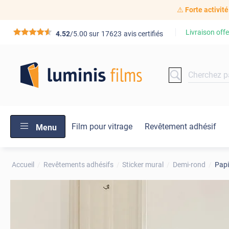
⚠️
Forte activité
Livraison offe
*****
4.52
/5.00 sur
17623
avis certifiés
Film pour vitrage
Revêtement adhésif
Menu
Accueil
Revêtements adhésifs
Sticker mural
Demi-rond
Papi