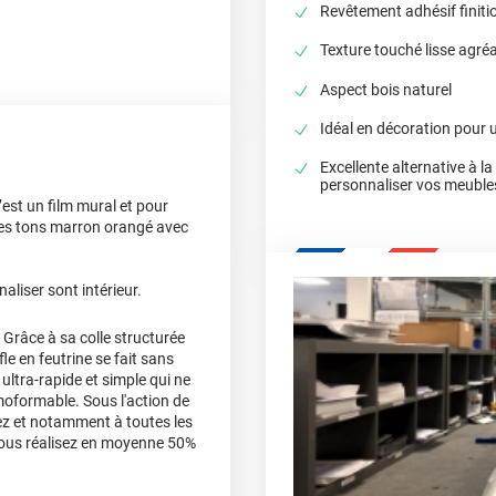
Revêtement adhésif finitio
Texture touché lisse agré
Aspect bois naturel
Idéal en décoration pour u
Excellente alternative à l
personnaliser vos meuble
’est un film mural et pour
 les tons marron orangé avec
liser sont intérieur.
 Grâce à sa colle structurée
fle en feutrine se fait sans
ultra-rapide et simple qui ne
moformable. Sous l'action de
llez et notamment à toutes les
 vous réalisez en moyenne 50%