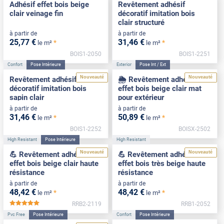
Adhésif effet bois beige
Revêtement adhésif
clair veinage fin
décoratif imitation bois
clair structuré
à partir de
à partir de
25
,77
€
31
,46
€
*
*
le m²
le m²
BOIS1-2050
BOIS1-2251
Confort
Pose Intérieure
Exterior
Pose Int / Ext
Nouveauté
Nouveauté
Revêtement adhésif
🌦️ Revêtement adhésif
décoratif imitation bois
effet bois beige clair mat
sapin clair
pour extérieur
à partir de
à partir de
31
,46
€
50
,89
€
*
*
le m²
le m²
BOIS1-2252
BOISX-2502
High Resistant
Pose Intérieure
High Resistant
Nouveauté
Nouveauté
💪 Revêtement adhésif
💪 Revêtement adhésif
effet bois beige clair haute
effet bois très beige haute
résistance
résistance
à partir de
à partir de
48
,42
€
48
,42
€
*
*
le m²
le m²
RRB2-2119
RRB1-2052
*****
Pvc Free
Pose Intérieure
Confort
Pose Intérieure