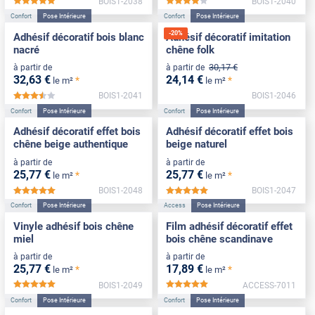
BOIS1-2038
BOIS1-2040
*****
*****
Confort
Pose Intérieure
Confort
Pose Intérieure
-
20
%
Adhésif décoratif bois blanc
Adhésif décoratif imitation
nacré
chêne folk
30
,17
€
à partir de
à partir de
32
,63
€
24
,14
€
*
*
le m²
le m²
BOIS1-2041
BOIS1-2046
*****
Confort
Pose Intérieure
Confort
Pose Intérieure
Adhésif décoratif effet bois
Adhésif décoratif effet bois
chêne beige authentique
beige naturel
à partir de
à partir de
25
,77
€
25
,77
€
*
*
le m²
le m²
BOIS1-2048
BOIS1-2047
*****
*****
Confort
Pose Intérieure
Access
Pose Intérieure
Vinyle adhésif bois chêne
Film adhésif décoratif effet
miel
bois chêne scandinave
à partir de
à partir de
25
,77
€
17
,89
€
*
*
le m²
le m²
BOIS1-2049
ACCESS-7011
*****
*****
Confort
Pose Intérieure
Confort
Pose Intérieure