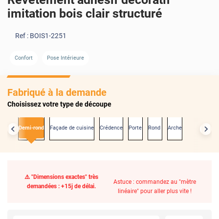
imitation bois clair structuré
Ref :
BOIS1-2251
Confort
Pose Intérieure
Fabriqué à la demande
Choisissez votre type de découpe
actes
Demi-rond
Façade de cuisine
Crédence
Porte
Rond
Arche
⚠️ "Dimensions exactes" très
Astuce : commandez au "mètre
demandées : +15j de délai.
linéaire" pour aller plus vite !