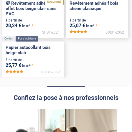
Nouveauté
🍃 Revêtement adhésif
Revêtement adhésif bois
effet bois beige clair sans
chêne classique
PVC
à partir de
à partir de
28
,24
€
25
,87
€
*
*
le m²
le m²
SPB1-2021
BOIS1-2052
*****
Confort
Pose Intérieure
Papier autocollant bois
beige clair
à partir de
25
,77
€
*
le m²
BOIS1-2012
*****
Confiez la pose à nos professionnels