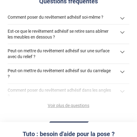
Questions fréquentes
Comment poser du revêtement adhésif soi-même ?
Est-ce que le revêtement adhésif se retire sans abîmer
« Comment poser un revêtement adhésif ? »
les meubles en dessous ?
Peut-on mettre du revêtement adhésif sur une surface
avec du relief ?
Peut-on mettre du revêtement adhésif sur du carrelage
?
Partir d'un coin et tirer assez fermement
Utiliser une solution de dépose pour annuler l'action de la
Comment poser du revêtement adhésif dans les angles
colle
?
S'aider d'un décapeur thermique : la colle va ramollir le film
faire appel à un
Voir plus de questions
et la colle. Vous retirez beaucoup plus facilement le
«
poseur professionnel
revêtement adhésif.
Réussir la pose d'un revêtement adhésif dans les angles. »
Lisser la surface avec un enduit de lissage au préalable
Commander à la taille des carreaux et réappliquer un joint
propre par dessus
Tuto : besoin d'aide pour la pose ?