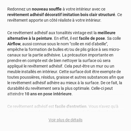
Redonnez un
nouveau souffle
à votre intérieur avec ce
revêtement adhésif décoratif imitation bois clair structuré
. Ce
revêtement apporte un côté réaliste à votre intérieur.
Ce revêtement adhésif aux tonalités vintage est la
meilleure
alternative à la peinture
. En effet, il est
facile de pose
. Sa colle
Airflow
, aussi connue sous le nom "colle en nid d'abeille",
empêche la formation de bulles et/ou de plis grâce à ses micro-
canaux sur la partie adhésive. La précaution importante en
prendre en compte est de bien nettoyer la surface où sera
appliqué le revêtement adhésif. Cela peut-être un mur ou un
meuble installés en intérieur. Cette surface doit être exempte de
toutes poussières, résidus, graisse et autres substances afin que
le revêtement adhésif adhère au mieux à la surface. De ce fait, la
durabilité du revêtement sera la plus optimale. Celle-ci peut
atteindre
10 ans en pose intérieure
.
Ce revêtement adhésif est
facile d'entretien
. Vous n'avez qu'à
utiliser un
savon doux
au
pH neutre
avec de l'
eau chaude
, mais
non-bouillante et un chiffon doux. Les solutions abrasives, telles
Voir plus de détails
que l'ammoniac ou l'acétone, ne doivent pas être utilisées.