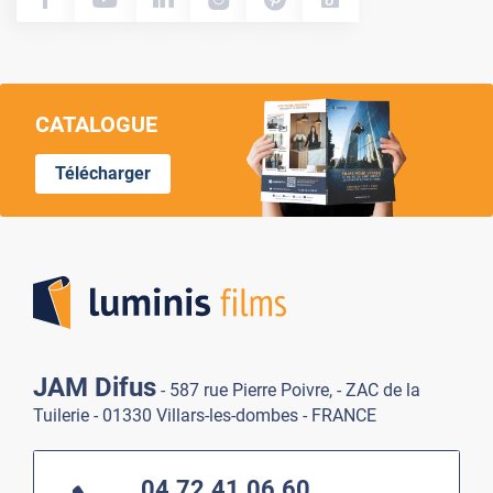
CATALOGUE
Télécharger
Lumi
JAM Difus
- 587 rue Pierre Poivre, - ZAC de la
Tuilerie - 01330 Villars-les-dombes - FRANCE
04.72.41.06.60