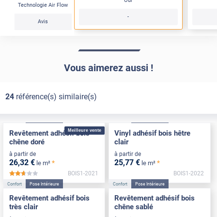
Oui
Technologie Air Flow
-
Avis
Vous aimerez aussi !
24
référence(s) similaire(s)
Confort
Pose Intérieure
Confort
Pose Intérieure
Meilleure vente
Revêtement adhésif bois
Vinyl adhésif bois hêtre
chêne doré
clair
à partir de
à partir de
26
,32
€
25
,77
€
*
*
le m²
le m²
BOIS1-2021
BOIS1-2022
*****
Confort
Pose Intérieure
Confort
Pose Intérieure
Revêtement adhésif bois
Revêtement adhésif bois
très clair
chêne sablé