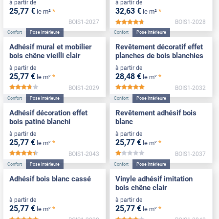
à partir de
à partir de
25
,77
€
32
,63
€
*
*
le m²
le m²
BOIS1-2027
BOIS1-2028
*****
Confort
Pose Intérieure
Confort
Pose Intérieure
Adhésif mural et mobilier
Revêtement décoratif effet
bois chêne vieilli clair
planches de bois blanchies
à partir de
à partir de
25
,77
€
28
,48
€
*
*
le m²
le m²
BOIS1-2029
BOIS1-2032
*****
*****
Confort
Pose Intérieure
Confort
Pose Intérieure
Adhésif décoration effet
Revêtement adhésif bois
bois patiné blanchi
blanc
à partir de
à partir de
25
,77
€
25
,77
€
*
*
le m²
le m²
BOIS1-2043
BOIS1-2037
*****
*****
Confort
Pose Intérieure
Confort
Pose Intérieure
Adhésif bois blanc cassé
Vinyle adhésif imitation
bois chêne clair
à partir de
à partir de
25
,77
€
25
,77
€
*
*
le m²
le m²