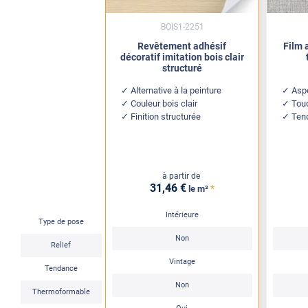
BOIS1-2251
Revêtement adhésif
Film 
décoratif imitation bois clair
structuré
Alternative à la peinture
Aspe
Couleur bois clair
Touc
Finition structurée
Ten
à partir de
31
,46
€
*
le m²
Intérieure
Type de pose
Non
Relief
Vintage
Tendance
Non
Thermoformable