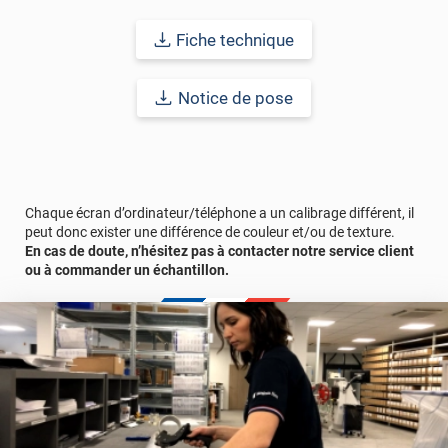
Pour vous rendre compte de la qualité et du rendu de ce
revêtement adhésif dans votre intérieur, n'hésitez pas à
Fiche technique
commander des
échantillons gratuits
.
Notice de pose
Référence produit :
BOIS12251
.
Chaque écran d’ordinateur/téléphone a un calibrage différent, il
peut donc exister une différence de couleur et/ou de texture.
En cas de doute, n’hésitez pas à contacter notre service client
ou à commander un échantillon.