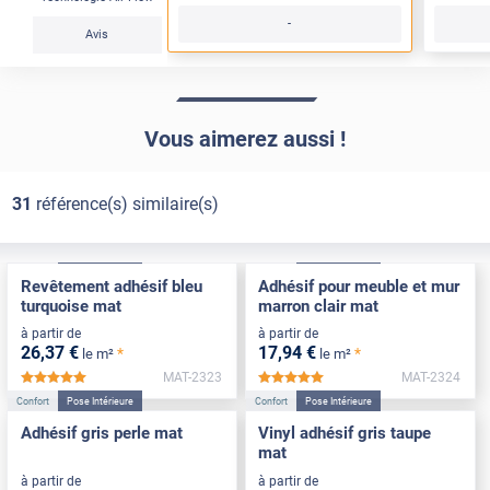
-
Avis
Vous aimerez aussi !
31
référence(s) similaire(s)
Confort
Pose Intérieure
Confort
Pose Intérieure
Revêtement adhésif bleu
Adhésif pour meuble et mur
turquoise mat
marron clair mat
à partir de
à partir de
26
,37
€
17
,94
€
*
*
le m²
le m²
MAT-2323
MAT-2324
*****
*****
Confort
Pose Intérieure
Confort
Pose Intérieure
Adhésif gris perle mat
Vinyl adhésif gris taupe
mat
à partir de
à partir de