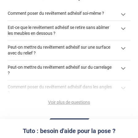
Comment poser du revêtement adhésif soi-même ?
Est-ce que le revêtement adhésif se retire sans abîmer
« Comment poser un revêtement adhésif ? »
les meubles en dessous ?
Peut-on mettre du revêtement adhésif sur une surface
avec du relief ?
Peut-on mettre du revêtement adhésif sur du carrelage
?
Partir d'un coin et tirer assez fermement
Utiliser une solution de dépose pour annuler l'action de la
Comment poser du revêtement adhésif dans les angles
colle
?
S'aider d'un décapeur thermique : la colle va ramollir le film
faire appel à un
Voir plus de questions
et la colle. Vous retirez beaucoup plus facilement le
«
poseur professionnel
revêtement adhésif.
Réussir la pose d'un revêtement adhésif dans les angles. »
Lisser la surface avec un enduit de lissage au préalable
Commander à la taille des carreaux et réappliquer un joint
propre par dessus
Tuto : besoin d'aide pour la pose ?