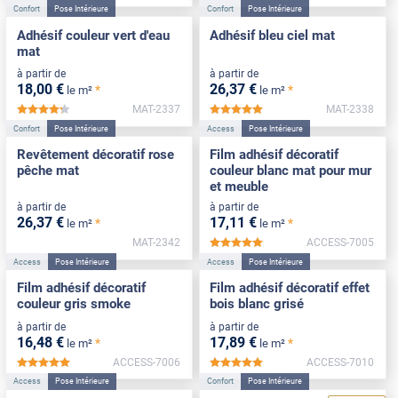
Confort
Pose Intérieure
Confort
Pose Intérieure
Adhésif couleur vert d'eau
Adhésif bleu ciel mat
mat
à partir de
à partir de
18
,00
€
26
,37
€
*
*
le m²
le m²
MAT-2337
MAT-2338
*****
*****
Confort
Pose Intérieure
Access
Pose Intérieure
Revêtement décoratif rose
Film adhésif décoratif
pêche mat
couleur blanc mat pour mur
et meuble
à partir de
à partir de
26
,37
€
17
,11
€
*
*
le m²
le m²
MAT-2342
ACCESS-7005
*****
Access
Pose Intérieure
Access
Pose Intérieure
Film adhésif décoratif
Film adhésif décoratif effet
couleur gris smoke
bois blanc grisé
à partir de
à partir de
16
,48
€
17
,89
€
*
*
le m²
le m²
ACCESS-7006
ACCESS-7010
*****
*****
Access
Pose Intérieure
Confort
Pose Intérieure