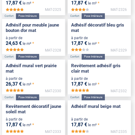
17
,87
€
17
,87
€
*
*
le m²
le m²
MAT-2325
MAT-2326
*****
*****
Confort
Pose Intérieure
Confort
Pose Intérieure
Adhésif pour meuble jaune
Adhésif décoratif bleu gris
bouton d'or mat
mat
à partir de
à partir de
24
,63
€
17
,87
€
*
*
le m²
le m²
MAT-2328
MAT-2329
*****
*****
Confort
Pose Intérieure
Confort
Pose Intérieure
Adhésif mural vert prairie
Revêtement adhésif gris
mat
clair mat
à partir de
à partir de
26
,37
€
17
,87
€
*
*
le m²
le m²
MAT-2330
MAT-2332
*****
*****
Confort
Pose Intérieure
Confort
Pose Intérieure
Revêtement décoratif jaune
Adhésif mural beige mat
soleil mat
à partir de
à partir de
17
,87
€
17
,87
€
*
*
le m²
le m²
MAT-2333
MAT-2335
*****
*****