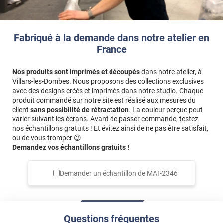
• Créer une décoration élégante à petit prix.
Facile à poser, résistant et raffiné, il séduit aussi bien les
Fabriqué à la demande dans notre atelier en
particuliers créatifs que les professionnels du design d’intérieur.
France
Référence produit :
MAT2346
.
Nos produits sont imprimés et découpés
dans notre atelier, à
Villars-les-Dombes. Nous proposons des collections exclusives
avec des designs créés et imprimés dans notre studio. Chaque
produit commandé sur notre site est réalisé aux mesures du
client
sans possibilité de rétractation
. La couleur perçue peut
varier suivant les écrans. Avant de passer commande, testez
nos échantillons gratuits ! Et évitez ainsi de ne pas être satisfait,
ou de vous tromper 😉
Demandez vos échantillons gratuits !
Demander un échantillon de
MAT-2346
Questions fréquentes