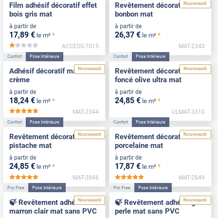
Nouveauté
Film adhésif décoratif effet
Revêtement décoratif rose
bois gris mat
bonbon mat
à partir de
à partir de
17
,89
€
26
,37
€
*
*
le m²
le m²
ACCESS-7015
MAT-2343
*****
Confort
Pose Intérieure
Confort
Pose Intérieure
Nouveauté
Nouveauté
Adhésif décoratif mat blanc
Revêtement décoratif vert
crème
foncé olive ultra mat
à partir de
à partir de
18
,24
€
24
,85
€
*
*
le m²
le m²
MAT-2344
ULMAT-3310
*****
Confort
Pose Intérieure
Confort
Pose Intérieure
Nouveauté
Nouveauté
Revêtement décoratif vert
Revêtement décoratif
pistache mat
porcelaine mat
à partir de
à partir de
24
,85
€
17
,87
€
*
*
le m²
le m²
MAT-2846
MAT-2849
*****
*****
Pvc Free
Pose Intérieure
Pvc Free
Pose Intérieure
Nouveauté
Nouveauté
🍃 Revêtement adhésif
🍃 Revêtement adhésif gris
marron clair mat sans PVC
perle mat sans PVC