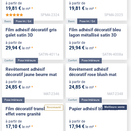
à partir de
à partir de
19
,81
€
19
,81
€
*
*
le m²
le m²
SPMA-2324
SPMA-2025
*****
Basic
Pose Int / Ext
Basic
Pose Int / Ext
Film adhésif décoratif gris
Film adhésif décoratif bleu
galet satin 3D
lagon métallisé satin 3D
à partir de
à partir de
29
,94
€
29
,94
€
*
*
le m²
le m²
SATIN-4011a
SATIN-4008a
Confort
Pose Intérieure
Confort
Pose Intérieure
Revêtement adhésif
Revêtement adhésif
décoratif jaune beurre mat
décoratif rose blush mat
à partir de
à partir de
24
,85
€
24
,85
€
*
*
le m²
le m²
MAT-2346
MAT-2348
Pose Intérieure
Confort
Pose Intérieure
Meilleure vente
Nouveauté
Film décoratif translucide
Papier adhésif blanc mat
effet verre granité
à partir de
à partir de
17
,10
€
17
,94
€
*
*
le m²
le m²