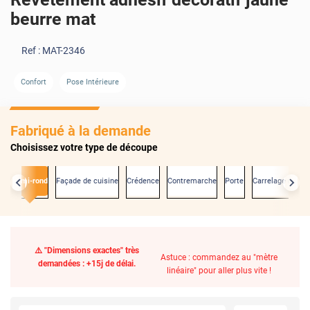
beurre mat
Ref :
MAT-2346
Confort
Pose Intérieure
Fabriqué à la demande
Choisissez votre type de découpe
s
Demi-rond
Façade de cuisine
Crédence
Contremarche
Porte
Carrelage mural
⚠️ "Dimensions exactes" très
Astuce : commandez au "mètre
demandées : +15j de délai.
linéaire" pour aller plus vite !