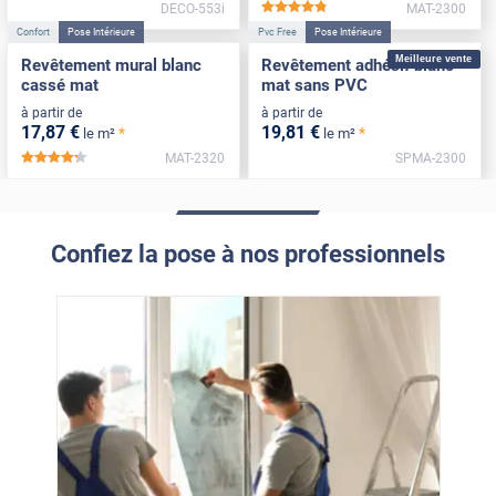
DECO-553i
MAT-2300
*****
Confort
Pose Intérieure
Pvc Free
Pose Intérieure
Meilleure vente
Revêtement mural blanc
Revêtement adhésif blanc
cassé mat
mat sans PVC
à partir de
à partir de
17
,87
€
19
,81
€
*
*
le m²
le m²
MAT-2320
SPMA-2300
*****
Confiez la pose à nos professionnels