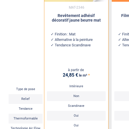
MAT-2346
Revêtement adhésif
Fil
décoratif jaune beurre mat
Finition : Mat
Fini
Alternative à la peinture
Alte
Tendance Scandinave
Ten
à partir de
24
,85
€
*
le m²
Intérieure
Type de pose
Non
Relief
Scandinave
Tendance
Oui
Thermoformable
Oui
Technologie Air Flow