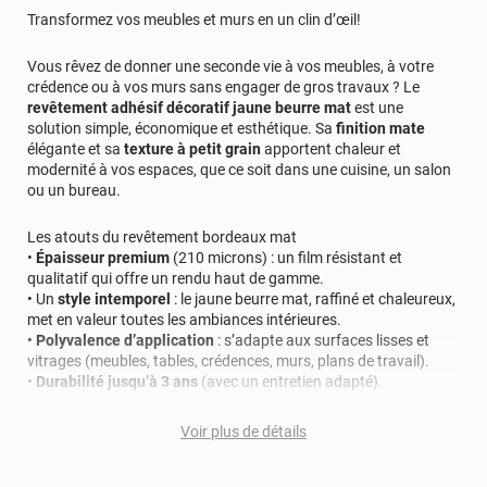
Transformez vos meubles et murs en un clin d’œil!
Vous rêvez de donner une seconde vie à vos meubles, à votre
crédence ou à vos murs sans engager de gros travaux ? Le
revêtement adhésif décoratif jaune beurre mat
est une
solution simple, économique et esthétique. Sa
finition mate
élégante et sa
texture à petit grain
apportent chaleur et
modernité à vos espaces, que ce soit dans une cuisine, un salon
ou un bureau.
Les atouts du revêtement bordeaux mat
•
Épaisseur premium
(210 microns) : un film résistant et
qualitatif qui offre un rendu haut de gamme.
• Un
style intemporel
: le jaune beurre mat, raffiné et chaleureux,
met en valeur toutes les ambiances intérieures.
•
Polyvalence d’application
: s’adapte aux surfaces lisses et
vitrages (meubles, tables, crédences, murs, plans de travail).
•
Durabilité jusqu’à 3 ans
(avec un entretien adapté).
Conseils de pose pour un rendu impeccable
Voir plus de détails
• Nettoyez soigneusement la surface (eau savonneuse + chiffon
doux).