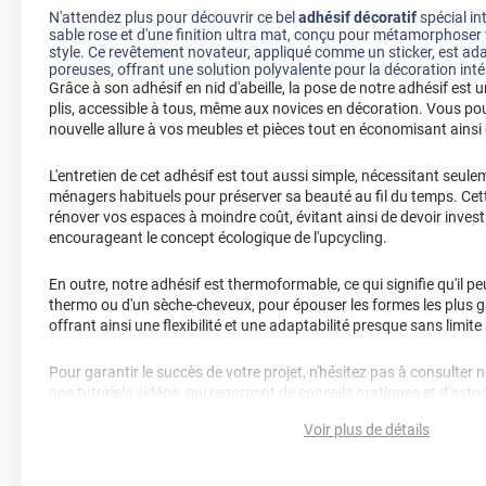
N'attendez plus pour découvrir ce bel
adhésif décoratif
spécial int
sable rose et d'une finition ultra mat, conçu pour métamorphoser v
style. Ce revêtement novateur, appliqué comme un sticker, est ad
poreuses, offrant une solution polyvalente pour la décoration inté
Grâce à son adhésif en nid d'abeille, la pose de notre adhésif est un
plis, accessible à tous, même aux novices en décoration. Vous po
nouvelle allure à vos meubles et pièces tout en économisant ainsi 
L'entretien de cet adhésif est tout aussi simple, nécessitant seulem
ménagers habituels pour préserver sa beauté au fil du temps. Cet
rénover vos espaces à moindre coût, évitant ainsi de devoir invest
encourageant le concept écologique de l'upcycling.
En outre, notre adhésif est thermoformable, ce qui signifie qu'il peu
thermo ou d'un sèche-cheveux, pour épouser les formes les plus g
offrant ainsi une flexibilité et une adaptabilité presque sans limite
Pour garantir le succès de votre projet, n'hésitez pas à consulter 
nos tutoriels vidéos, qui regorgent de conseils pratiques et d'ast
installation réussie.
Voir plus de détails
Transformez vos espaces intérieurs avec notre
adhésif décoratif
pratique, économique et esthétique pour rénover et embellir votr