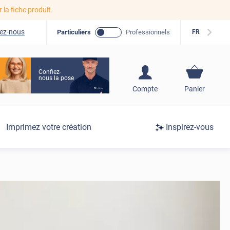
r la fiche produit.
ez-nous
Particuliers
Professionnels
FR
Confiez-
nous la pose
S'inscrire / Se
Compte
Panier
connecter
Connexion
Imprimez votre création
Inspirez-vous
/
Inscription