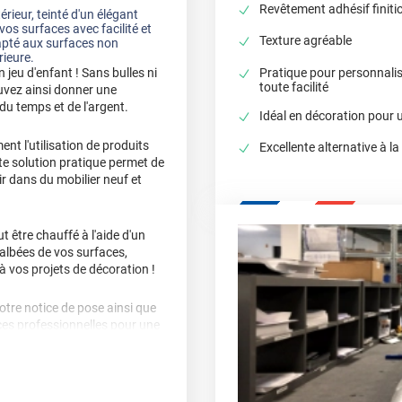
Revêtement adhésif finiti
érieur, teinté d'un élégant
os surfaces avec facilité et
Texture agréable
apté aux surfaces non
rieure.
Pratique pour personnali
 jeu d'enfant ! Sans bulles ni
toute facilité
uvez ainsi donner une
du temps et de l'argent.
Idéal en décoration pour 
ent l'utilisation de produits
Excellente alternative à la
te solution pratique permet de
ir dans du mobilier neuf et
t être chauffé à l'aide d'un
albées de vos surfaces,
 à vos projets de décoration !
notre notice de pose ainsi que
uces professionnelles pour une
 sable rose
, une solution
e environnement avec