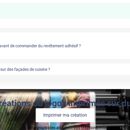
vant de commander du revêtement adhésif ?
sur des façades de cuisine ?
réations ou logos imprimés sur du 
Imprimer ma création
Nos graphistes adaptent vos créations ✨