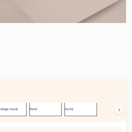
AVANT
relage mural
Rond
Arche