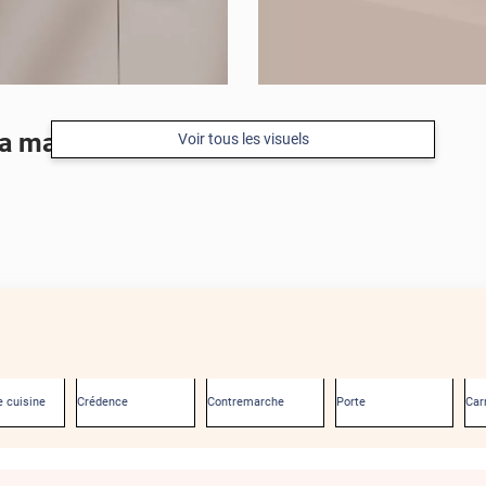
ra mat
Voir tous les visuels
 cuisine
Crédence
Contremarche
Porte
Car