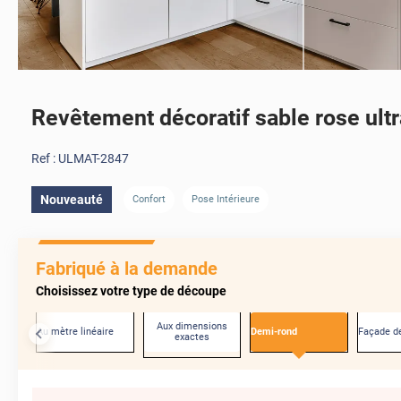
Revêtement décoratif sable rose ult
Ref :
ULMAT-2847
Nouveauté
Confort
Pose Intérieure
Fabriqué à la demande
Choisissez votre type de découpe
Aux dimensions
Au mètre linéaire
Demi-rond
Façade de
exactes