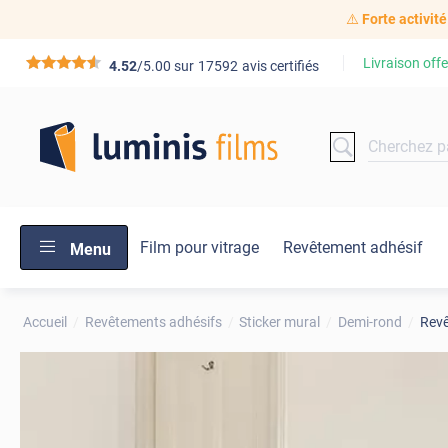
⚠️
Forte activité
Livraison offe
*****
4.52
/5.00 sur
17592
avis certifiés
Film pour vitrage
Revêtement adhésif
Menu
Accueil
Revêtements adhésifs
Sticker mural
Demi-rond
Revê