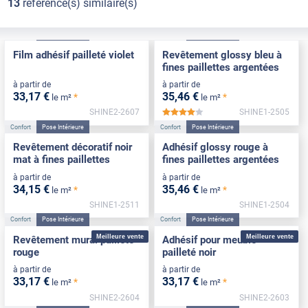
13
référence(s) similaire(s)
Confort
Pose Intérieure
Confort
Pose Intérieure
Film adhésif pailleté violet
Revêtement glossy bleu à
fines paillettes argentées
à partir de
à partir de
33
,17
€
35
,46
€
*
*
le m²
le m²
SHINE2-2607
SHINE1-2505
*****
Confort
Pose Intérieure
Confort
Pose Intérieure
Revêtement décoratif noir
Adhésif glossy rouge à
mat à fines paillettes
fines paillettes argentées
à partir de
à partir de
34
,15
€
35
,46
€
*
*
le m²
le m²
SHINE1-2511
SHINE1-2504
Confort
Pose Intérieure
Confort
Pose Intérieure
Meilleure vente
Meilleure vente
Revêtement mural pailleté
Adhésif pour meuble
rouge
pailleté noir
à partir de
à partir de
33
,17
€
33
,17
€
*
*
le m²
le m²
SHINE2-2604
SHINE2-2603