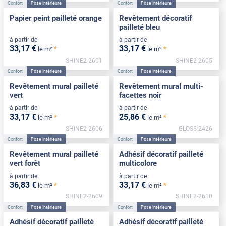
Confort
Pose Intérieure
Confort
Pose Intérieure
Papier peint pailleté orange
Revêtement décoratif
pailleté bleu
à partir de
à partir de
33
,17
€
33
,17
€
*
*
le m²
le m²
SHINE2-2601
SHINE2-2605
Confort
Pose Intérieure
Confort
Pose Intérieure
Revêtement mural pailleté
Revêtement mural multi-
vert
facettes noir
à partir de
à partir de
33
,17
€
25
,86
€
*
*
le m²
le m²
SHINE2-2606
GLOSS-2426
Confort
Pose Intérieure
Confort
Pose Intérieure
Revêtement mural pailleté
Adhésif décoratif pailleté
vert forêt
multicolore
à partir de
à partir de
36
,83
€
33
,17
€
*
*
le m²
le m²
SHINE2-2609
SHINE2-2610
Confort
Pose Intérieure
Confort
Pose Intérieure
Adhésif décoratif pailleté
Adhésif décoratif pailleté