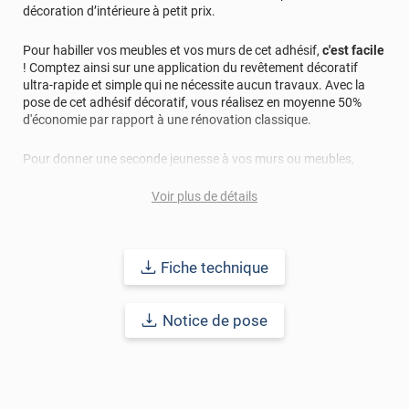
décoration d’intérieure à petit prix.
Pour habiller vos meubles et vos murs de cet adhésif,
c'est facile
! Comptez ainsi sur une application du revêtement décoratif
ultra-rapide et simple qui ne nécessite aucun travaux. Avec la
pose de cet adhésif décoratif, vous réalisez en moyenne 50%
d'économie par rapport à une rénovation classique.
Pour donner une seconde jeunesse à vos murs ou meubles,
comptez sur ce vinyl de haute qualité avec une excellente
résistance à l’eau, à la saleté, à l’abrasion, aux UV et à l’usure.
Voir plus de détails
Grâce à son épaisseur, cet adhésif masque également les petites
imperfections. Classé A+ au test C.O.V et D-s1,d0 au feu, ce
revêtement peut être installé dans un lieu ouvert public.
Fiche technique
Durabilité
: 10 ans en pose intérieur (anti craquèlement,
écaillage, délamination et jaunissement)
Notice de pose
Afin de vous rendre compte de la qualité et de son rendu
véritable, nous vous conseillons de faire une demande
d'échantillons gratuite.