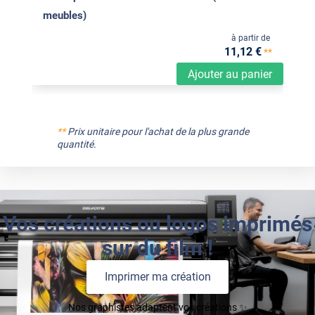
meubles)
à partir de
11
,12
€
**
Ajouter au panier
**
Prix unitaire pour l'achat de la plus grande
quantité.
Vos créations ou logos imprimés
sur du film !
Imprimer ma création
Nos graphistes adaptent vos créations ✨