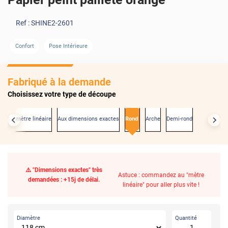
Ref :
SHINE2-2601
Confort
Pose Intérieure
Fabriqué à la demande
Choisissez votre type de découpe
Au mètre linéaire
Aux dimensions exactes
Rond
Arche
Demi-rond
⚠️ "Dimensions exactes" très
Astuce : commandez au "mètre
demandées : +15j de délai.
linéaire" pour aller plus vite !
Diamètre
Quantité