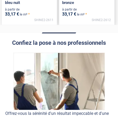
bleu nuit
bronze
à partir de
à partir de
33
,17
€
33
,17
€
*
*
le m²
le m²
SHINE2-2611
SHINE2-2612
Confiez la pose à nos professionnels
Offrez-vous la sérénité d'un résultat impeccable et d'une