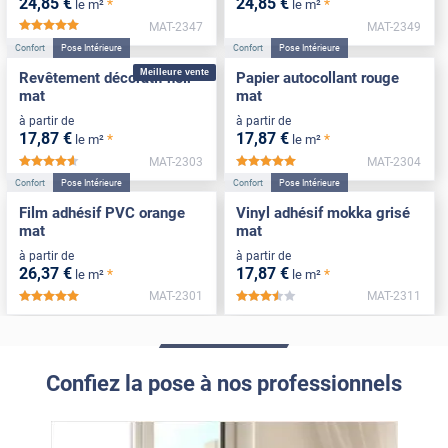
24
,85
€
24
,85
€
*
*
le m²
le m²
MAT-2347
MAT-2349
*****
Confort
Pose Intérieure
Confort
Pose Intérieure
Meilleure vente
Revêtement décoratif noir
Papier autocollant rouge
mat
mat
à partir de
à partir de
17
,87
€
17
,87
€
*
*
le m²
le m²
MAT-2303
MAT-2304
*****
*****
Confort
Pose Intérieure
Confort
Pose Intérieure
Film adhésif PVC orange
Vinyl adhésif mokka grisé
mat
mat
à partir de
à partir de
26
,37
€
17
,87
€
*
*
le m²
le m²
MAT-2301
MAT-2311
*****
*****
Confiez la pose à nos professionnels