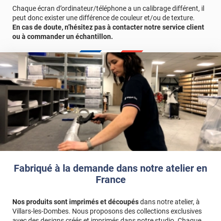
d'échantillons gratuite.
Chaque écran d’ordinateur/téléphone a un calibrage différent, il
peut donc exister une différence de couleur et/ou de texture.
En cas de doute, n’hésitez pas à contacter notre service client
Référence produit :
MAT2340
ou à commander un échantillon.
Fabriqué à la demande dans notre atelier en
France
Nos produits sont imprimés et découpés
dans notre atelier, à
Villars-les-Dombes. Nous proposons des collections exclusives
avec des designs créés et imprimés dans notre studio. Chaque