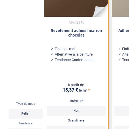
MAT-2340
Revêtement adhésif marron
Adhés
chocolat
Finition : mat
Fini
Alternative à la peinture
Alte
Tendance Contemporain
Ten
à partir de
18
,37
€
*
le m²
Intérieure
Type de pose
Non
Relief
Scandinave
Tendance