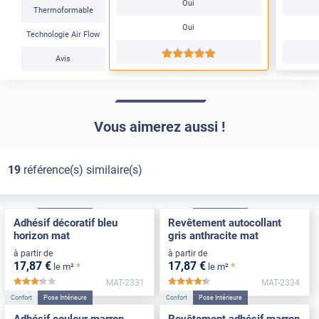
Oui
Thermoformable
Oui
Technologie Air Flow
*****
Avis
Vous aimerez aussi !
19
référence(s) similaire(s)
Confort
Pose Intérieure
Confort
Pose Intérieure
Adhésif décoratif bleu
Revêtement autocollant
horizon mat
gris anthracite mat
à partir de
à partir de
17
,87
€
17
,87
€
*
*
le m²
le m²
MAT-2331
MAT-2334
*****
*****
Confort
Pose Intérieure
Confort
Pose Intérieure
Adhésif couleur marron
Revêtement adhésif marron