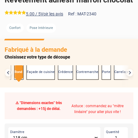
*****
5.00
/ 5
Voir les avis
Ref :
MAT-2340
Confort
Pose Intérieure
Fabriqué à la demande
Choisissez votre type de découpe
exactes
Rond
Façade de cuisine
Crédence
Contremarche
Porte
Carrelage mura
⚠️ "Dimensions exactes" très
Astuce : commandez au "mètre
demandées : +15j de délai.
linéaire" pour aller plus vite !
Diamètre
Quantité