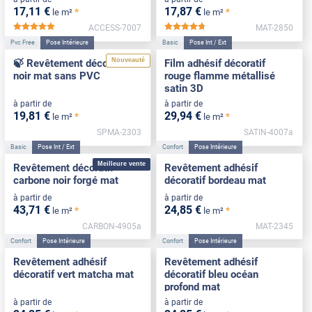
17
,11
€
17
,87
€
*
*
le m²
le m²
ACCESS-7007
MAT-2850
*****
*****
Pvc Free
Pose Intérieure
Basic
Pose Int / Ext
Nouveauté
🍃 Revêtement décoratif
Film adhésif décoratif
noir mat sans PVC
rouge flamme métallisé
satin 3D
à partir de
à partir de
19
,81
€
29
,94
€
*
*
le m²
le m²
SPMA-2303
SATIN-4007a
Basic
Pose Int / Ext
Confort
Pose Intérieure
Meilleure vente
Revêtement décoratif
Revêtement adhésif
carbone noir forgé mat
décoratif bordeau mat
à partir de
à partir de
43
,71
€
24
,85
€
*
*
le m²
le m²
CARBON-4905a
MAT-2345
Confort
Pose Intérieure
Confort
Pose Intérieure
Revêtement adhésif
Revêtement adhésif
décoratif vert matcha mat
décoratif bleu océan
profond mat
à partir de
à partir de