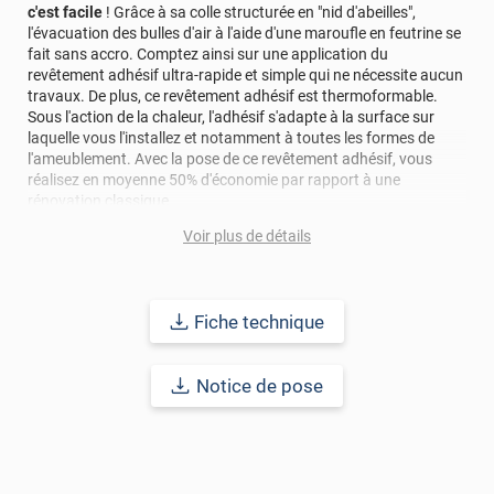
c'est facile
! Grâce à sa colle structurée en "nid d'abeilles",
l'évacuation des bulles d'air à l'aide d'une maroufle en feutrine se
fait sans accro. Comptez ainsi sur une application du
revêtement adhésif ultra-rapide et simple qui ne nécessite aucun
travaux. De plus, ce revêtement adhésif est thermoformable.
Sous l'action de la chaleur, l'adhésif s'adapte à la surface sur
laquelle vous l'installez et notamment à toutes les formes de
l'ameublement. Avec la pose de ce revêtement adhésif, vous
réalisez en moyenne 50% d'économie par rapport à une
rénovation classique.
Voir plus de détails
Pour donner une seconde jeunesse à vos murs ou meubles,
comptez sur ce revêtement de haute qualité avec une excellente
résistance à l’eau, à la saleté, à l’abrasion, aux UV et à l’usure.
Grâce à son épaisseur, cet adhésif masque également les petites
Fiche technique
imperfections. Classé A+ au test C.O.V et C-s2,d0 au feu, ce
revêtement peut être installé dans un lieu ouvert public.
Notice de pose
Durabilité
: 10 ans en pose intérieur (anti craquèlement,
écaillage, délamination et jaunissement)
Afin de vous rendre compte de la qualité et de son rendu
véritable, nous vous conseillons de faire une demande