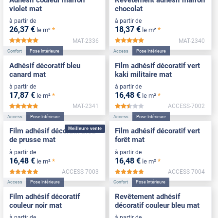
violet mat
chocolat
à partir de
à partir de
26
,37
€
18
,37
€
*
*
le m²
le m²
MAT-2336
MAT-2340
*****
*****
Confort
Pose Intérieure
Access
Pose Intérieure
Adhésif décoratif bleu
Film adhésif décoratif vert
canard mat
kaki militaire mat
à partir de
à partir de
17
,87
€
16
,48
€
*
*
le m²
le m²
MAT-2341
ACCESS-7002
*****
*****
Access
Pose Intérieure
Access
Pose Intérieure
Meilleure vente
Film adhésif décoratif bleu
Film adhésif décoratif vert
de prusse mat
forêt mat
à partir de
à partir de
16
,48
€
16
,48
€
*
*
le m²
le m²
ACCESS-7003
ACCESS-7004
*****
*****
Access
Pose Intérieure
Confort
Pose Intérieure
Film adhésif décoratif
Revêtement adhésif
couleur noir mat
décoratif couleur bleu mat
à partir de
à partir de