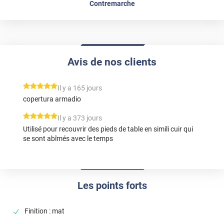
Contremarche
Avis de nos clients
*****
Il y a 165 jours
copertura armadio
*****
Il y a 373 jours
Utilisé pour recouvrir des pieds de table en simili cuir qui
se sont abîmés avec le temps
Les points forts
Finition : mat