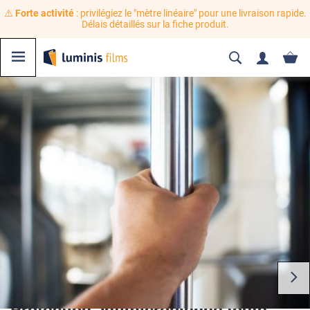
⚠️
Forte activité
: privilégiez le "mètre linéaire" pour une livraison rapide.
Délais détaillés sur la fiche produit.
Protection antimicrobienne toute