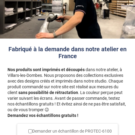
Les portes et poignées de portes
Les tables et bureaux
Les comptoirs d’accueil
Les écrans tactiles de téléphone
Les barres dans les transports en commun
Les caddies de courses et sur les présentoirs
Fabriqué à la demande dans notre atelier en
Les rampes d’escaliers
France
Les WC
…
Nos produits sont imprimés et découpés
dans notre atelier, à
Etanche, ce film ne craint pas l’humidité.
Villars-les-Dombes. Nous proposons des collections exclusives
avec des designs créés et imprimés dans notre studio. Chaque
Comment l’appliquer ?
produit commandé sur notre site est réalisé aux mesures du
client
sans possibilité de rétractation
. La couleur perçue peut
Ce film adhésif se pose facilement sur tous types de supports,
varier suivant les écrans. Avant de passer commande, testez
grâce à sa
technologie air flow
en colle structurée.
nos échantillons gratuits ! Et évitez ainsi de ne pas être satisfait,
ou de vous tromper 😉
Durabilité : jusqu'à 5 ans
, activité antimicrobienne maintenue
Demandez vos échantillons gratuits !
après 365 lavages à l’eau ou à l’alcool, eau de javel, Aniosurf®
(respecter la dilution recommandée par le fabriquant)
Demander un échantillon de
PROTEC-6100