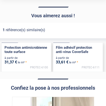
Vous aimerez aussi !
1
référence(s) similaire(s)
Pose Int / Ext
Pose Int / Ext
Protection antimicrobienne
Film adhésif protection
toute surface
anti-virus CoverSafe
à partir de
à partir de
31
,37
€
33
,61
€
*
*
le m²
le m²
PROTEC-6100
PROTEC-6111
Confiez la pose à nos professionnels