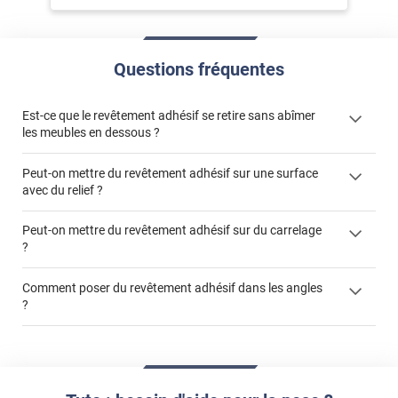
Questions fréquentes
Est-ce que le revêtement adhésif se retire sans abîmer
les meubles en dessous ?
Peut-on mettre du revêtement adhésif sur une surface
avec du relief ?
Peut-on mettre du revêtement adhésif sur du carrelage
?
Partir d'un coin et tirer assez fermement
Utiliser une solution de dépose pour annuler l'action de la
Comment poser du revêtement adhésif dans les angles
colle
?
S'aider d'un décapeur thermique : la colle va ramollir le film
faire appel à un
et la colle. Vous retirez beaucoup plus facilement le
«
poseur professionnel
revêtement adhésif.
Réussir la pose d'un revêtement adhésif dans les angles. »
Lisser la surface avec un enduit de lissage au préalable
Commander à la taille des carreaux et réappliquer un joint
propre par dessus