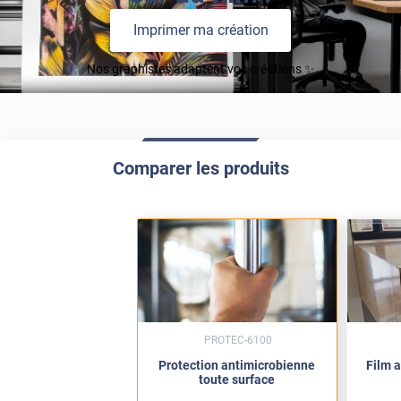
Imprimer ma création
Nos graphistes adaptent vos créations ✨
Comparer les produits
PROTEC-6100
Protection antimicrobienne
Film a
toute surface