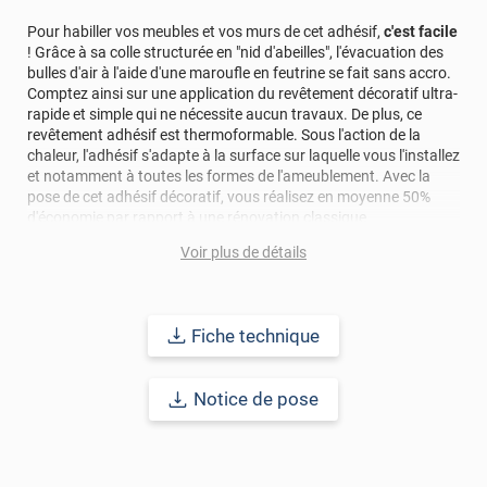
Pour habiller vos meubles et vos murs de cet adhésif,
c'est facile
! Grâce à sa colle structurée en "nid d'abeilles", l'évacuation des
bulles d'air à l'aide d'une maroufle en feutrine se fait sans accro.
Comptez ainsi sur une application du revêtement décoratif ultra-
rapide et simple qui ne nécessite aucun travaux. De plus, ce
revêtement adhésif est thermoformable. Sous l'action de la
chaleur, l'adhésif s'adapte à la surface sur laquelle vous l'installez
et notamment à toutes les formes de l'ameublement. Avec la
pose de cet adhésif décoratif, vous réalisez en moyenne 50%
d'économie par rapport à une rénovation classique.
Voir plus de détails
Pour donner une seconde jeunesse à vos murs ou meubles,
comptez sur ce vinyl de haute qualité avec une excellente
résistance à l’eau, à la saleté, à l’abrasion, aux UV et à l’usure.
Grâce à son épaisseur, cet adhésif masque également les petites
Fiche technique
imperfections. Classé A+ au test C.O.V et C-s2,d0 au feu, ce
revêtement peut être installé dans un lieu ouvert public.
Notice de pose
Durabilité
: 10 ans en pose intérieur (anti craquèlement,
écaillage, délamination et jaunissement)
Afin de vous rendre compte de la qualité et de son rendu