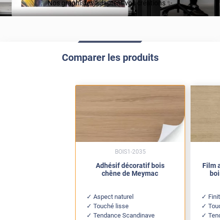
Nos graphistes adaptent vos créations ✨
Comparer les produits
BOIS1-2035
Adhésif décoratif bois
Film 
chêne de Meymac
boi
Aspect naturel
Fini
Touché lisse
Touc
Tendance Scandinave
Ten