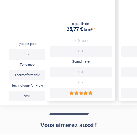
à partir de
25
,77
€
*
le m²
Intérieure
Type de pose
Oui
Relief
Scandinave
Tendance
Oui
Thermoformable
Oui
Technologie Air Flow
*****
Avis
Vous aimerez aussi !