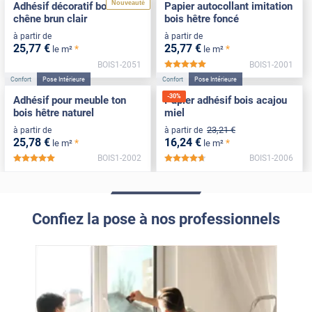
Nouveauté
Adhésif décoratif bois effet
Papier autocollant imitation
chêne brun clair
bois hêtre foncé
à partir de
à partir de
25
,77
€
25
,77
€
*
*
le m²
le m²
BOIS1-2051
BOIS1-2001
*****
Confort
Pose Intérieure
Confort
Pose Intérieure
-
30
%
Adhésif pour meuble ton
Papier adhésif bois acajou
bois hêtre naturel
miel
23
,21
€
à partir de
à partir de
25
,78
€
16
,24
€
*
*
le m²
le m²
BOIS1-2002
BOIS1-2006
*****
*****
Confiez la pose à nos professionnels