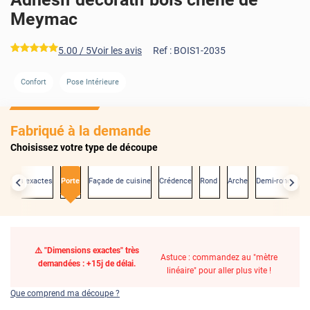
Meymac
*****
5.00
/ 5
Voir les avis
Ref :
BOIS1-2035
Confort
Pose Intérieure
Fabriqué à la demande
Choisissez votre type de découpe
nsions exactes
Porte
Façade de cuisine
Crédence
Rond
Arche
Demi-rond
⚠️ "Dimensions exactes" très
Astuce : commandez au "mètre
demandées : +15j de délai.
linéaire" pour aller plus vite !
Que comprend ma découpe ?