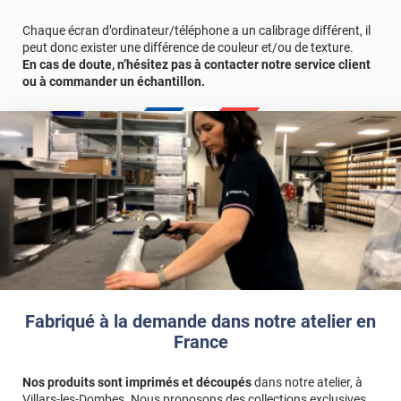
véritable, nous vous conseillons de faire une demande
d'échantillons gratuite.
Chaque écran d’ordinateur/téléphone a un calibrage différent, il
peut donc exister une différence de couleur et/ou de texture.
En cas de doute, n’hésitez pas à contacter notre service client
Vous allez commander 1 face de porte avec un surplus de 13 cm
ou à commander un échantillon.
comprenant le retour porte + le cadre.
Fabriqué à la demande dans notre atelier en
France
Nos produits sont imprimés et découpés
dans notre atelier, à
Villars-les-Dombes. Nous proposons des collections exclusives