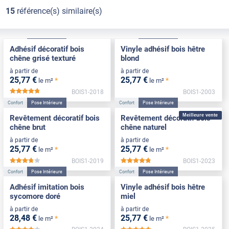
15
référence(s) similaire(s)
Confort
Pose Intérieure
Confort
Pose Intérieure
Adhésif décoratif bois
Vinyle adhésif bois hêtre
chêne grisé texturé
blond
à partir de
à partir de
25
,77
€
25
,77
€
*
*
le m²
le m²
BOIS1-2018
BOIS1-2003
*****
Confort
Pose Intérieure
Confort
Pose Intérieure
Meilleure vente
Revêtement décoratif bois
Revêtement décoratif bois
chêne brut
chêne naturel
à partir de
à partir de
25
,77
€
25
,77
€
*
*
le m²
le m²
BOIS1-2019
BOIS1-2023
*****
*****
Confort
Pose Intérieure
Confort
Pose Intérieure
Adhésif imitation bois
Vinyle adhésif bois hêtre
sycomore doré
miel
à partir de
à partir de
28
,48
€
25
,77
€
*
*
le m²
le m²