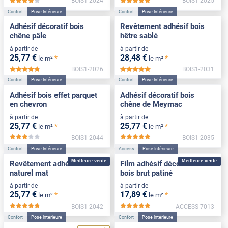
BOIS1-2024
BOIS1-2025
*****
*****
Confort
Pose Intérieure
Confort
Pose Intérieure
Adhésif décoratif bois
Revêtement adhésif bois
chêne pâle
hêtre sablé
à partir de
à partir de
25
,77
€
28
,48
€
*
*
le m²
le m²
BOIS1-2026
BOIS1-2031
*****
*****
Confort
Pose Intérieure
Confort
Pose Intérieure
Adhésif bois effet parquet
Adhésif décoratif bois
en chevron
chêne de Meymac
à partir de
à partir de
25
,77
€
25
,77
€
*
*
le m²
le m²
BOIS1-2044
BOIS1-2035
*****
*****
Confort
Pose Intérieure
Access
Pose Intérieure
Meilleure vente
Meilleure vente
Revêtement adhésif chêne
Film adhésif décoratif effet
naturel mat
bois brut patiné
à partir de
à partir de
25
,77
€
17
,89
€
*
*
le m²
le m²
BOIS1-2042
ACCESS-7013
*****
*****
Confort
Pose Intérieure
Confort
Pose Intérieure