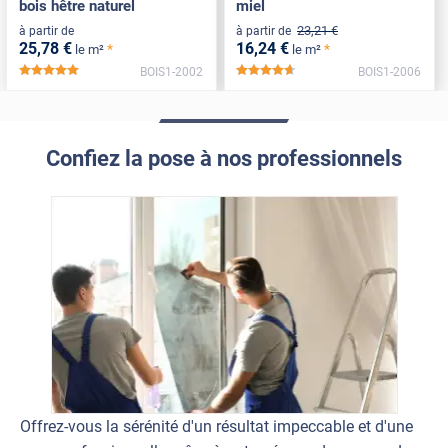
bois hêtre naturel
miel
23
,21
€
à partir de
à partir de
25
,78
€
16
,24
€
*
*
le m²
le m²
BOIS1-2002
BOIS1-2006
*****
*****
Confiez la pose à nos professionnels
Offrez-vous la sérénité d'un résultat impeccable et d'une