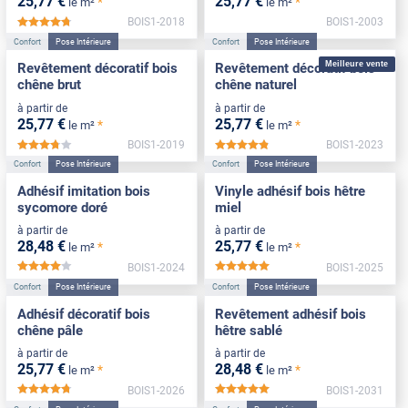
25
,77
€
25
,77
€
*
*
le m²
le m²
BOIS1-2018
BOIS1-2003
*****
Confort
Pose Intérieure
Confort
Pose Intérieure
Meilleure vente
Revêtement décoratif bois
Revêtement décoratif bois
chêne brut
chêne naturel
à partir de
à partir de
25
,77
€
25
,77
€
*
*
le m²
le m²
BOIS1-2019
BOIS1-2023
*****
*****
Confort
Pose Intérieure
Confort
Pose Intérieure
Adhésif imitation bois
Vinyle adhésif bois hêtre
sycomore doré
miel
à partir de
à partir de
28
,48
€
25
,77
€
*
*
le m²
le m²
BOIS1-2024
BOIS1-2025
*****
*****
Confort
Pose Intérieure
Confort
Pose Intérieure
Adhésif décoratif bois
Revêtement adhésif bois
chêne pâle
hêtre sablé
à partir de
à partir de
25
,77
€
28
,48
€
*
*
le m²
le m²
BOIS1-2026
BOIS1-2031
*****
*****