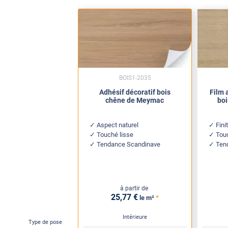
BOIS1-2035
Adhésif décoratif bois
Film 
chêne de Meymac
boi
Aspect naturel
Fini
Touché lisse
Touc
Tendance Scandinave
Ten
à partir de
25
,77
€
*
le m²
Intérieure
Type de pose