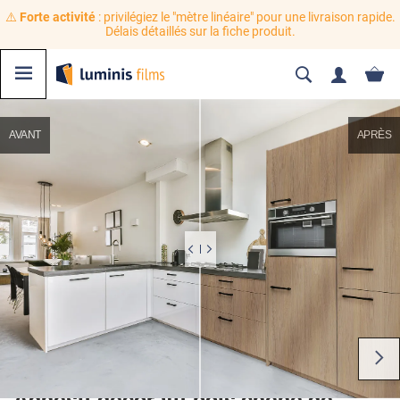
⚠️
Forte activité
: privilégiez le "mètre linéaire" pour une livraison rapide.
Délais détaillés sur la fiche produit.
AVANT
APRÈS
Adhésif décoratif bois chêne de