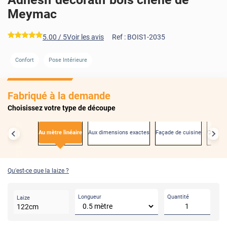
Meymac
*****
5.00
/ 5
Voir les avis
Ref :
BOIS1-2035
Confort
Pose Intérieure
AVANT
Fabriqué à la demande
Choisissez votre type de découpe
Au mètre linéaire
Aux dimensions exactes
Façade de cuisine
Créden
Qu'est-ce que la laize ?
Longueur
Quantité
Laize
122
cm