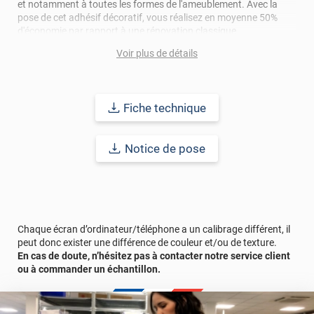
et notamment à toutes les formes de l'ameublement. Avec la
pose de cet adhésif décoratif, vous réalisez en moyenne 50%
d'économie par rapport à une rénovation classique.
Voir plus de détails
Pour donner une seconde jeunesse à vos murs ou meubles,
comptez sur ce vinyl de haute qualité avec une excellente
résistance à l’eau, à la saleté, à l’abrasion, aux UV et à l’usure.
Grâce à son épaisseur, cet adhésif masque également les petites
Fiche technique
imperfections. Classé A+ au test C.O.V et C-s2,d0 au feu, ce
revêtement peut être installé dans un lieu ouvert public.
Notice de pose
Durabilité
: 10 ans en pose intérieur (anti craquèlement,
écaillage, délamination et jaunissement)
Afin de vous rendre compte de la qualité et de son rendu
véritable, nous vous conseillons de faire une demande
d'échantillons gratuite.
Chaque écran d’ordinateur/téléphone a un calibrage différent, il
peut donc exister une différence de couleur et/ou de texture.
En cas de doute, n’hésitez pas à contacter notre service client
ou à commander un échantillon.