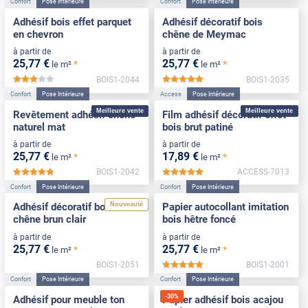
Confort
Pose Intérieure
Confort
Pose Intérieure
Adhésif bois effet parquet
Adhésif décoratif bois
en chevron
chêne de Meymac
à partir de
à partir de
25
,77
€
25
,77
€
*
*
le m²
le m²
BOIS1-2044
BOIS1-2035
*****
*****
Confort
Pose Intérieure
Access
Pose Intérieure
Meilleure vente
Meilleure vente
Revêtement adhésif chêne
Film adhésif décoratif effet
naturel mat
bois brut patiné
à partir de
à partir de
25
,77
€
17
,89
€
*
*
le m²
le m²
BOIS1-2042
ACCESS-7013
*****
*****
Confort
Pose Intérieure
Confort
Pose Intérieure
Nouveauté
Adhésif décoratif bois effet
Papier autocollant imitation
chêne brun clair
bois hêtre foncé
à partir de
à partir de
25
,77
€
25
,77
€
*
*
le m²
le m²
BOIS1-2051
BOIS1-2001
*****
Confort
Pose Intérieure
Confort
Pose Intérieure
-
30
%
Adhésif pour meuble ton
Papier adhésif bois acajou