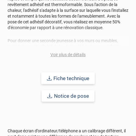
revêtement adhésif est thermoformable. Sous l'action de la
chaleur, l'adhésif s'adapte à la surface sur laquelle vous l'installez
et notamment à toutes les formes de l'ameublement. Avec la
pose de cet adhésif décoratif, vous réalisez en moyenne 50%
d'économie par rapport à une rénovation classique.
Pour donner une seconde jeunesse à vos murs ou meubles,
comptez sur cet adhésif de haute qualité avec une excellente
résistance à l’eau, à la saleté, à l’abrasion, aux UV et à l’usure.
Voir plus de détails
Grâce à son épaisseur, cet adhésif masque également les petites
imperfections. Classé A+ au test C.O.V et C-s2,d0 au feu, ce
revêtement peut être installé dans un lieu ouvert public.
Fiche technique
Durabilité
: 10 ans en pose intérieur (anti craquèlement,
écaillage, délamination et jaunissement)
Notice de pose
Afin de vous rendre compte de la qualité et de son rendu
véritable, nous vous conseillons de faire une demande
d'échantillons gratuite.
Chaque écran d’ordinateur/téléphone a un calibrage différent, il