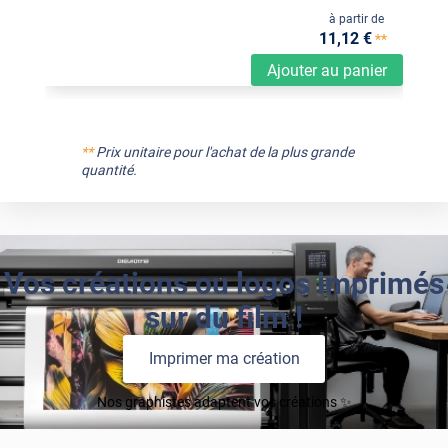
à partir de
11
,12
€
**
Ajouter au panier
**
Prix unitaire pour l'achat de la plus grande
quantité.
Vos créations ou logos imprimés
sur du film !
Imprimer ma création
Nos graphistes adaptent vos créations ✨