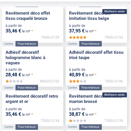
Confort
Pose Intérieure
Confort
Pose Intérieure
Meilleure vente
Revêtement déco effet
Revêtement décoratif
tissu craquelé bronze
imitation tissu beige
à partir de
à partir de
35
,46
€
37
,95
€
*
*
le m²
le m²
TISSU-3129
TISSU-3133
*****
Confort
Pose Intérieure
Confort
Pose Intérieure
Adhésif décoratif
Adhésif décoratif effet tissu
hologramme blanc à
irisé taupe
vagues
à partir de
à partir de
28
,48
€
40
,89
€
*
*
le m²
le m²
INDUS-2720
TISSU-3146
*****
*****
Confort
Pose Intérieure
Confort
Pose Intérieure
Meilleure vente
Revêtement décoratif retro
Revêtement décoratif tissu
argent et or
marron brossé
à partir de
à partir de
35
,46
€
38
,87
€
*
*
le m²
le m²
TISSU-3134
TISSU-3139
*****
Confort
Pose Intérieure
Confort
Pose Intérieure