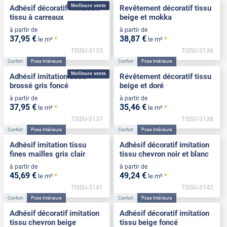
Meilleure vente
Adhésif décoratif imitation
Revêtement décoratif tissu
tissu à carreaux
beige et mokka
à partir de
à partir de
37
,95
€
38
,87
€
*
*
le m²
le m²
TISSU-3135
TISSU-3136
Confort
Pose Intérieure
Confort
Pose Intérieure
Meilleure vente
Adhésif imitation tissu
Révêtement décoratif tissu
brossé gris foncé
beige et doré
à partir de
à partir de
37
,95
€
35
,46
€
*
*
le m²
le m²
TISSU-3137
TISSU-3138
Confort
Pose Intérieure
Confort
Pose Intérieure
Adhésif imitation tissu
Adhésif décoratif imitation
fines mailles gris clair
tissu chevron noir et blanc
à partir de
à partir de
45
,69
€
49
,24
€
*
*
le m²
le m²
TISSU-3141
TISSU-3142
Confort
Pose Intérieure
Confort
Pose Intérieure
Adhésif décoratif imitation
Adhésif décoratif imitation
tissu chevron beige
tissu beige foncé