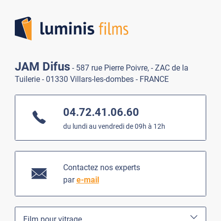
Lumi
JAM Difus
- 587 rue Pierre Poivre, - ZAC de la
Tuilerie - 01330 Villars-les-dombes - FRANCE
04.72.41.06.60
du lundi au vendredi de 09h à 12h
Contactez nos experts
par
e-mail
Film pour vitrage