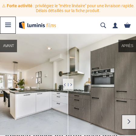
⚠️
Forte activité
: privilégiez le "mètre linéaire" pour une livraison rapide.
Délais détaillés sur la fiche produit.
AVANT
APRÈS
Adhésif décoratif effet tissu irisé