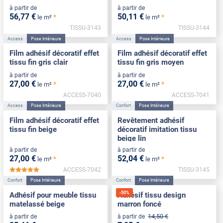
à partir de
à partir de
56
,77
€
50
,11
€
*
*
le m²
le m²
TISSU-3143
TISSU-3144
Access
Pose Intérieure
Access
Pose Intérieure
Film adhésif décoratif effet
Film adhésif décoratif effet
tissu fin gris clair
tissu fin gris moyen
à partir de
à partir de
27
,00
€
27
,00
€
*
*
le m²
le m²
ACCESS-7040
ACCESS-7041
Access
Pose Intérieure
Confort
Pose Intérieure
Film adhésif décoratif effet
Revêtement adhésif
tissu fin beige
décoratif imitation tissu
beige lin
à partir de
à partir de
27
,00
€
52
,04
€
*
*
le m²
le m²
ACCESS-7042
TISSU-3145
*****
Confort
Pose Intérieure
Confort
Pose Intérieure
-
50
%
Adhésif pour meuble tissu
Adhésif tissu design
matelassé beige
marron foncé
14
,50
€
à partir de
à partir de