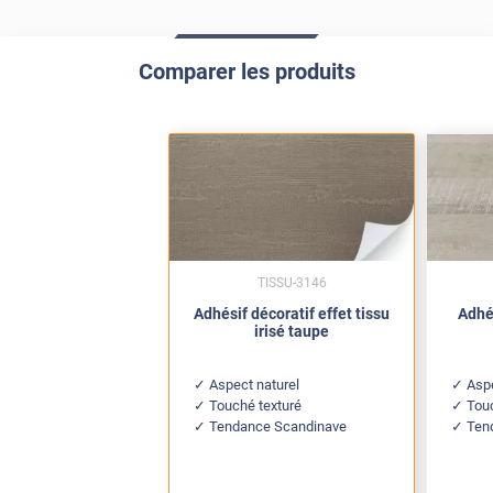
Comparer les produits
TISSU-3146
Adhésif décoratif effet tissu
Adhés
irisé taupe
Aspect naturel
Aspe
Touché texturé
Tou
Tendance Scandinave
Tend