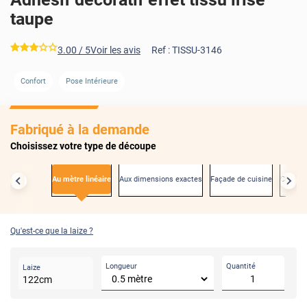
taupe
*****
3.00
/ 5
Voir les avis
Ref :
TISSU-3146
Confort
Pose Intérieure
AVANT
Fabriqué à la demande
Choisissez votre type de découpe
Au mètre linéaire
Aux dimensions exactes
Façade de cuisine
Créden
Qu'est-ce que la laize ?
Longueur
Quantité
Laize
122
cm