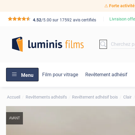
⚠️
Forte activité
Livraison offe
*****
4.52
/5.00 sur
17592
avis certifiés
Film pour vitrage
Revêtement adhésif
Menu
Accueil
Revêtements adhésifs
Revêtement adhésif bois
Clair
AVANT