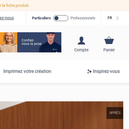
r la fiche produit.
ez-nous
Particuliers
Professionnels
FR
Confiez-
nous la pose
S'inscrire / Se
Compte
Panier
connecter
Connexion
Imprimez votre création
Inspirez-vous
/
Inscription
APRÈS