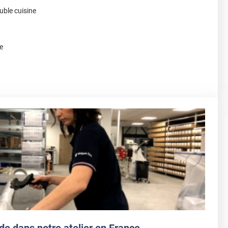
ble cuisine
te