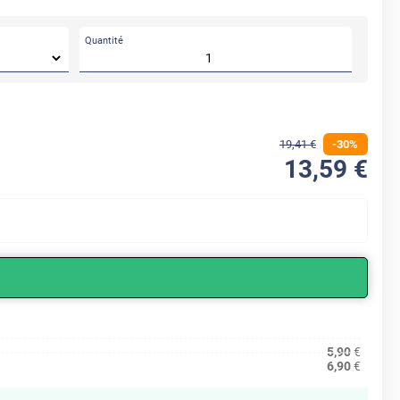
Quantité
19
,41
€
-
30
%
13
,59
€
5,90
€
6,90
€