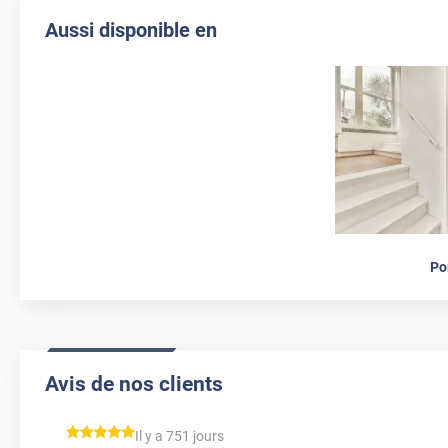
Aussi disponible en
Po
Avis de nos clients
*****
Il y a 751 jours