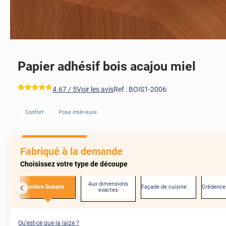
Papier adhésif bois acajou miel
*****
4.67
/ 5
Voir les avis
Ref :
BOIS1-2006
Confort
Pose Intérieure
AVANT
Fabriqué à la demande
Choisissez votre type de découpe
Aux dimensions
Au mètre linéaire
Façade de cuisine
Crédence
exactes
Qu'est-ce que la laize ?