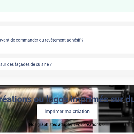
vant de commander du revêtement adhésif ?
sur des façades de cuisine ?
réations ou logos imprimés sur du 
Imprimer ma création
Nos graphistes adaptent vos créations ✨