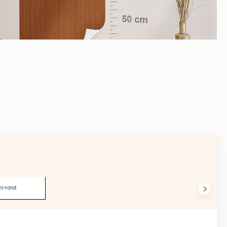
APRÈS
i-rond